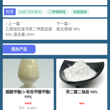
标签
CAS: 551-92-8
,
二甲硝咪唑
,
地美硝唑
« 上一篇
下一篇 »
乙撑双四溴邻苯二甲酰亚胺
氧化铬绿 98%
99% 溴含量≥66%
相关产品
烟酸甲酯(3-吡啶甲酸甲酯)
癸二酸二钠盐 98%
99%
¥
400
¥
66
库存：
8.44
KG