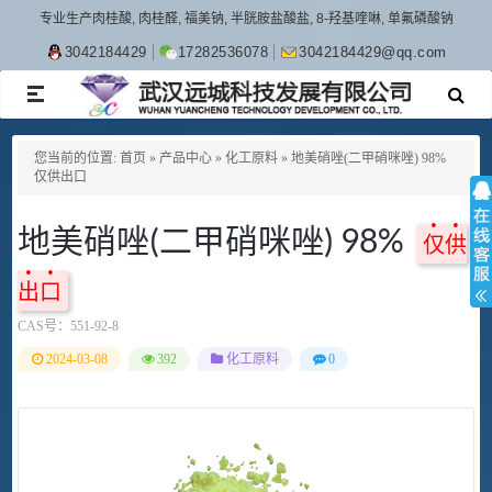
专业生产肉桂酸, 肉桂醛, 福美钠, 半胱胺盐酸盐, 8-羟基喹啉, 单氟磷酸钠
3042184429
17282536078
3042184429@qq.com
TOGGLE
NAVIGATION
您当前的位置:
首页
»
产品中心
»
化工原料
»
地美硝唑(二甲硝咪唑) 98%
仅供出口
地美硝唑(二甲硝咪唑) 98%
仅供
出口
CAS号：
551-92-8
2024-03-08
392
化工原料
0