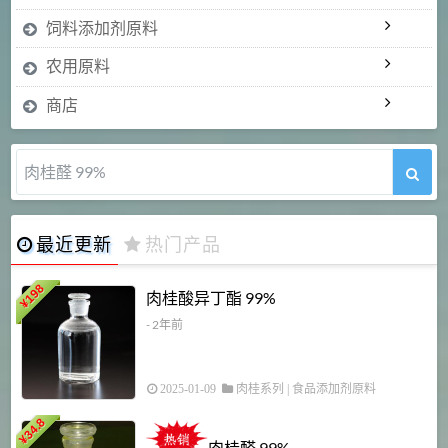
饲料添加剂原料
农用原料
商店
肉桂醛 99%
最近更新
热门产品
198
肉桂酸异丁酯 99%
¥
- 2年前
2025-01-09
肉桂系列
|
食品添加剂原料
34.8
2
¥
肉桂醛 99%