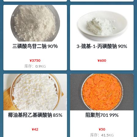
三磷酸鸟苷二钠 90％
3-巯基-1-丙磺酸钠 90%
¥
3750
¥
600
库存：
0.9
KG
椰油基羟乙基磺酸钠 85%
阻聚剂701 99%
¥
42
¥
50
库存：
41.5
KG