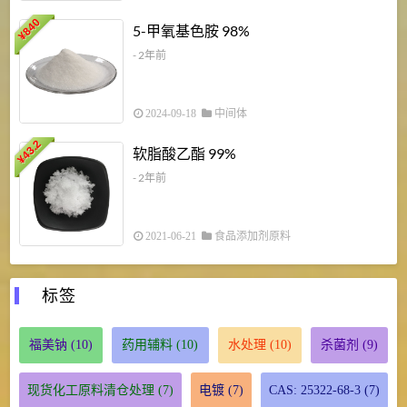
840
4
5-甲氧基色胺 98%
¥
- 2年前
2024-09-18
中间体
43.2
3
软脂酸乙酯 99%
¥
¥
- 2年前
2021-06-21
食品添加剂原料
标签
福美钠
(10)
药用辅料
(10)
水处理
(10)
杀菌剂
(9)
现货化工原料清仓处理
(7)
电镀
(7)
CAS: 25322-68-3
(7)