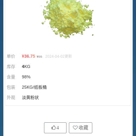
单价
¥
36.75
2024-04-02更新
¥
95
库存
4
KG
含量
98%
包装
25KG/纸板桶
外观
淡黄粉状
4
收藏