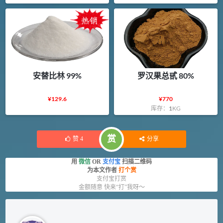
安替比林 99%
罗汉果总甙 80%
¥
129.6
¥
770
库存：
1
KG
赏
赞
4
分享
用
微信
OR
支付宝
扫描二维码
为本文作者
打个赏
支付宝打赏
金额随意 快来“打”我呀～