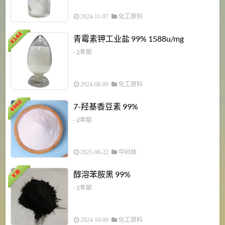
2024-11-07
化工原料
6
144
青霉素钾工业盐 99% 1588u/mg
¥
¥
- 2年前
2024-08-09
化工原料
960
7-羟基香豆素 99%
¥
- 2年前
2021-06-22
中间体
1
36
醇溶苯胺黑 99%
¥
¥
- 2年前
2024-10-09
化工原料