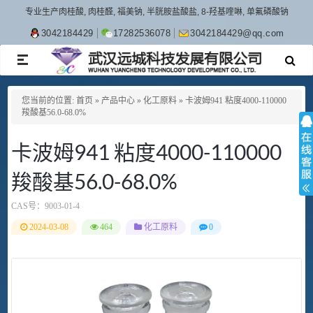
专业生产肉桂酸, 肉桂醛, 福美钠, 半胱胺盐酸盐, 8-羟基喹啉, 单氟磷酸钠
3042184429
17282536078
3042184429@qq.com
TOGGLE
NAVIGATION
您当前的位置:
首页
»
产品中心
»
化工原料
»
卡波姆941 粘度4000-110000
羧酸基56.0-68.0%
卡波姆941 粘度4000-110000
羧酸基56.0-68.0%
CAS号：
9003-01-4
2024-03-08
464
化工原料
0