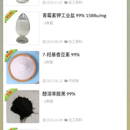
2024-11-07
化工原料
6
144
青霉素钾工业盐 99% 1588u/mg
¥
¥
- 2年前
2024-08-09
化工原料
960
7-羟基香豆素 99%
¥
- 2年前
2021-06-22
中间体
1
36
醇溶苯胺黑 99%
¥
¥
- 2年前
2024-10-09
化工原料