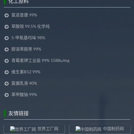
化工原料
氯诺昔康 99%
草酸铵 99.5% 化学纯
5-甲氧基吲哚 98%
醇溶苯胺黑 99%
青霉素钾工业盐 99% 1588u/mg
维生素B12 99%
氯偏乳液 40%
苯甲酸钠 99%
友情链接
世界工厂网
中国制药网