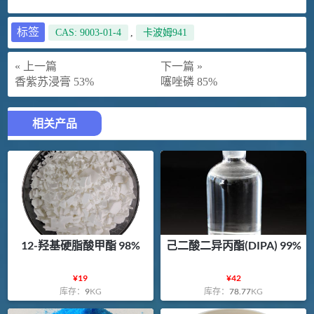
标签
CAS: 9003-01-4
,
卡波姆941
« 上一篇
下一篇 »
香紫苏浸膏 53%
噻唑磷 85%
相关产品
12-羟基硬脂酸甲酯 98%
己二酸二异丙酯(DIPA) 99%
¥
19
¥
42
库存：
9
KG
库存：
78.77
KG