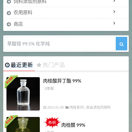
饲料添加剂原料
农用原料
商店
草酸铵 99.5% 化学纯
最近更新
热门产品
198
肉桂酸异丁酯 99%
¥
- 2年前
2025-01-09
肉桂系列
|
食品添加剂原料
34.8
2
¥
肉桂醛 99%