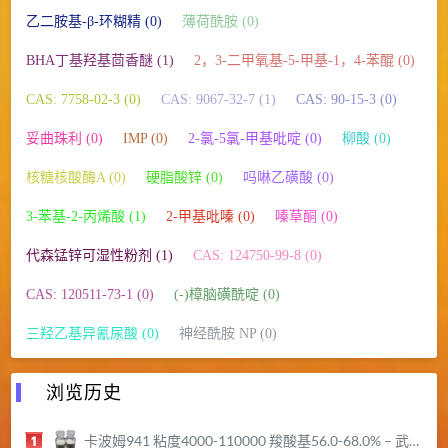
乙二胺基-β-环糊精 (0)
薄荷酰胺 (0)
BHA丁基羟基茴香醚 (1)
2，3-二甲氧基-5-甲基-1，4-苯醌 (0)
CAS: 7758-02-3 (0)
CAS: 9067-32-7 (1)
CAS: 90-15-3 (0)
妥曲珠利 (0)
IMP (0)
2-氯-5氯-甲基吡啶 (0)
柳酸 (0)
核糖核酸酶A (0)
硬脂酸锌 (0)
吗啉乙磺酸 (0)
3-苯基-2-丙烯酸 (1)
2-甲基吡嗪 (0)
嗪草酮 (0)
代森锰锌可湿性粉剂 (1)
CAS: 124750-99-8 (0)
CAS: 120511-73-1 (0)
(-)樟脑磺酰啶 (0)
三羟乙基异氰尿酸 (0)
神经酰胺 NP (0)
浏览历史
卡波姆941 粘度4000-110000 羧酸基56.0-68.0% – 武汉远城科技发展有限公司