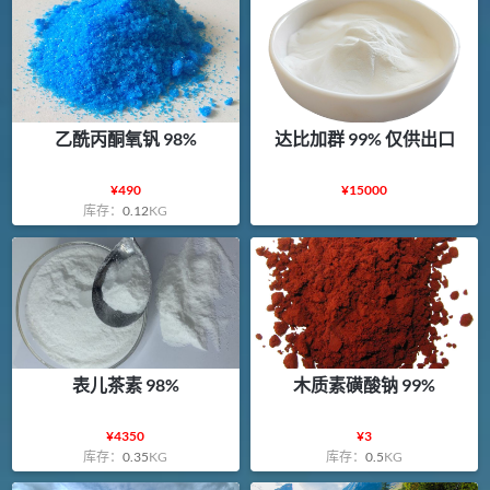
乙酰丙酮氧钒 98%
达比加群 99% 仅供出口
¥
490
¥
15000
库存：
0.12
KG
表儿茶素 98%
木质素磺酸钠 99%
¥
4350
¥
3
库存：
0.35
KG
库存：
0.5
KG