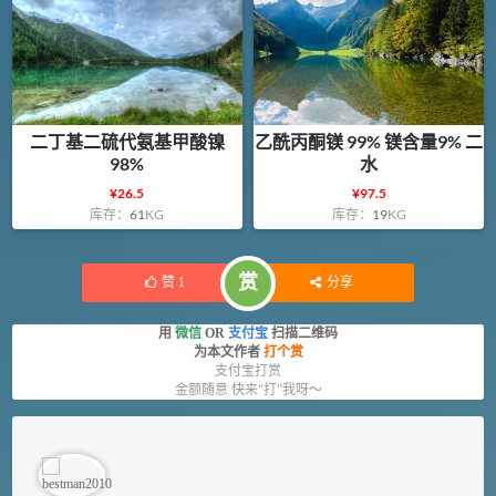
二丁基二硫代氨基甲酸镍
乙酰丙酮镁 99% 镁含量9% 二
98%
水
¥
26.5
¥
97.5
库存：
61
KG
库存：
19
KG
赏
赞
1
分享
用
微信
OR
支付宝
扫描二维码
为本文作者
打个赏
支付宝打赏
金额随意 快来“打”我呀～