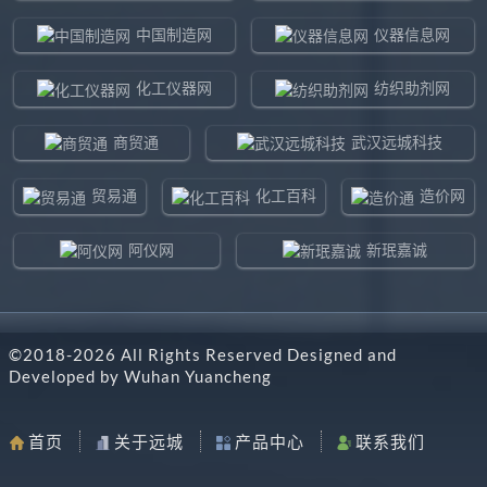
中国制造网
仪器信息网
化工仪器网
纺织助剂网
商贸通
武汉远城科技
贸易通
化工百科
造价网
阿仪网
新珉嘉诚
环球贸易网
960化工网
©2018-
2026
All Rights Reserved Designed and
东北制造网
药智通
Developed by
Wuhan Yuancheng
搜了网
八方资源网
首页
关于远城
产品中心
联系我们
马可波罗网
阿仪网远城科技