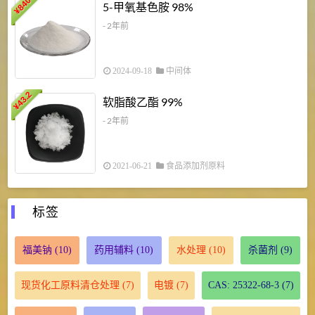
840
4
5-甲氧基色胺 98%
¥
- 2年前
2024-09-18
中间体
43.2
3
软脂酸乙酯 99%
¥
¥
- 2年前
2021-06-21
食品添加剂原料
标签
福美钠
(10)
药用辅料
(10)
水处理
(10)
杀菌剂
(9)
现货化工原料清仓处理
(7)
电镀
(7)
CAS: 25322-68-3
(7)