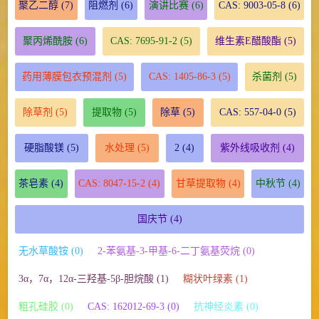
聚乙二醇
(7)
阻燃剂
(6)
演讲比赛
(6)
CAS: 9003-05-8
(6)
聚丙烯酰胺
(6)
CAS: 7695-91-2
(5)
维生素E醋酸酯
(5)
药用薄膜包衣预混剂
(5)
CAS: 1405-86-3
(5)
杀菌剂
(5)
除草剂
(5)
提取物
(5)
除草
(5)
CAS: 557-04-0
(5)
硬脂酸镁
(5)
水处理
(5)
2
(4)
紫外线吸收剂
(4)
茶皂素
(4)
CAS: 8047-15-2
(4)
甘草提取物
(4)
中秋节
(4)
国庆节
(4)
无水草酸铵 (0)
2-苯氨基-3-甲基-6-二丁氨基荧烷 (0)
3α，7α，12α-三羟基-5β-胆烷酸 (1)
糊状叶绿素 (1)
粗孔硅胶 (0)
CAS: 162012-69-3 (0)
抗神经炎素 (0)