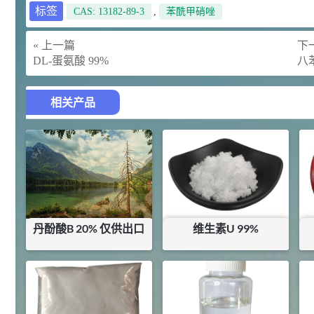
标签
CAS: 13182-89-3
,
苯酰甲硝唑
92
对甲氧基苯甲醛（茴香醛）
5
¥
99.5%
« 上一篇
下一
浏览量 - 1.89w
DL-蛋氨酸 99%
八
2021-06-19
化工原料
69.6
相关产品
S-羧甲基-L-半胱氨酸(羧甲司坦)
6
¥
98.5%
浏览量 - 1.72w
2021-05-30
化工原料
27
抗氧剂BHT 99.5%
7
¥
浏览量 - 1.64w
丹酚酸B 20% 仅供出口
维生素U 99%
2021-05-25
食品添加剂原料
¥
127.5
¥
42.5
11.25
D-异抗坏血酸钠 98%
8
库存：
77.7
KG
库存：
67
KG
¥
浏览量 - 1.55w