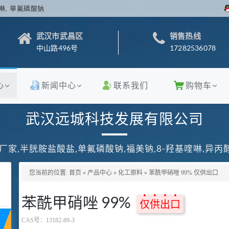
啉, 单氟磷酸钠
武汉市武昌区
销售热线
中山路496号
17282536078
心
新闻中心
联系我们
购物车
武汉远城科技发展有限公司
厂家,半胱胺盐酸盐,单氟磷酸钠,福美钠,8-羟基喹啉,异
您当前的位置:
首页
»
产品中心
»
化工原料
»
苯酰甲硝唑 99% 仅供出口
苯酰甲硝唑 99%
仅供出口
CAS号：
13182-89-3