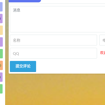
)
欢
)
)
)