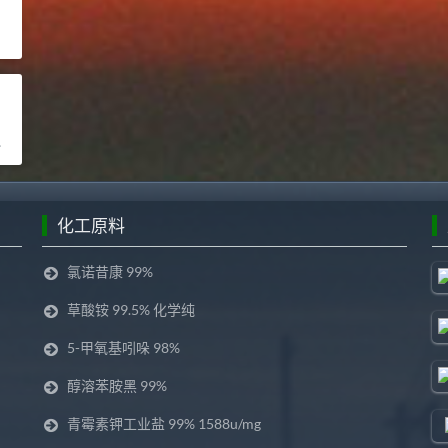
化工原料
氯诺昔康 99%
草酸铵 99.5% 化学纯
5-甲氧基吲哚 98%
醇溶苯胺黑 99%
青霉素钾工业盐 99% 1588u/mg