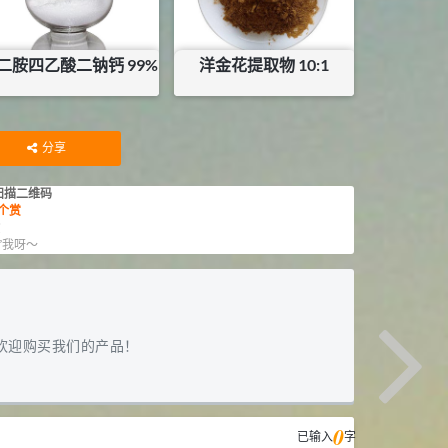
二胺四乙酸二钠钙 99%
洋金花提取物 10:1
¥
80
¥
25
库存：
7.5
KG
库存：
25
KG
分享
扫描二维码
个赏
赏
”我呀～
欢迎购买我们的产品！
0
已输入
字