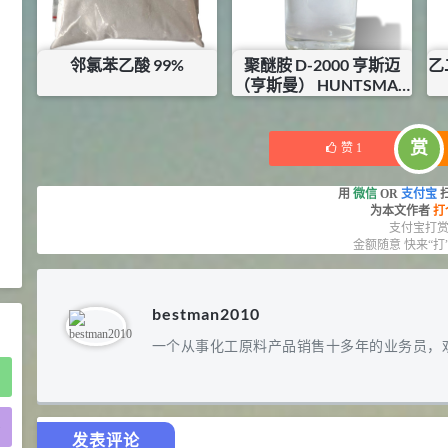
2021-05-25
食品添加剂原料
475
硬脂富马酸钠 99%
9
邻氯苯乙酸 99%
聚醚胺 D-2000 亨斯迈
乙
¥
（亨斯曼） HUNTSMAN
浏览量 - 1.54w
JEFFAMINE® D-2000
¥
27.5
¥
79.2
库存：
17
KG
库存：
0
KG
2021-06-19
化工原料
赏
赞
1
34.8
DL-蛋氨酸 99%
10
¥
用
微信
OR
支付宝
浏览量 - 1.48w
为本文作者
打
支付宝打
金额随意 快来“打
2021-06-21
食品添加剂原料
bestman2010
一个从事化工原料产品销售十多年的业务员，
)
发表评论