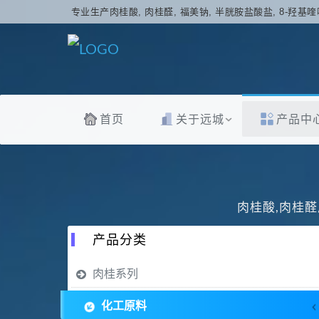
专业生产肉桂酸, 肉桂醛, 福美钠, 半胱胺盐酸盐, 8-羟基喹
首页
关于远城
产品中
肉桂酸,肉桂醛
产品分类
肉桂系列
化工原料