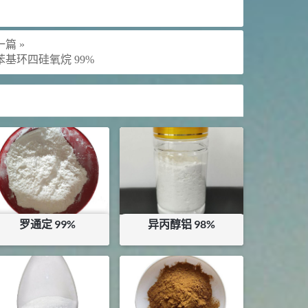
篇 »
苯基环四硅氧烷 99%
罗通定 99%
异丙醇铝 98%
¥
1060
¥
9.75
库存：
0.2
KG
库存：
4
KG