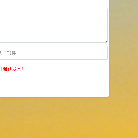
迎踊跃发言！