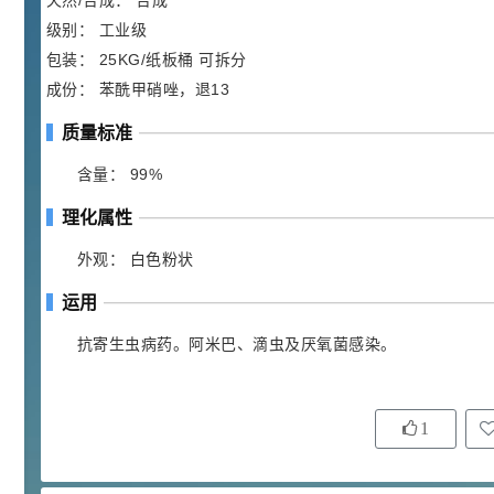
胍基乙酸 98%
天然/合成： 合成
1
¥
级别： 工业级
浏览量 - 10w+
包装： 25KG/纸板桶 可拆分
2021-05-25
饲料添加剂原料
成份： 苯酰甲硝唑，退13
253
质量标准
乙酸橙花酯 99%
2
¥
浏览量 - 5.51w
含量： 99%
理化属性
2021-06-17
化工原料
145
外观： 白色粉状
多效唑 90%
3
¥
浏览量 - 4.4w
运用
抗寄生虫病药。阿米巴、滴虫及厌氧菌感染。
2021-07-07
植物生长调节剂
29
N-羟甲基丙烯酰胺 98% NMA
4
¥
浏览量 - 1.98w
1
2021-06-22
化工原料