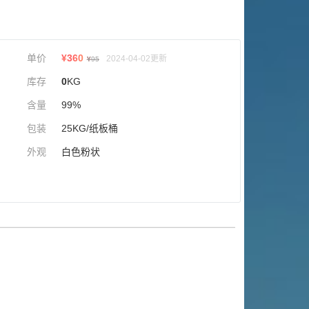
单价
¥
360
2024-04-02更新
¥
95
库存
0
KG
含量
99%
包装
25KG/纸板桶
外观
白色粉状