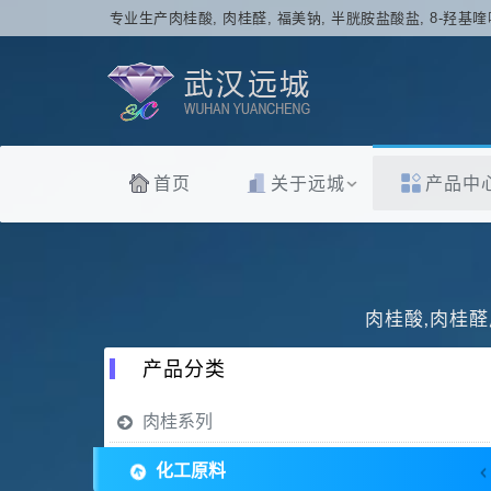
专业生产肉桂酸, 肉桂醛, 福美钠, 半胱胺盐酸盐, 8-羟基喹
首页
关于远城
产品中
肉桂酸,肉桂醛
产品分类
肉桂系列
化工原料