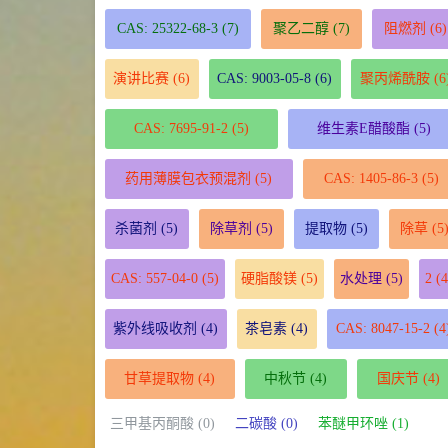
CAS: 25322-68-3
(7)
聚乙二醇
(7)
阻燃剂
(6)
演讲比赛
(6)
CAS: 9003-05-8
(6)
聚丙烯酰胺
(6
CAS: 7695-91-2
(5)
维生素E醋酸酯
(5)
药用薄膜包衣预混剂
(5)
CAS: 1405-86-3
(5)
杀菌剂
(5)
除草剂
(5)
提取物
(5)
除草
(5
CAS: 557-04-0
(5)
硬脂酸镁
(5)
水处理
(5)
2
(4
紫外线吸收剂
(4)
茶皂素
(4)
CAS: 8047-15-2
(4
甘草提取物
(4)
中秋节
(4)
国庆节
(4)
三甲基丙酮酸 (0)
二碳酸 (0)
苯醚甲环唑 (1)