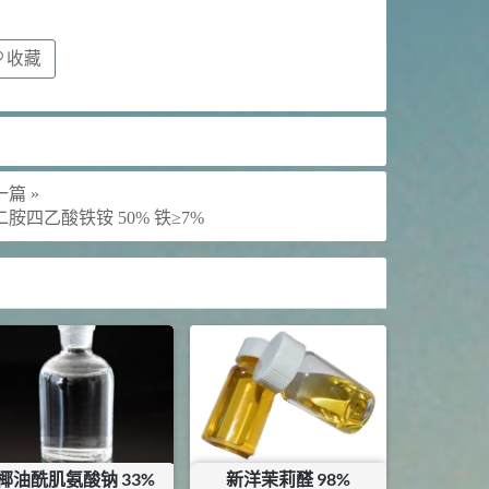
收藏
篇 »
二胺四乙酸铁铵 50% 铁≥7%
椰油酰肌氨酸钠 33%
新洋茉莉醛 98%