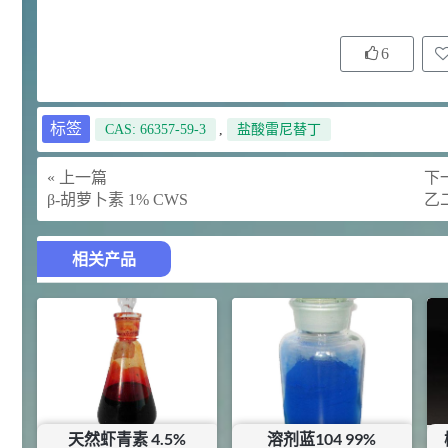
92
对甲氧基苯甲醛（茴香醛）
5
¥
6
99.5%
浏览量 - 1.89w
2021-06-19
化工原料
标签
CAS: 66357-59-3
,
盐酸雷尼替丁
69.6
S-羧甲基-L-半胱氨酸(羧甲司坦)
6
¥
98.5%
« 上一篇
下一
β-胡萝卜素 1% CWS
乙
浏览量 - 1.72w
2021-05-30
化工原料
相关产品
27
抗氧剂BHT 99.5%
7
¥
浏览量 - 1.64w
2021-05-25
食品添加剂原料
11.25
D-异抗坏血酸钠 98%
8
¥
浏览量 - 1.55w
天然虾青素 4.5%
溶剂蓝104 99%