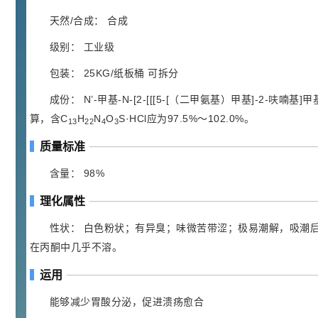
胍基乙酸 98%
1
¥
浏览量 - 10w+
天然/合成： 合成
级别： 工业级
2021-05-25
饲料添加剂原料
包装： 25KG/纸板桶 可拆分
253
乙酸橙花酯 99%
2
¥
成份： N’-甲基-N-[2-[[[5-[（二甲氨基）甲基]-2-呋喃
浏览量 - 5.51w
算，含C
H
N
O
S·HCl应为97.5%～102.0%。
13
22
4
3
2021-06-17
化工原料
质量标准
145
多效唑 90%
3
含量： 98%
¥
浏览量 - 4.4w
理化属性
2021-07-07
植物生长调节剂
性状： 白色粉状；有异臭；味微苦带涩；极易潮解，吸潮
在丙酮中几乎不溶。
29
N-羟甲基丙烯酰胺 98% NMA
4
¥
运用
浏览量 - 1.98w
能够减少胃酸分泌，促进溃疡愈合
2021-06-22
化工原料