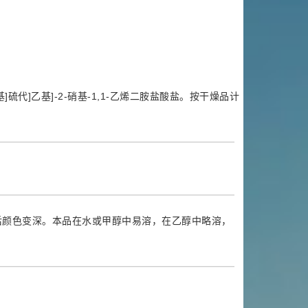
基]甲基]硫代]乙基]-2-硝基-1,1-乙烯二胺盐酸盐。按干燥品计
后颜色变深。本品在水或甲醇中易溶，在乙醇中略溶，