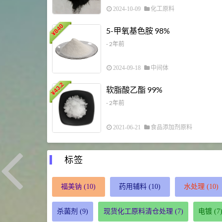
2024-10-09
化工原料
840
5-甲氧基色胺 98%
¥
- 2年前
2024-09-18
中间体
43.2
软脂酸乙酯 99%
¥
- 2年前
2021-06-21
食品添加剂原料
标签
福美钠
(10)
药用辅料
(10)
水处理
(10)
杀菌剂
(9)
现货化工原料清仓处理
(7)
电镀
(7