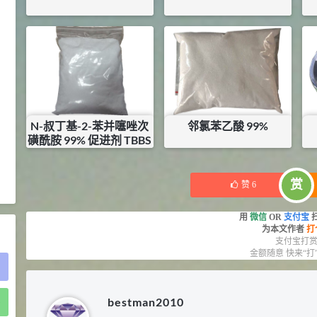
2021-05-25
食品添加剂原料
¥
2900
¥
345
475
库存：
0.01
KG
库存：
0
KG
硬脂富马酸钠 99%
9
¥
浏览量 - 1.54w
2021-06-19
化工原料
34.8
N-叔丁基-2-苯并噻唑次
邻氯苯乙酸 99%
DL-蛋氨酸 99%
10
¥
磺酰胺 99% 促进剂 TBBS
浏览量 - 1.48w
¥
16.2
¥
27.5
库存：
1
KG
库存：
17
KG
2021-06-21
食品添加剂原料
赏
赞
6
用
微信
OR
支付宝
为本文作者
打
支付宝打
金额随意 快来“打
bestman2010
)