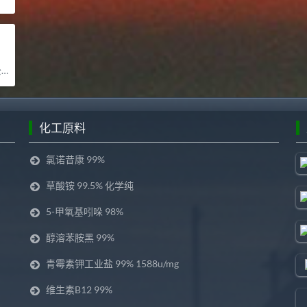
司
化工原料
氯诺昔康 99%
草酸铵 99.5% 化学纯
5-甲氧基吲哚 98%
醇溶苯胺黑 99%
青霉素钾工业盐 99% 1588u/mg
维生素B12 99%