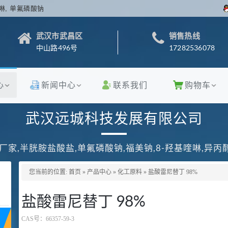
啉, 单氟磷酸钠
武汉市武昌区
销售热线
中山路496号
17282536078
心
新闻中心
联系我们
购物车
武汉远城科技发展有限公司
厂家,半胱胺盐酸盐,单氟磷酸钠,福美钠,8-羟基喹啉,异
您当前的位置:
首页
»
产品中心
»
化工原料
»
盐酸雷尼替丁 98%
盐酸雷尼替丁 98%
CAS号：
66357-59-3