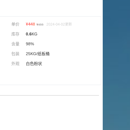
单价
¥
448
2024-04-02更新
¥
455
库存
0.6
KG
含量
98%
包装
25KG/纸板桶
外观
白色粉状