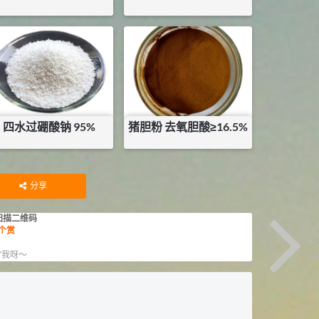
¥
20
¥
132
四水过硼酸钠 95%
猪胆粉 去氧胆酸≥16.5%
¥
7.2
¥
40
库存：
1
KG
库存：
21
KG
分享
扫描二维码
个赏
赏
”我呀～