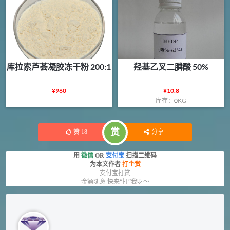
库拉索芦荟凝胶冻干粉 200:1
羟基乙叉二膦酸 50%
¥
960
¥
10.8
库存：
0
KG
赏
赞
18
分享
用
微信
OR
支付宝
扫描二维码
为本文作者
打个赏
支付宝打赏
金额随意 快来“打”我呀～