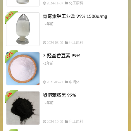
2024-11-07
化工原料
6
144
青霉素钾工业盐 99% 1588u/mg
¥
¥
- 2年前
2024-08-09
化工原料
960
7-羟基香豆素 99%
¥
- 2年前
2021-06-22
中间体
1
36
醇溶苯胺黑 99%
¥
¥
- 2年前
2024-10-09
化工原料