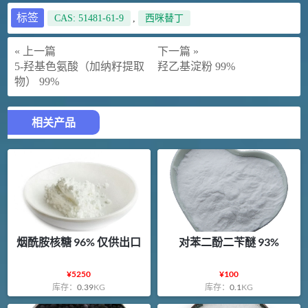
标签
CAS: 51481-61-9
,
西咪替丁
« 上一篇
下一篇 »
5-羟基色氨酸（加纳籽提取
羟乙基淀粉 99%
物） 99%
相关产品
烟酰胺核糖 96% 仅供出口
对苯二酚二苄醚 93%
¥
5250
¥
100
库存：
0.39
KG
库存：
0.1
KG