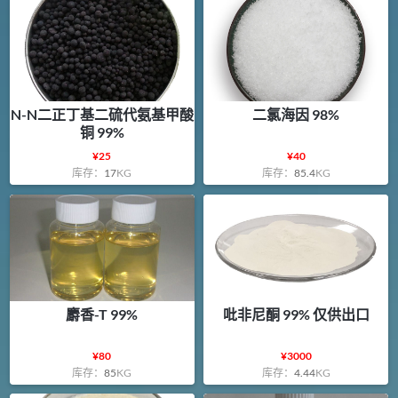
N-N二正丁基二硫代氨基甲酸
二氯海因 98%
铜 99%
¥
25
¥
40
库存：
17
KG
库存：
85.4
KG
麝香-T 99%
吡非尼酮 99% 仅供出口
¥
80
¥
3000
库存：
85
KG
库存：
4.44
KG