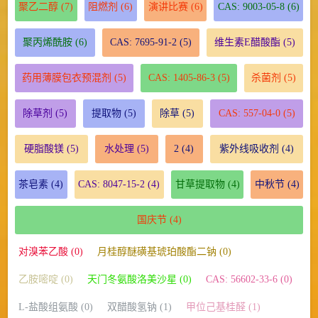
聚乙二醇
(7)
阻燃剂
(6)
演讲比赛
(6)
CAS: 9003-05-8
(6)
聚丙烯酰胺
(6)
CAS: 7695-91-2
(5)
维生素E醋酸酯
(5)
药用薄膜包衣预混剂
(5)
CAS: 1405-86-3
(5)
杀菌剂
(5)
除草剂
(5)
提取物
(5)
除草
(5)
CAS: 557-04-0
(5)
硬脂酸镁
(5)
水处理
(5)
2
(4)
紫外线吸收剂
(4)
茶皂素
(4)
CAS: 8047-15-2
(4)
甘草提取物
(4)
中秋节
(4)
国庆节
(4)
对溴苯乙酸 (0)
月桂醇醚磺基琥珀酸酯二钠 (0)
乙胺嘧啶 (0)
天门冬氨酸洛美沙星 (0)
CAS: 56602-33-6 (0)
L-盐酸组氨酸 (0)
双醋酸氢钠 (1)
甲位己基桂醛 (1)