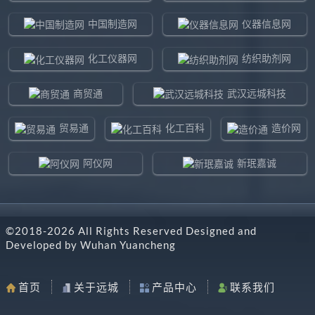
中国制造网
仪器信息网
化工仪器网
纺织助剂网
商贸通
武汉远城科技
贸易通
化工百科
造价网
阿仪网
新珉嘉诚
环球贸易网
960化工网
©2018-
2026
All Rights Reserved Designed and
东北制造网
药智通
Developed by
Wuhan Yuancheng
搜了网
八方资源网
首页
关于远城
产品中心
联系我们
马可波罗网
阿仪网远城科技