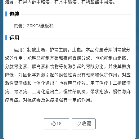
溶解，在异丙醇中略溶，在水中微溶；在稀盐酸中易溶。
包装
包装：20KG/纸板桶
运用
运用：制酸止痛，护胃生肌，止血。本品有显著抑制胃酸分
泌的作用，能明显抑制基础和夜间胃酸分泌，也能抑制由组胺、
分肽胃泌素、胰岛素和食物等刺激引起的胃酸分泌，并使其酸度
降低，对因化学刺激引起的腐蚀性胃炎有预防和保护作用，对应
激性胃溃疡和上消化道出血也有明显疗效。用于治疗十二指肠溃
疡、胃溃疡、上消化道出血，慢性结肠炎，带状疱疹，慢性荨麻
疹等症。对抗病毒及免疫增强有一定的作用。
18
收藏