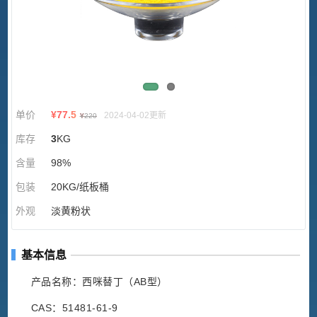
单价
¥
77.5
2024-04-02更新
¥
220
库存
3
KG
含量
98%
包装
20KG/纸板桶
外观
淡黄粉状
基本信息
产品名称：西咪替丁（AB型）
CAS：51481-61-9