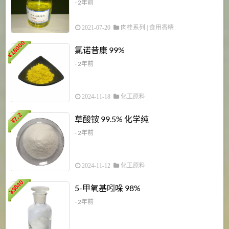
- 2年前
2021-07-20
肉桂系列
|
食用香精
18000
1
氯诺昔康 99%
¥
- 2年前
2024-11-18
化工原料
7.2
草酸铵 99.5% 化学纯
¥
- 2年前
2024-11-12
化工原料
3840
5-甲氧基吲哚 98%
¥
- 2年前