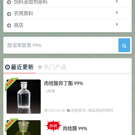
饲料添加剂原料
农用原料
商店
醇溶苯胺黑 99%
最近更新
热门产品
198
肉桂酸异丁酯 99%
¥
- 2年前
2025-01-09
肉桂系列
|
食品添加剂原料
34.8
2
¥
肉桂醛 99%