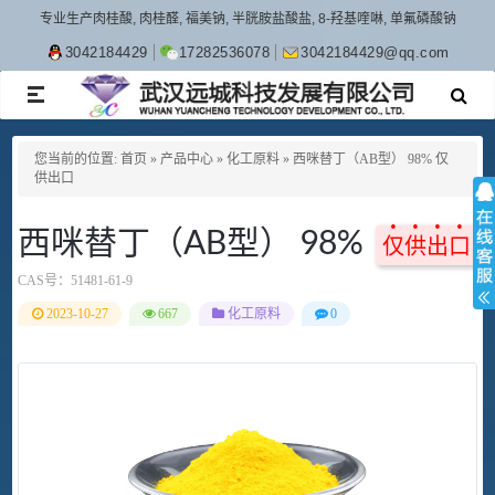
专业生产肉桂酸, 肉桂醛, 福美钠, 半胱胺盐酸盐, 8-羟基喹啉, 单氟磷酸钠
3042184429
17282536078
3042184429@qq.com
TOGGLE
NAVIGATION
您当前的位置:
首页
»
产品中心
»
化工原料
»
西咪替丁（AB型） 98% 仅
供出口
西咪替丁（AB型） 98%
仅供出口
CAS号：
51481-61-9
2023-10-27
667
化工原料
0