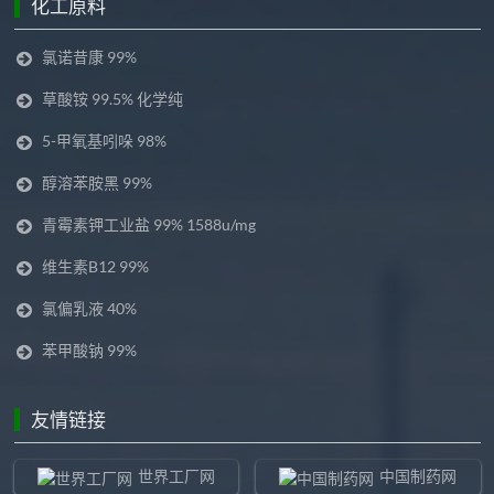
化工原料
氯诺昔康 99%
草酸铵 99.5% 化学纯
5-甲氧基吲哚 98%
醇溶苯胺黑 99%
青霉素钾工业盐 99% 1588u/mg
维生素B12 99%
氯偏乳液 40%
苯甲酸钠 99%
友情链接
世界工厂网
中国制药网