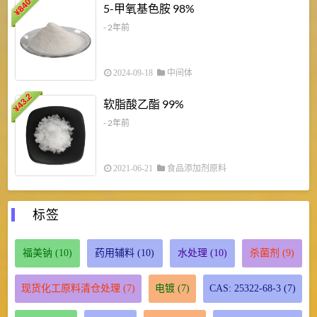
840
4
5-甲氧基色胺 98%
¥
- 2年前
2024-09-18
中间体
43.2
3
软脂酸乙酯 99%
¥
¥
- 2年前
2021-06-21
食品添加剂原料
标签
福美钠
(10)
药用辅料
(10)
水处理
(10)
杀菌剂
(9)
现货化工原料清仓处理
(7)
电镀
(7)
CAS: 25322-68-3
(7)