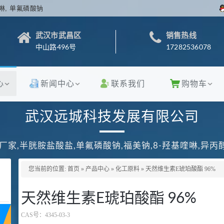
啉, 单氟磷酸钠
武汉市武昌区
销售热线
中山路496号
17282536078
心
新闻中心
联系我们
购物车
武汉远城科技发展有限公司
厂家,半胱胺盐酸盐,单氟磷酸钠,福美钠,8-羟基喹啉,异
您当前的位置:
首页
»
产品中心
»
化工原料
»
天然维生素E琥珀酸酯 96%
天然维生素E琥珀酸酯 96%
CAS号：
4345-03-3