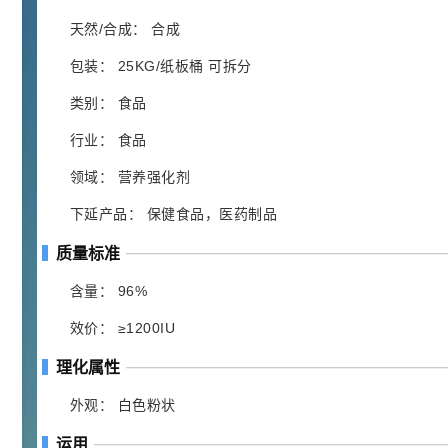
胍基乙酸 98%
1
¥
浏览量 - 10w+
天然/合成： 合成
包装： 25KG/纸板桶 可拆分
2021-05-25
饲料添加剂原料
类别： 食品
253
乙酸橙花酯 99%
2
¥
行业： 食品
浏览量 - 5.51w
领域： 营养强化剂
2021-06-17
化工原料
下延产品： 保健食品，医药制品
145
多效唑 90%
3
¥
质量标准
浏览量 - 4.4w
含量： 96%
2021-07-07
植物生长调节剂
效价： ≥1200IU
29
N-羟甲基丙烯酰胺 98% NMA
4
¥
理化属性
浏览量 - 1.98w
外观： 白色粉状
2021-06-22
化工原料
运用