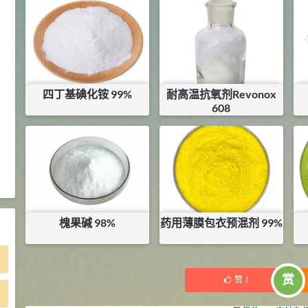
2021-05-25
食品添加剂原料
475
硬脂富马酸钠 99%
9
¥
浏览量 - 1.54w
四丁基碘化铵 99%
耐高温抗氧剂Revonox
2021-06-19
化工原料
608
34.8
DL-蛋氨酸 99%
10
¥
660
¥
260
¥
库存：
1
KG
浏览量 - 1.48w
2021-06-21
食品添加剂原料
槐果碱 98%
药用薄膜包衣预混剂 99%
¥
22000
¥
50
库存：
0.3
KG
库存：
2.3
KG
赏
赞
1
)