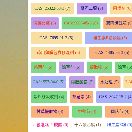
CAS: 25322-68-3
(7)
聚乙二醇
(7)
阻燃剂
(6)
演讲比赛
(6)
CAS: 9003-05-8
(6)
聚丙烯酰胺
(6
CAS: 7695-91-2
(5)
维生素E醋酸酯
(5)
药用薄膜包衣预混剂
(5)
CAS: 1405-86-3
(5)
杀菌剂
(5)
除草剂
(5)
提取物
(5)
除草
(5
CAS: 557-04-0
(5)
硬脂酸镁
(5)
水处理
(5)
2
(4
紫外线吸收剂
(4)
茶皂素
(4)
CAS: 8047-15-2
(4
甘草提取物
(4)
中秋节
(4)
国庆节
(4)
四氢吡咯-2-羧酸 (0)
十六酸乙酯 (1)
维生素E粉 (0