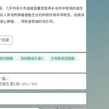
用，几乎所有片剂或者胶囊类营养补充剂中使用的维生
酯对人类培养肿瘤细胞生长的抑制作用非常明显，抗癌效
恶心肿瘤，，特别是胃癌的治疗药。
收藏
E琥珀酸酯
,
琥珀酸维生素E
,
生育酚琥珀酸酯
,
篇 »
维生素E粉 30% CWS