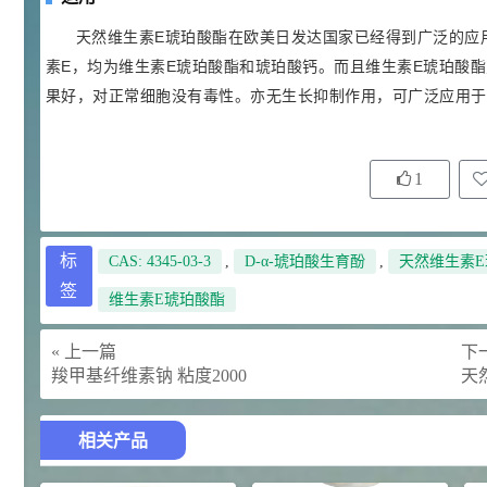
92
对甲氧基苯甲醛（茴香醛）
5
天然维生素E琥珀酸酯在欧美日发达国家已经得到广泛的应
¥
99.5%
素E，均为维生素E琥珀酸酯和琥珀酸钙。而且维生素E琥珀酸
浏览量 - 1.89w
果好，对正常细胞没有毒性。亦无生长抑制作用，可广泛应用于
2021-06-19
化工原料
69.6
S-羧甲基-L-半胱氨酸(羧甲司坦)
6
¥
1
98.5%
浏览量 - 1.72w
2021-05-30
化工原料
标
CAS: 4345-03-3
,
D-α-琥珀酸生育酚
,
天然维生素
27
签
抗氧剂BHT 99.5%
7
¥
维生素E琥珀酸酯
浏览量 - 1.64w
« 上一篇
下一
羧甲基纤维素钠 粘度2000
天然
2021-05-25
食品添加剂原料
11.25
D-异抗坏血酸钠 98%
8
¥
相关产品
浏览量 - 1.55w