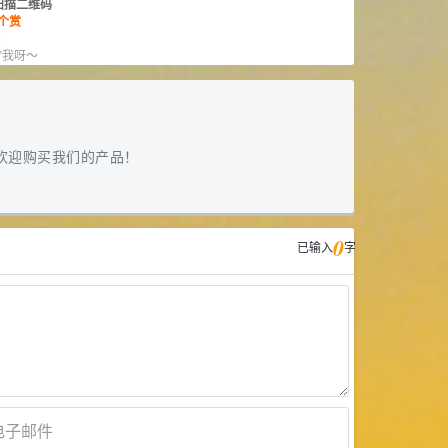
扫描二维码
个赏
赏
”我呀～
欢迎购买我们的产品！
0
已输入
字