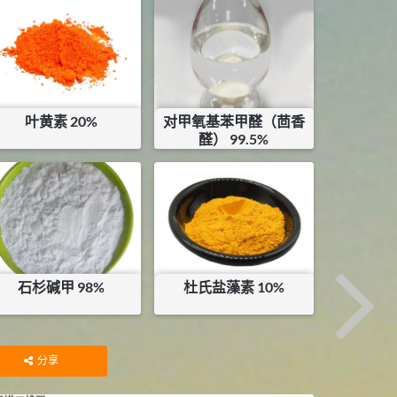
叶黄素 20%
对甲氧基苯甲醛（茴香
醛） 99.5%
¥
180
¥
92
库存：
0.05
KG
石杉碱甲 98%
杜氏盐藻素 10%
¥
250000
¥
360
库存：
0.01
KG
库存：
1.5
KG
分享