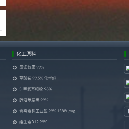
化工原料
氯诺昔康 99%
草酸铵 99.5% 化学纯
5-甲氧基吲哚 98%
醇溶苯胺黑 99%
青霉素钾工业盐 99% 1588u/mg
维生素B12 99%