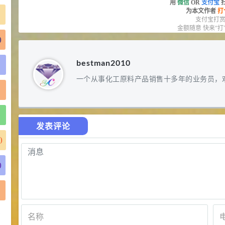
用
微信
OR
支付宝
为本文作者
打
支付宝打
金额随意 快来“打
)
bestman2010
一个从事化工原料产品销售十多年的业务员，
)
发表评论
)
)
)