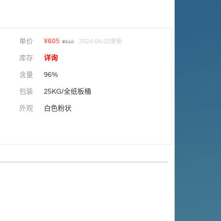
单价
¥
605
2024-04-02更新
¥
610
库存
详询
含量
96%
包装
25KG/全纸板桶
外观
白色粉状