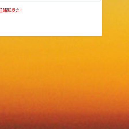
迎踊跃发言！