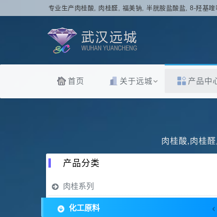
专业生产肉桂酸, 肉桂醛, 福美钠, 半胱胺盐酸盐, 8-羟基喹
首页
关于远城
产品中
肉桂酸,肉桂醛
产品分类
肉桂系列
化工原料