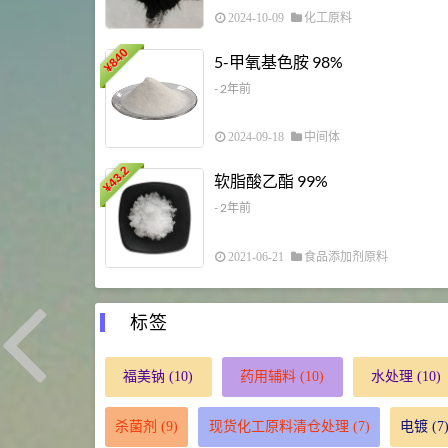
2024-10-09
化工原料
840
5-甲氧基色胺 98%
¥
- 2年前
2024-09-18
中间体
43.2
软脂酸乙酯 99%
¥
- 2年前
2021-06-21
食品添加剂原料
标签
福美钠
(10)
药用辅料
(10)
水处理
(10)
杀菌剂
(9)
现货化工原料清仓处理
(7)
电镀
(7