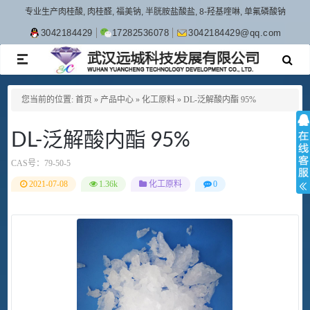
专业生产肉桂酸, 肉桂醛, 福美钠, 半胱胺盐酸盐, 8-羟基喹啉, 单氟磷酸钠
3042184429
17282536078
3042184429@qq.com
TOGGLE
NAVIGATION
您当前的位置:
首页
»
产品中心
»
化工原料
»
DL-泛解酸内酯 95%
DL-泛解酸内酯 95%
CAS号：
79-50-5
2021-07-08
1.36k
化工原料
0