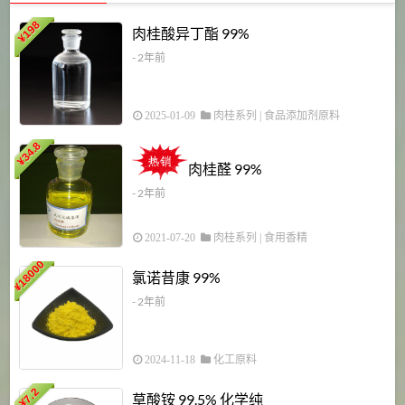
198
肉桂酸异丁酯 99%
¥
- 2年前
2025-01-09
肉桂系列
|
食品添加剂原料
34.8
2
¥
肉桂醛 99%
- 2年前
2021-07-20
肉桂系列
|
食用香精
18000
1
氯诺昔康 99%
¥
- 2年前
2024-11-18
化工原料
7.2
草酸铵 99.5% 化学纯
¥