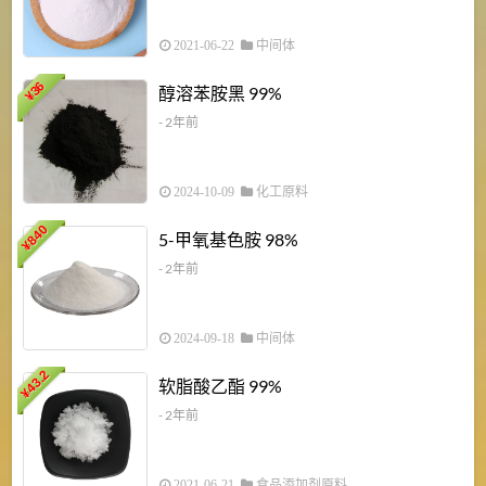
2021-06-22
中间体
1
36
醇溶苯胺黑 99%
¥
¥
- 2年前
2024-10-09
化工原料
840
4
5-甲氧基色胺 98%
¥
- 2年前
2024-09-18
中间体
43.2
3
软脂酸乙酯 99%
¥
¥
- 2年前
2021-06-21
食品添加剂原料