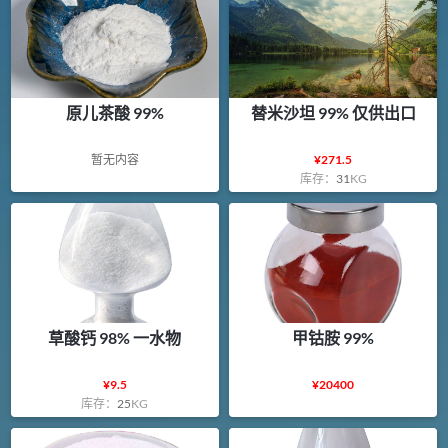
原儿茶酸 99%
替米沙坦 99% 仅供出口
暂无内容
¥
271.5
库存：
31
KG
草酸钙 98% 一水物
甲钴胺 99%
¥
9.5
¥
20400
库存：
25
KG