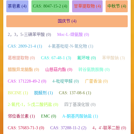
茶皂素
(4)
CAS: 8047-15-2
(4)
甘草提取物
(4)
中秋节
(4)
国庆节
(4)
2，3，5-三碘苯甲酸 (0)
Moc-L-缬氨酸 (0)
CAS: 2809-21-4 (1)
4-氰基吡啶-N-氧化物 (1)
葛根提取物 (0)
CAS: 67-48-1 (3)
氟环唑 (0)
苯甲酸钠 (3)
醋酸异龙脑酯 (0)
山慈菇内酯 (0)
转谷氨酰胺酶 (0)
CAS: 171228-49-2 (0)
4-吡啶甲醛 (0)
广藿香油 (0)
BICINE (1)
脱醛剂 (1)
CAS: 137-08-6 (1)
2-氧代-1，5-戊二酸钙盐 (0)
四丁基溴化铵 (0)
邻位香兰素 (1)
EMC (0)
Α-酮基丙酸钠盐 (1)
CAS: 57683-71-3 (0)
CAS: 37288-11-2 (2)
4，4′-联苯二酚 (0)