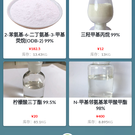
2-苯氨基-6-二丁氨基-3-甲基
三羟甲基丙烷 99%
荧烷(ODB-2) 99%
¥
182.5
¥
12
库存：
13.43
KG
库存：
13
KG
柠檬酸三丁酯 99.5%
N-甲基邻氨基苯甲酸甲酯
98%
¥
20
¥
400
库存：
85.1
KG
库存：
8.895
KG