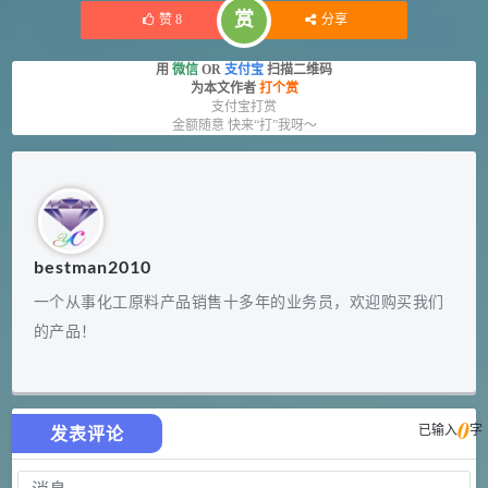
赏
赞
8
分享
用
微信
OR
支付宝
扫描二维码
为本文作者
打个赏
支付宝打赏
金额随意 快来“打”我呀～
bestman2010
一个从事化工原料产品销售十多年的业务员，欢迎购买我们
的产品！
0
已输入
字
发表评论