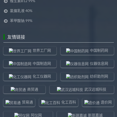
维生素B12 99%
氯偏乳液 40%
苯甲酸钠 99%
友情链接
世界工厂网
中国制药网
中国制造网
仪器信息网
化工仪器网
纺织助剂网
商贸通
武汉远城科技
贸易通
化工百科
造价网
阿仪网
新珉嘉诚