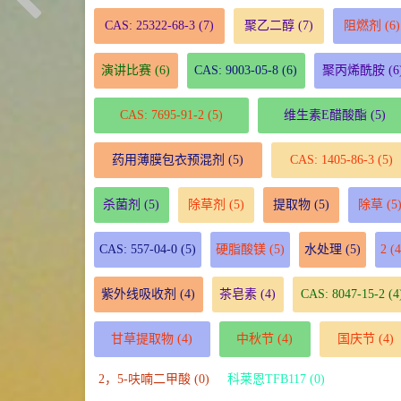
CAS: 25322-68-3
(7)
聚乙二醇
(7)
阻燃剂
(6)
演讲比赛
(6)
CAS: 9003-05-8
(6)
聚丙烯酰胺
(6
CAS: 7695-91-2
(5)
维生素E醋酸酯
(5)
药用薄膜包衣预混剂
(5)
CAS: 1405-86-3
(5)
杀菌剂
(5)
除草剂
(5)
提取物
(5)
除草
(5
CAS: 557-04-0
(5)
硬脂酸镁
(5)
水处理
(5)
2
(4
紫外线吸收剂
(4)
茶皂素
(4)
CAS: 8047-15-2
(4
甘草提取物
(4)
中秋节
(4)
国庆节
(4)
2，5-呋喃二甲酸 (0)
科莱恩TFB117 (0)