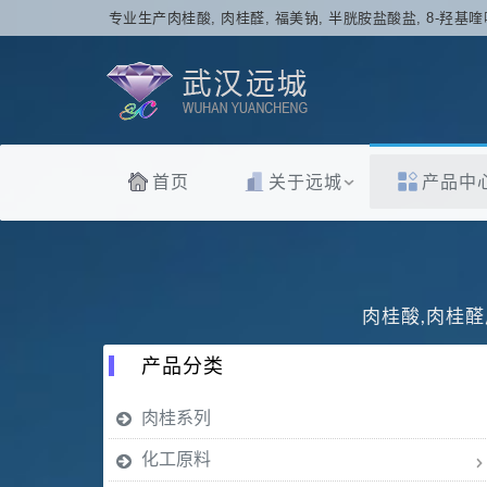
专业生产肉桂酸, 肉桂醛, 福美钠, 半胱胺盐酸盐, 8-羟基喹
首页
关于远城
产品中
肉桂酸,肉桂醛
产品分类
肉桂系列
化工原料