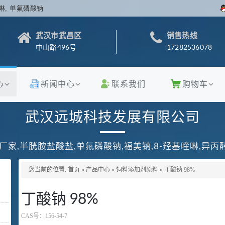
啉, 单氟磷酸钠
武汉市武昌区
销售热线
中山路496号
17282536078
心
新闻中心
联系我们
购物车
武汉远城科技发展有限公司
厂家,半胱胺盐酸盐,单氟磷酸钠,福美钠,8-羟基喹啉,异
您当前的位置:
首页
»
产品中心
»
饲料添加剂原料
»
丁酸钠 98%
丁酸钠 98%
CAS号：
156-54-7