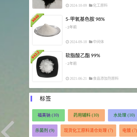
2024-10-09
化工原料
840
5-甲氧基色胺 98%
¥
- 2年前
2024-09-18
中间体
43.2
软脂酸乙酯 99%
¥
- 2年前
2021-06-21
食品添加剂原料
标签
福美钠
(10)
药用辅料
(10)
水处理
(10)
杀菌剂
(9)
现货化工原料清仓处理
(7)
电镀
(7