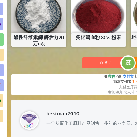
库存：
0
KG
库存：
25
KG
)
酸性纤维素酶 酶活力20
膨化鸡血粉 80% 粉末
地
万u/g
¥
0
¥
2.5
库存：
21
KG
赏
赞
2
)
用
微信
OR
支付宝
为本文作者
打
)
支付宝打
金额随意 快来“打
)
bestman2010
一个从事化工原料产品销售十多年的业务员，