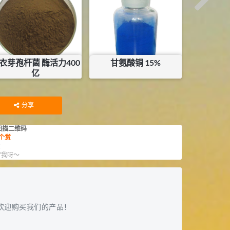
库存：
45
KG
库存：
137
KG
衣芽孢杆菌 酶活力400
甘氨酸铜 15%
亿
¥
6
¥
15
库存：
50
KG
库存：
75
KG
分享
扫描二维码
个赏
赏
”我呀～
欢迎购买我们的产品！