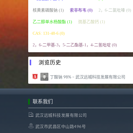
核黄素磷酸钠 (1)
索非布韦 (0)
2，6-二氯吡嗪 (0)
乙二醇单水杨酸酯 (1)
巯基乙酸钙 (1)
CAS: 131-48-6 (0)
2，6-二甲基-3，5-二乙酯基-1，4-二氢吡啶 (0)
浏览历史
丁酸钠 98% – 武汉远城科技发展有限公司
联系我们
武汉远城科技发展有限公司
武汉市武昌区中山路496号