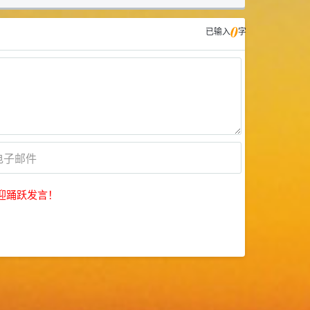
0
已输入
字
迎踊跃发言！