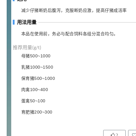
92
对甲氧基苯甲醛（茴香醛）
5
减少仔猪断奶后腹泻，克服断奶应激，提高仔猪成活率
¥
99.5%
用法用量
浏览量 - 1.89w
2021-06-19
化工原料
本品在使用前，务必与配合饲料各组分混合均匀。
69.6
S-羧甲基-L-半胱氨酸(羧甲司坦)
6
推荐用量(g/t)
¥
98.5%
母猪500~1000
浏览量 - 1.72w
乳猪1000~1500
2021-05-30
化工原料
保育猪500~1000
27
抗氧剂BHT 99.5%
7
¥
肉禽100~400
浏览量 - 1.64w
蛋禽50~100
2021-05-25
食品添加剂原料
育肥猪200~300
11.25
D-异抗坏血酸钠 98%
8
¥
浏览量 - 1.55w
2