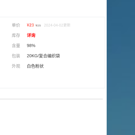
单价
¥
23
2024-04-02更新
¥
25
库存
详询
含量
98%
包装
20KG/复合编织袋
外观
白色粉状