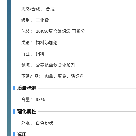
胍基乙酸 98%
1
¥
浏览量 - 10w+
天然/合成： 合成
级别： 工业级
2021-05-25
饲料添加剂原料
包装： 20KG/复合编织袋 可拆分
253
乙酸橙花酯 99%
2
¥
类别： 饲料添加剂
浏览量 - 5.51w
行业： 饲料
2021-06-17
化工原料
领域： 营养抗菌诱食添加剂
145
多效唑 90%
3
¥
下延产品： 肉禽、蛋禽、猪饲料
浏览量 - 4.4w
质量标准
2021-07-07
植物生长调节剂
含量： 98%
29
N-羟甲基丙烯酰胺 98% NMA
4
¥
理化属性
浏览量 - 1.98w
外观： 白色粉状
2021-06-22
化工原料
运用