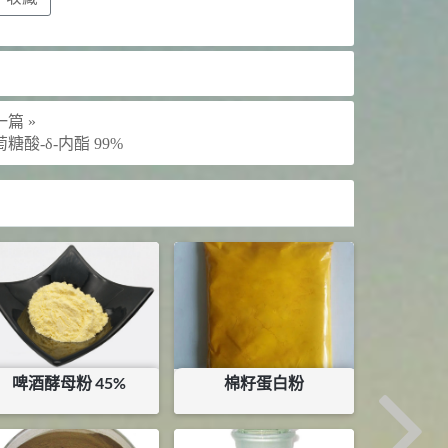
篇 »
糖酸-δ-内酯 99%
啤酒酵母粉 45%
棉籽蛋白粉
¥
3.3
¥
7