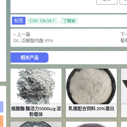
2021-05-25
食品添加剂原料
475
硬脂富马酸钠 99%
9
¥
标签
CAS: 156-54-7
,
丁酸钠
浏览量 - 1.54w
« 上一篇
下一
2021-06-19
化工原料
DL-泛解酸内酯 95%
葡萄
34.8
DL-蛋氨酸 99%
10
¥
相关产品
浏览量 - 1.48w
2021-06-21
食品添加剂原料
植酸酶 酶活力5000u/g 淀
乳猪配合饲料 20%蛋白
粉载体
)
¥
6.36
¥
2.315