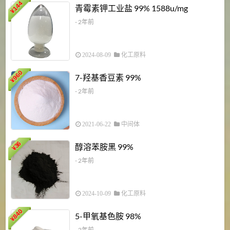
6
144
青霉素钾工业盐 99% 1588u/mg
¥
¥
- 2年前
2024-08-09
化工原料
960
7-羟基香豆素 99%
¥
- 2年前
2021-06-22
中间体
1
36
醇溶苯胺黑 99%
¥
¥
- 2年前
2024-10-09
化工原料
840
4
5-甲氧基色胺 98%
¥
- 2年前