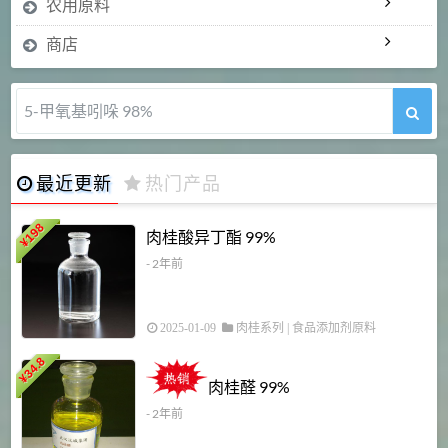
农用原料
商店
5-甲氧基吲哚 98%
最近更新
热门产品
198
肉桂酸异丁酯 99%
¥
- 2年前
2025-01-09
肉桂系列
|
食品添加剂原料
34.8
2
¥
肉桂醛 99%
- 2年前