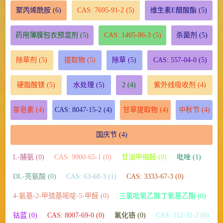
聚丙烯酰胺
(6)
CAS: 7695-91-2
(5)
维生素E醋酸酯
(5)
药用薄膜包衣预混剂
(5)
CAS: 1405-86-3
(5)
杀菌剂
(5)
除草剂
(5)
提取物
(5)
除草
(5)
CAS: 557-04-0
(5)
硬脂酸镁
(5)
水处理
(5)
2
(4)
紫外线吸收剂
(4)
茶皂素
(4)
CAS: 8047-15-2
(4)
甘草提取物
(4)
中秋节
(4)
国庆节
(4)
L-脯氨 (0)
CAS: 9000-65-1 (0)
甘油甲缩醛 (0)
吡唑 (1)
DL-亮氨酸 (0)
CAS: 63-68-3 (1)
CAS: 3333-67-3 (0)
4-氨基-2-甲巯基嘧啶-5-甲醛 (0)
三氯吡氧乙酸丁氧基乙酯 (0)
钴蓝 (0)
CAS: 8007-69-0 (0)
氟化铬 (0)
CAS: 112-31-2 (0)