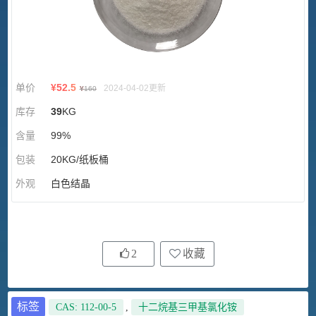
单价
¥
52.5
2024-04-02更新
¥
160
库存
39
KG
含量
99%
包装
20KG/纸板桶
外观
白色结晶
2
收藏
标签
CAS: 112-00-5
,
十二烷基三甲基氯化铵