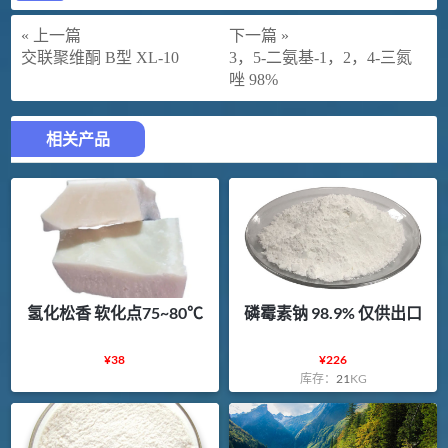
« 上一篇
下一篇 »
交联聚维酮 B型 XL-10
3，5-二氨基-1，2，4-三氮
唑 98%
相关产品
氢化松香 软化点75~80℃
磷霉素钠 98.9% 仅供出口
¥
38
¥
226
库存：
21
KG