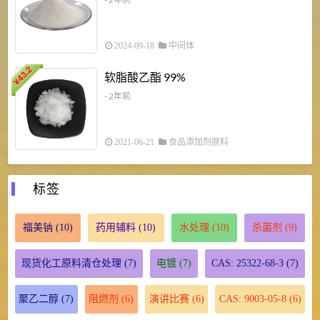
2024-09-18
中间体
43.2
3
软脂酸乙酯 99%
¥
¥
- 2年前
2021-06-21
食品添加剂原料
标签
福美钠
(10)
药用辅料
(10)
水处理
(10)
杀菌剂
(9)
现货化工原料清仓处理
(7)
电镀
(7)
CAS: 25322-68-3
(7)
聚乙二醇
(7)
阻燃剂
(6)
演讲比赛
(6)
CAS: 9003-05-8
(6)