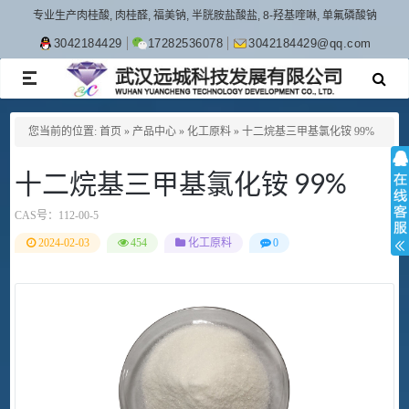
专业生产肉桂酸, 肉桂醛, 福美钠, 半胱胺盐酸盐, 8-羟基喹啉, 单氟磷酸钠
3042184429
17282536078
3042184429@qq.com
TOGGLE
NAVIGATION
您当前的位置:
首页
»
产品中心
»
化工原料
»
十二烷基三甲基氯化铵 99%
十二烷基三甲基氯化铵 99%
CAS号：
112-00-5
2024-02-03
454
化工原料
0