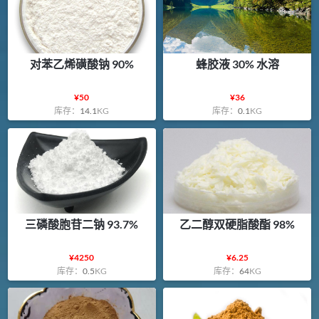
对苯乙烯磺酸钠 90%
蜂胶液 30% 水溶
¥
50
¥
36
库存：
14.1
KG
库存：
0.1
KG
三磷酸胞苷二钠 93.7%
乙二醇双硬脂酸酯 98%
¥
4250
¥
6.25
库存：
0.5
KG
库存：
64
KG