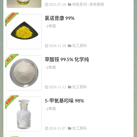
2021-07-20
肉桂系列
|
食用香精
18000
1
氯诺昔康 99%
¥
- 2年前
2024-11-18
化工原料
7.2
草酸铵 99.5% 化学纯
¥
- 2年前
2024-11-12
化工原料
3840
5-甲氧基吲哚 98%
¥
- 2年前
2024-11-07
化工原料