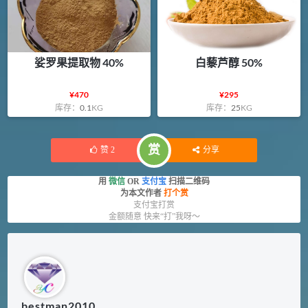
娑罗果提取物 40%
白藜芦醇 50%
¥
470
¥
295
库存：
0.1
KG
库存：
25
KG
赏
赞
2
分享
用
微信
OR
支付宝
扫描二维码
为本文作者
打个赏
支付宝打赏
金额随意 快来“打”我呀～
bestman2010