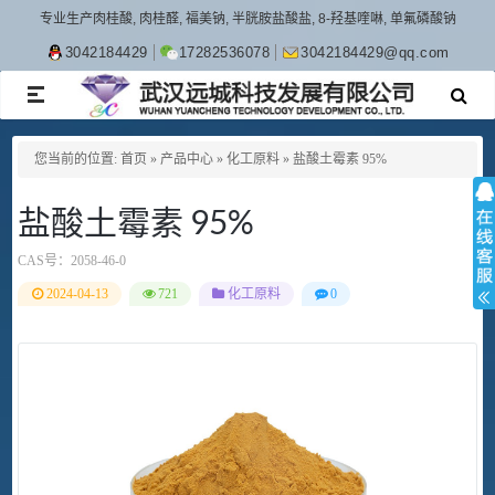
专业生产肉桂酸, 肉桂醛, 福美钠, 半胱胺盐酸盐, 8-羟基喹啉, 单氟磷酸钠
3042184429
17282536078
3042184429@qq.com
TOGGLE
NAVIGATION
您当前的位置:
首页
»
产品中心
»
化工原料
»
盐酸土霉素 95%
盐酸土霉素 95%
CAS号：
2058-46-0
2024-04-13
721
化工原料
0