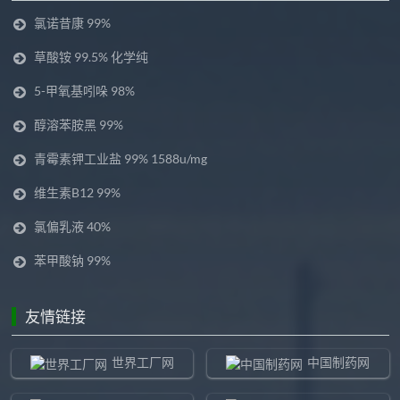
氯诺昔康 99%
草酸铵 99.5% 化学纯
5-甲氧基吲哚 98%
醇溶苯胺黑 99%
青霉素钾工业盐 99% 1588u/mg
维生素B12 99%
氯偏乳液 40%
苯甲酸钠 99%
友情链接
世界工厂网
中国制药网