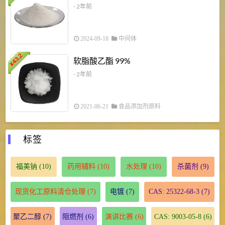
- 2年前
2024-09-18
中间体
43.2
3
软脂酸乙酯 99%
¥
¥
- 2年前
2021-06-21
食品添加剂原料
标签
福美钠
(10)
药用辅料
(10)
水处理
(10)
杀菌剂
(9)
现货化工原料清仓处理
(7)
电镀
(7)
CAS: 25322-68-3
(7)
聚乙二醇
(7)
阻燃剂
(6)
演讲比赛
(6)
CAS: 9003-05-8
(6)