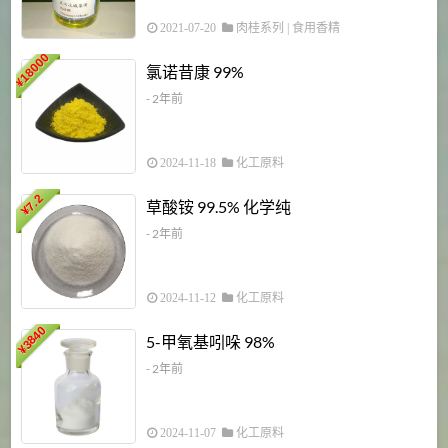
2021-07-20
肉桂系列
|
食用香精
18000
1
氯诺昔康 99%
¥
- 2年前
2024-11-18
化工原料
7.2
草酸铵 99.5% 化学纯
¥
- 2年前
2024-11-12
化工原料
3840
5-甲氧基吲哚 98%
¥
- 2年前
2024-11-07
化工原料