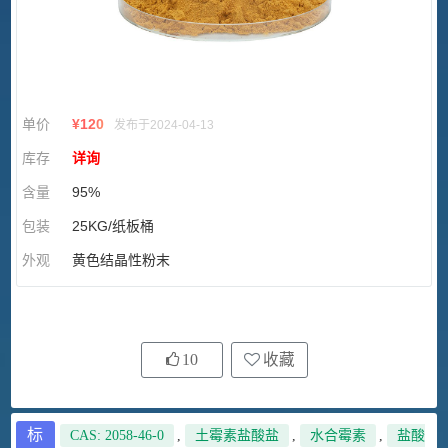
单价
¥
120
发布于2024-04-13
库存
详询
含量
95%
包装
25KG/纸板桶
外观
黄色结晶性粉末
10
收藏
标
CAS: 2058-46-0
,
土霉素盐酸盐
,
水合霉素
,
盐酸