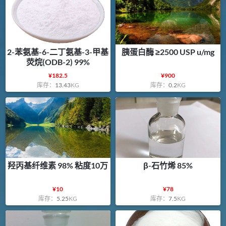
2-苯氨基-6-二丁氨基-3-甲基
胰蛋白酶 ≥2500 USP u/mg
荧烷(ODB-2) 99%
¥
182.5
¥
900
库存：
13.43
KG
库存：
0.2
KG
羟丙基纤维素 98% 粘度10万
β-石竹烯 85%
¥
10
¥
78
库存：
5.25
KG
库存：
7.5
KG