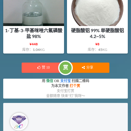
1-丁基-3-甲基咪唑六氟磷酸
硬脂酸铝 99% 单硬脂酸铝
盐 98%
4.2~5%
¥
448
¥
8
库存：
1.04
KG
库存：
45
KG
赏
赞
10
分享
用
微信
OR
支付宝
扫描二维码
为本文作者
打个赏
支付宝打赏
金额随意 快来“打”我呀～