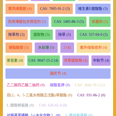
聚丙烯酰胺
(6)
CAS: 7695-91-2
(5)
维生素E醋酸酯
(5)
药用薄膜包衣预混剂
(5)
CAS: 1405-86-3
(5)
杀菌剂
(5)
除草剂
(5)
提取物
(5)
除草
(5)
CAS: 557-04-0
(5)
硬脂酸镁
(5)
水处理
(5)
2
(4)
紫外线吸收剂
(4)
茶皂素
(4)
CAS: 8047-15-2
(4)
甘草提取物
(4)
中秋节
(4)
国庆节
(4)
乙二胺四乙酸二钠钙 (0)
碳酸氢钾 (0)
CAS: 3643-76-3 (1)
双(2，4，5-三氯水杨酸正戊酯)草酸酯 (0)
CAS: 931-86-2 (0)
L-醋酸赖氨酸 (0)
CAS: 626-82-4 (0)
对甲基苯磺酸（一水化合物 ） (0)
L-蚕丝氨基酸 (0)