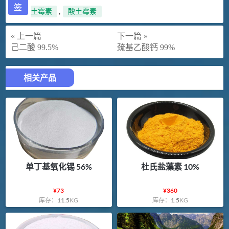
签
土霉素
,
酸土霉素
« 上一篇
下一篇 »
己二酸 99.5%
巯基乙酸钙 99%
相关产品
单丁基氧化锡 56%
杜氏盐藻素 10%
¥
73
¥
360
库存：
11.5
KG
库存：
1.5
KG