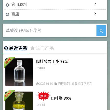
农用原料
商店
草酸铵 99.5% 化学纯
最近更新
热门产品
198
肉桂酸异丁酯 99%
¥
- 2年前
2025-01-09
肉桂系列
|
食品添加剂原料
34.8
2
¥
肉桂醛 99%
- 2年前