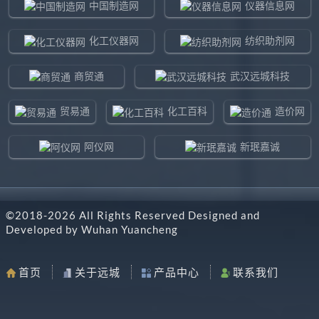
中国制造网
仪器信息网
化工仪器网
纺织助剂网
商贸通
武汉远城科技
贸易通
化工百科
造价网
阿仪网
新珉嘉诚
环球贸易网
960化工网
©2018-
2026
All Rights Reserved Designed and
东北制造网
药智通
Developed by
Wuhan Yuancheng
搜了网
八方资源网
首页
关于远城
产品中心
联系我们
马可波罗网
阿仪网远城科技