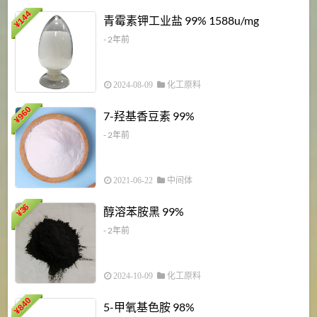
6
144
青霉素钾工业盐 99% 1588u/mg
¥
¥
- 2年前
2024-08-09
化工原料
960
7-羟基香豆素 99%
¥
- 2年前
2021-06-22
中间体
1
36
醇溶苯胺黑 99%
¥
¥
- 2年前
2024-10-09
化工原料
840
4
5-甲氧基色胺 98%
¥