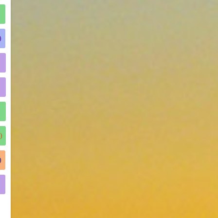
)
)
)
)