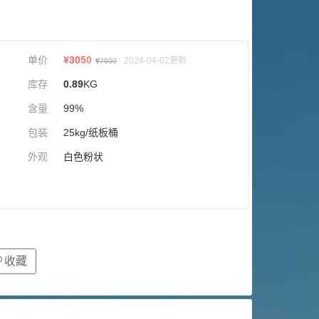
单价
¥
3050
2024-04-02更新
¥
7500
库存
0.89
KG
含量
99%
包装
25kg/纸板桶
外观
白色粉状
收藏