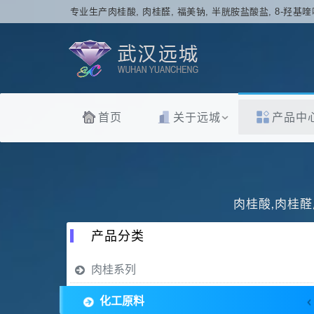
专业生产肉桂酸, 肉桂醛, 福美钠, 半胱胺盐酸盐, 8-羟基喹
首页
关于远城
产品中
肉桂酸,肉桂醛
产品分类
肉桂系列
化工原料