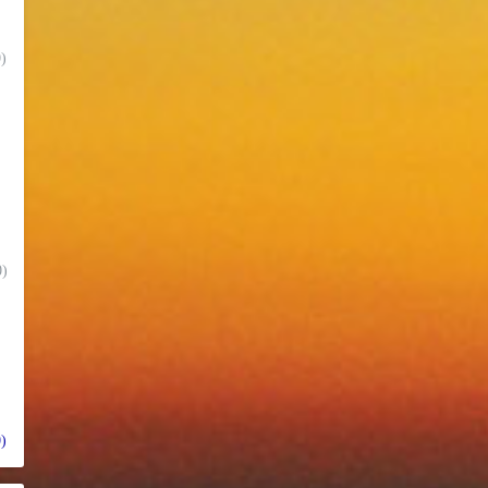
)
)
)