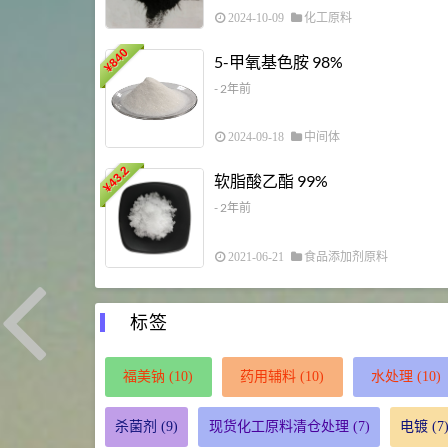
2024-10-09
化工原料
840
5-甲氧基色胺 98%
¥
- 2年前
2024-09-18
中间体
43.2
软脂酸乙酯 99%
¥
- 2年前
2021-06-21
食品添加剂原料
标签
福美钠
(10)
药用辅料
(10)
水处理
(10)
杀菌剂
(9)
现货化工原料清仓处理
(7)
电镀
(7