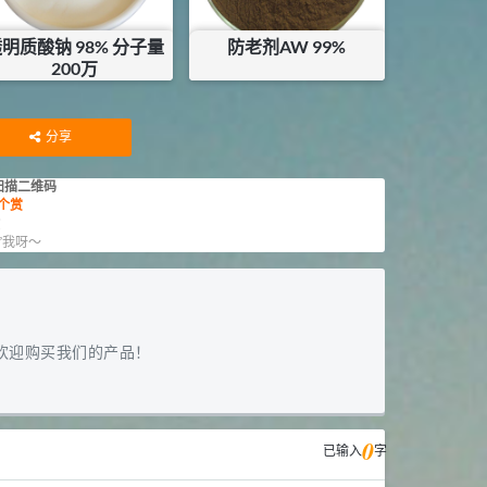
明质酸钠 98% 分子量
防老剂AW 99%
200万
¥
600
¥
13.5
库存：
20.3
KG
库存：
24
KG
分享
扫描二维码
个赏
赏
”我呀～
欢迎购买我们的产品！
0
已输入
字