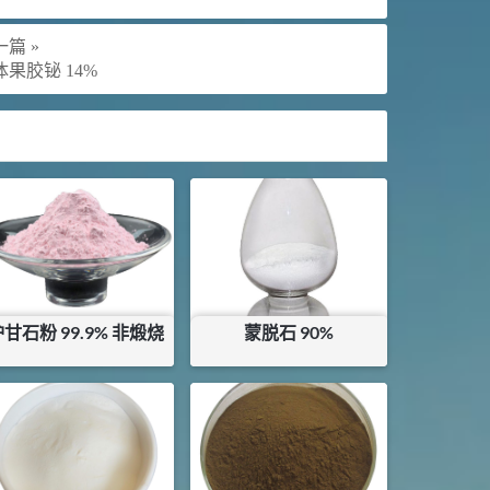
篇 »
体果胶铋 14%
甘石粉 99.9% 非煅烧
蒙脱石 90%
¥
15
¥
0.78
库存：
21.95
KG
库存：
1229
KG