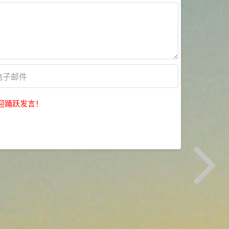
迎踊跃发言！