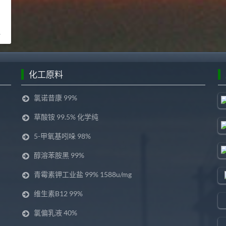
化工原料
氯诺昔康 99%
草酸铵 99.5% 化学纯
5-甲氧基吲哚 98%
醇溶苯胺黑 99%
青霉素钾工业盐 99% 1588u/mg
维生素B12 99%
氯偏乳液 40%