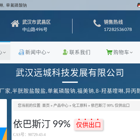
啉, 单氟磷酸钠
武汉市武昌区
销售热线
中山路496号
17282536078
心
新闻中心
联系我们
购物车
武汉远城科技发展有限公司
厂家,半胱胺盐酸盐,单氟磷酸钠,福美钠,8-羟基喹啉,异
您当前的位置:
首页
»
产品中心
»
化工原料
»
依巴斯汀 99% 仅供出口
依巴斯汀 99%
仅供出口
CAS号：
90729-43-4