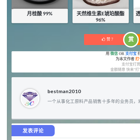
92
对甲氧基苯甲醛（茴香醛）
5
¥
月桂酸 99%
天然维生素E琥珀酸酯
透
99.5%
96%
浏览量 - 1.89w
¥
45.6
¥
605
2021-06-19
化工原料
赏
赞
7
69.6
S-羧甲基-L-半胱氨酸(羧甲司坦)
6
¥
用
微信
OR
支付宝
98.5%
为本文作者
打
浏览量 - 1.72w
支付宝打
金额随意 快来“打
2021-05-30
化工原料
27
抗氧剂BHT 99.5%
7
¥
bestman2010
浏览量 - 1.64w
一个从事化工原料产品销售十多年的业务员，
2021-05-25
食品添加剂原料
11.25
D-异抗坏血酸钠 98%
8
¥
发表评论
浏览量 - 1.55w