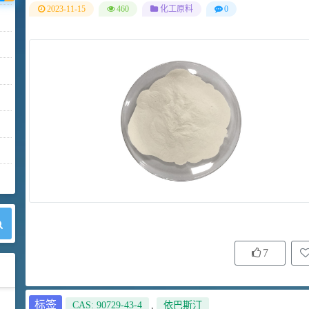
2023-11-15
460
化工原料
0
7
标签
CAS: 90729-43-4
,
依巴斯汀
42