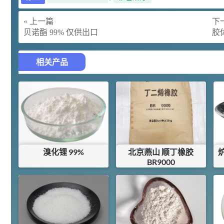
胍基乙酸 98%
1
¥
浏览量 - 10w+
« 上一篇
下一
贝诺酯 99% 仅供出口
胶
2021-05-25
饲料添加剂原料
253
乙酸橙花酯 99%
2
相关产品
¥
浏览量 - 5.51w
2021-06-17
化工原料
145
多效唑 90%
3
¥
浏览量 - 4.4w
溴化锂 99%
北京燕山 顺丁橡胶
炉
2021-07-07
植物生长调节剂
BR9000
暂无内容
¥
22.8
29
N-羟甲基丙烯酰胺 98% NMA
4
¥
库存：
0
KG
浏览量 - 1.98w
2021-06-22
化工原料