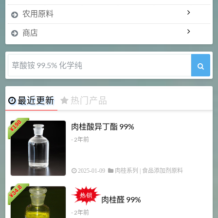
农用原料
商店
5-甲氧基吲哚 98%
最近更新
热门产品
198
肉桂酸异丁酯 99%
¥
- 2年前
2025-01-09
肉桂系列
|
食品添加剂原料
34.8
2
¥
肉桂醛 99%
- 2年前