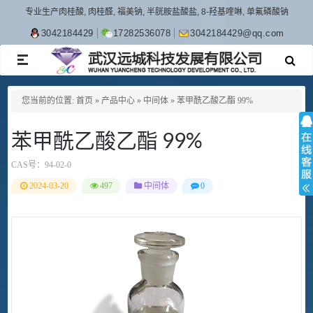
专业生产肉桂酸, 肉桂醛, 福美钠, 半胱胺盐酸盐, 8-羟基喹啉, 单氟磷酸钠
3042184429
17282536078
3042184429@qq.com
TOGGLE
NAVIGATION
您当前的位置:
首页
»
产品中心
»
中间体
»
苯甲酰乙酸乙酯 99%
苯甲酰乙酸乙酯 99%
CAS号：
94-02-0
2024-03-20
497
中间体
0