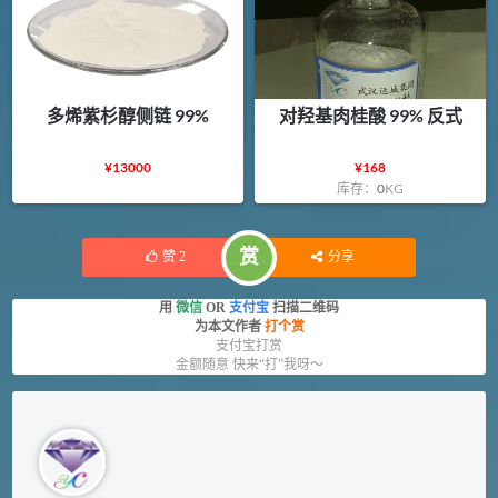
多烯紫杉醇侧链 99%
对羟基肉桂酸 99% 反式
¥
13000
¥
168
库存：
0
KG
赏
赞
2
分享
用
微信
OR
支付宝
扫描二维码
为本文作者
打个赏
支付宝打赏
金额随意 快来“打”我呀～