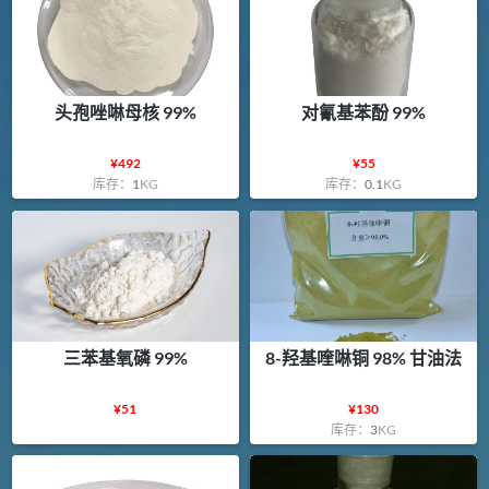
头孢唑啉母核 99%
对氰基苯酚 99%
¥
492
¥
55
库存：
1
KG
库存：
0.1
KG
三苯基氧磷 99%
8-羟基喹啉铜 98% 甘油法
¥
51
¥
130
库存：
3
KG