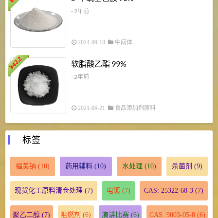
¥
- 2年前
2024-09-18
中间体
43.2
3
软脂酸乙酯 99%
¥
¥
- 2年前
2021-06-21
食品添加剂原料
标签
福美钠
(10)
药用辅料
(10)
水处理
(10)
杀菌剂
(9)
现货化工原料清仓处理
(7)
电镀
(7)
CAS: 25322-68-3
(7)
聚乙二醇
(7)
阻燃剂
(6)
演讲比赛
(6)
CAS: 9003-05-8
(6)