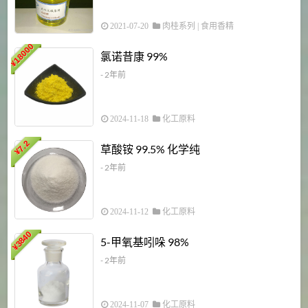
2021-07-20
肉桂系列
|
食用香精
18000
1
氯诺昔康 99%
¥
- 2年前
2024-11-18
化工原料
7.2
草酸铵 99.5% 化学纯
¥
- 2年前
2024-11-12
化工原料
3840
5-甲氧基吲哚 98%
¥
- 2年前
2024-11-07
化工原料