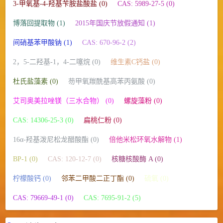
3-甲氧基-4-羟基苄胺盐酸盐 (0)
CAS: 5989-27-5 (0)
博落回提取物 (1)
2015年国庆节放假通知 (1)
间硝基苯甲酸钠 (1)
CAS: 670-96-2 (2)
2，5-二羟基-1，4-二噻烷 (0)
维生素C钙盐 (0)
杜氏盐藻素 (0)
芴甲氧羰酰基高苯丙氨酸 (0)
艾司奥美拉唑镁（三水合物） (0)
螺旋藻粉 (0)
CAS: 14306-25-3 (0)
扁桃仁粉 (0)
16α-羟基泼尼松龙醋酸酯 (0)
倍他米松环氧水解物 (1)
BP-1 (0)
CAS: 120-12-7 (0)
核糖核酸酶 A (0)
柠檬酸钙 (0)
邻苯二甲酸二正丁酯 (0)
硫氧 (0)
CAS: 79669-49-1 (0)
CAS: 7695-91-2 (5)