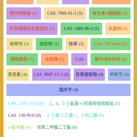
聚丙烯酰胺
(6)
CAS: 7695-91-2
(5)
维生素E醋酸酯
(5)
药用薄膜包衣预混剂
(5)
CAS: 1405-86-3
(5)
杀菌剂
(5)
除草剂
(5)
提取物
(5)
除草
(5)
CAS: 557-04-0
(5)
硬脂酸镁
(5)
水处理
(5)
2
(4)
紫外线吸收剂
(4)
茶皂素
(4)
CAS: 8047-15-2
(4)
甘草提取物
(4)
中秋节
(4)
国庆节
(4)
CAS: 2437-25-4 (0)
2，4，5-三氨基-6-羟基嘧啶硫酸盐 (2)
CAS: 130-95-0 (0)
2-丁基-2-乙基-1，3-丙二醇 (0)
a-硫辛酸 (0)
邻苯二甲酸二丁酯 (0)