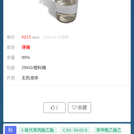
单价
¥
215
2024-04-02更新
¥
217
库存
详询
含量
99%
包装
25KG/塑料桶
外观
无色液体
2
收藏
标
3-氧代苯丙酸乙酯
,
CAS: 94-02-0
,
苯甲酰乙酸乙