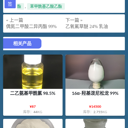
签
酯
,
苯甲酰基乙酸乙酯
« 上一篇
下一篇 »
偶氮二甲酸二异丙酯 99%
乙氧氟草醚 24% 乳油
相关产品
二乙氨基甲酰氯 98.5%
16α-羟基泼尼松龙 99%
¥
87
¥
14500
库存：
44
KG
库存：
2.755
KG