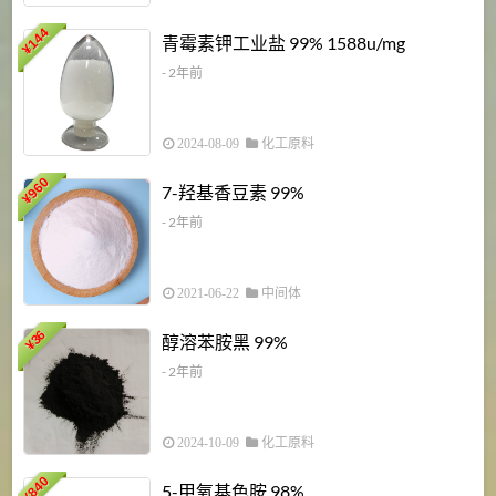
6
144
青霉素钾工业盐 99% 1588u/mg
¥
¥
- 2年前
2024-08-09
化工原料
960
7-羟基香豆素 99%
¥
- 2年前
2021-06-22
中间体
1
36
醇溶苯胺黑 99%
¥
¥
- 2年前
2024-10-09
化工原料
840
4
5-甲氧基色胺 98%