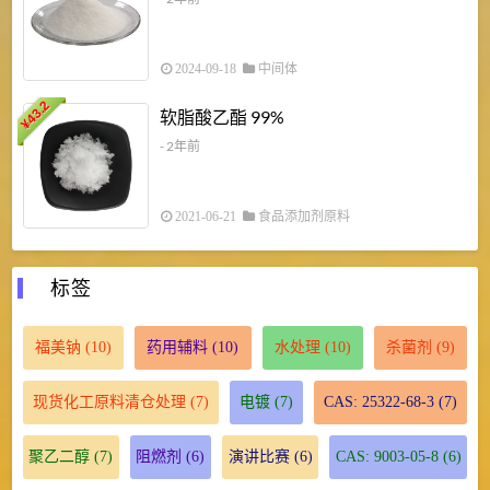
2024-09-18
中间体
43.2
3
软脂酸乙酯 99%
¥
¥
- 2年前
2021-06-21
食品添加剂原料
标签
福美钠
(10)
药用辅料
(10)
水处理
(10)
杀菌剂
(9)
现货化工原料清仓处理
(7)
电镀
(7)
CAS: 25322-68-3
(7)
聚乙二醇
(7)
阻燃剂
(6)
演讲比赛
(6)
CAS: 9003-05-8
(6)