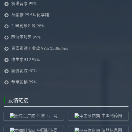
氯诺昔康 99%
草酸铵 99.5% 化学纯
5-甲氧基吲哚 98%
醇溶苯胺黑 99%
青霉素钾工业盐 99% 1588u/mg
维生素B12 99%
氯偏乳液 40%
苯甲酸钠 99%
友情链接
世界工厂网
中国制药网
中国制造网
仪器信息网