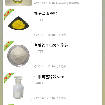
2021-07-20
肉桂系列
|
食用香精
18000
1
氯诺昔康 99%
¥
- 2年前
2024-11-18
化工原料
7.2
草酸铵 99.5% 化学纯
¥
- 2年前
2024-11-12
化工原料
3840
5-甲氧基吲哚 98%
¥
- 2年前
2024-11-07
化工原料