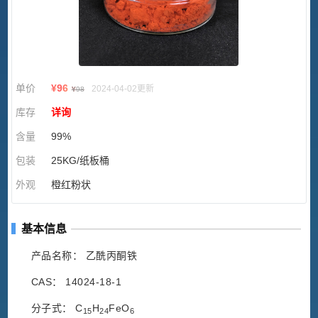
单价
¥
96
2024-04-02更新
¥
98
库存
详询
含量
99%
包装
25KG/纸板桶
外观
橙红粉状
基本信息
产品名称： 乙酰丙酮铁
CAS： 14024-18-1
分子式： C
H
FeO
15
24
6