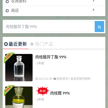
农用原料
商店
肉桂醛 99%
最近更新
热门产品
198
肉桂酸异丁酯 99%
¥
- 2年前
2025-01-09
肉桂系列
|
食品添加剂原料
34.8
2
¥
肉桂醛 99%
- 2年前