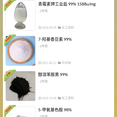
6
144
青霉素钾工业盐 99% 1588u/mg
¥
¥
- 2年前
2024-08-09
化工原料
960
7-羟基香豆素 99%
¥
- 2年前
2021-06-22
中间体
1
36
醇溶苯胺黑 99%
¥
¥
- 2年前
2024-10-09
化工原料
840
4
5-甲氧基色胺 98%
¥
- 2年前