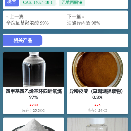
标签
CAS: 14024-18-1
,
乙酰丙酮铁
« 上一篇
下一篇 »
辛烷氧基羟氨酸 99%
油酸异丙酯 98%
相关产品
四甲基四乙烯基环四硅氧烷
异嗪皮啶（草珊瑚提取物）
97%
0.3%
¥
230
¥
75
库存：
25.3
KG
库存：
24
KG