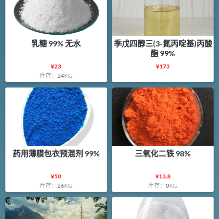
乳糖 99% 无水
季戊四醇三(3-氮丙啶基)丙酸
酯 99%
¥
23
¥
173
库存：
24
KG
药用薄膜包衣预混剂 99%
三氧化二铁 98%
¥
50
¥
13.8
库存：
26
KG
库存：
0
KG