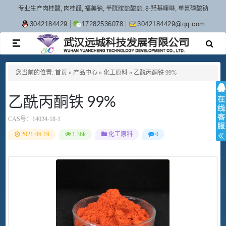
专业生产肉桂酸, 肉桂醛, 福美钠, 半胱胺盐酸盐, 8-羟基喹啉, 单氟磷酸钠
3042184429
17282536078
3042184429@qq.com
TOGGLE
NAVIGATION
您当前的位置:
首页
»
产品中心
»
化工原料
»
乙酰丙酮铁 99%
乙酰丙酮铁 99%
CAS号：
14024-18-1
2021-06-19
1.36k
化工原料
0