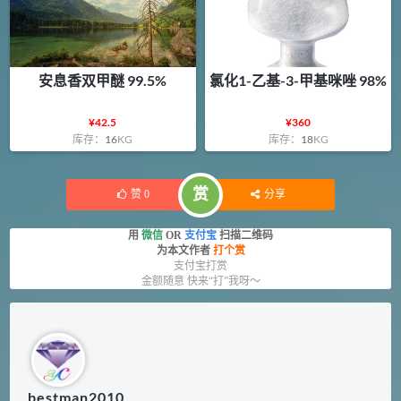
安息香双甲醚 99.5%
氯化1-乙基-3-甲基咪唑 98%
¥
42.5
¥
360
库存：
16
KG
库存：
18
KG
赏
赞
0
分享
用
微信
OR
支付宝
扫描二维码
为本文作者
打个赏
支付宝打赏
金额随意 快来“打”我呀～
bestman2010