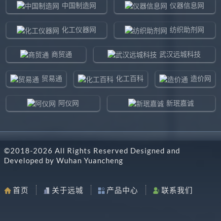
中国制造网
仪器信息网
化工仪器网
纺织助剂网
商贸通
武汉远城科技
贸易通
化工百科
造价网
阿仪网
新珉嘉诚
环球贸易网
960化工网
©2018-
2026
All Rights Reserved Designed and
东北制造网
药智通
Developed by
Wuhan Yuancheng
搜了网
八方资源网
首页
关于远城
产品中心
联系我们
马可波罗网
阿仪网远城科技