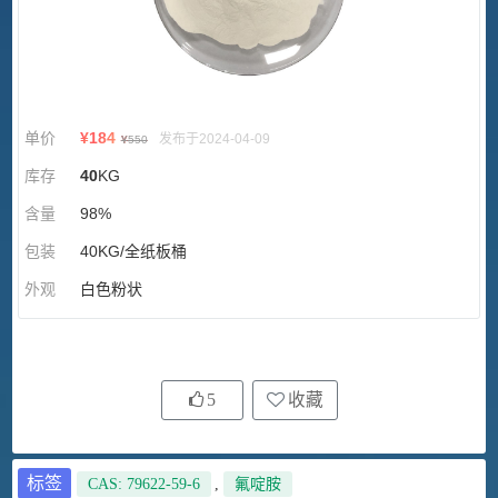
单价
¥
184
发布于2024-04-09
¥
550
库存
40
KG
含量
98%
包装
40KG/全纸板桶
外观
白色粉状
5
收藏
标签
CAS: 79622-59-6
,
氟啶胺