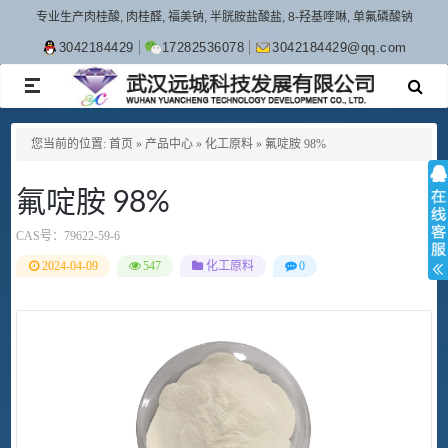
专业生产肉桂酸, 肉桂醛, 福美钠, 半胱胺盐酸盐, 8-羟基喹啉, 单氟磷酸钠
3042184429
17282536078
3042184429@qq.com
TOGGLE
NAVIGATION
您当前的位置:
首页
»
产品中心
»
化工原料
»
氟啶胺 98%
氟啶胺 98%
CAS号：
79622-59-6
2024-04-09
547
化工原料
0