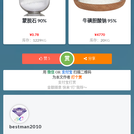
蒙脱石 90%
牛磺胆酸钠 95%
¥
0.78
¥
4770
库存：
1229
KG
库存：
20
KG
赏
赞
5
分享
用
微信
OR
支付宝
扫描二维码
为本文作者
打个赏
支付宝打赏
金额随意 快来“打”我呀～
bestman2010