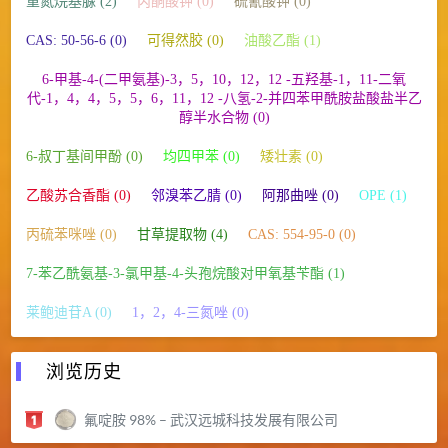
重氮烷基脲 (2)
丙酮酸钾 (0)
硫氰酸钾 (0)
CAS: 50-56-6 (0)
可得然胶 (0)
油酸乙酯 (1)
6-甲基-4-(二甲氨基)-3，5，10，12，12 -五羟基-1，11-二氧
代-1，4，4，5，5，6，11，12 -八氢-2-并四苯甲酰胺盐酸盐半乙
醇半水合物 (0)
6-叔丁基间甲酚 (0)
均四甲苯 (0)
矮壮素 (0)
乙酸苏合香酯 (0)
邻溴苯乙腈 (0)
阿那曲唑 (0)
OPE (1)
丙硫苯咪唑 (0)
甘草提取物 (4)
CAS: 554-95-0 (0)
7-苯乙酰氨基-3-氯甲基-4-头孢烷酸对甲氧基苄酯 (1)
莱鲍迪苷A (0)
1，2，4-三氮唑 (0)
浏览历史
氟啶胺 98% – 武汉远城科技发展有限公司