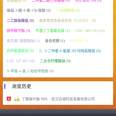
谷氨酸钠 (0)
二甲氨二硫代甲酸钠 (0)
光引发剂 184 (0)
雄甾-3-酮-4-烯-17β-羧酸 (0)
一水硫酸锰 (0)
二乙胺盐酸盐 (0)
畜类育苗免疫增加剂（CIA502） (0)
肼甲酸苄酯 (0)
苄基三丁基氯化铵 (1)
CAS: 1405-10-3 (0)
维生素C磷酸酯钠 (1)
金合欢醇 (1)
PEG400 (1)
四甲氧基硅烷 (0)
2，3-二甲基-6-氨基-2H-吲唑盐酸盐 (0)
CAS: 537-49-5 (0)
二水合柠檬酸钠 (0)
N-甲基-4-氯-2-吡啶甲酰胺 (0)
浏览历史
丁酸香叶酯 98% – 武汉远城科技发展有限公司