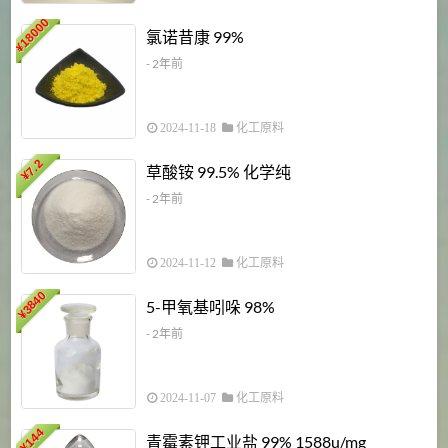
18000
1
氯诺昔康 99%
¥
- 2年前
2024-11-18
化工原料
7.2
草酸铵 99.5% 化学纯
¥
- 2年前
2024-11-12
化工原料
3840
5-甲氧基吲哚 98%
¥
- 2年前
2024-11-07
化工原料
6
144
青霉素钾工业盐 99% 1588u/mg
¥