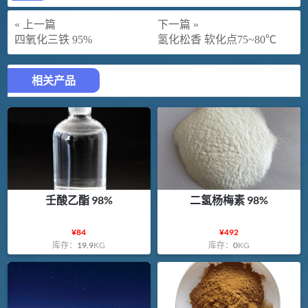
« 上一篇
下一篇 »
四氧化三铁 95%
氢化松香 软化点75~80℃
相关产品
壬酸乙酯 98%
二氢杨梅素 98%
¥
84
¥
492
库存：
19.9
KG
库存：
0
KG