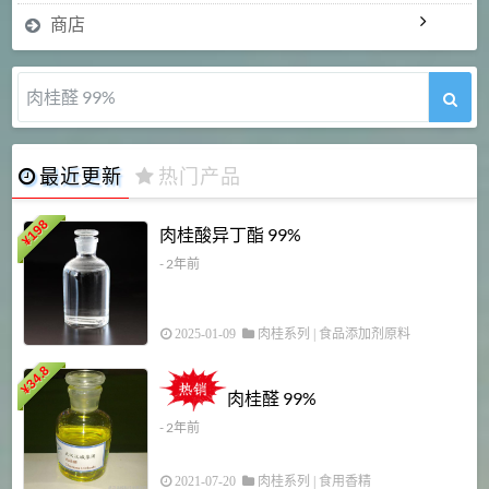
商店
肉桂醛 99%
最近更新
热门产品
198
肉桂酸异丁酯 99%
¥
- 2年前
2025-01-09
肉桂系列
|
食品添加剂原料
34.8
2
¥
肉桂醛 99%
- 2年前
2021-07-20
肉桂系列
|
食用香精