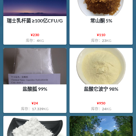
瑞士乳杆菌 ≥100亿CFU/G
常山酮 5%
¥
230
¥
110
库存：
4
KG
库存：
23
KG
盐酸胍 99%
盐酸它波宁 98%
¥
24
¥
950
库存：
17.339
KG
库存：
24
KG