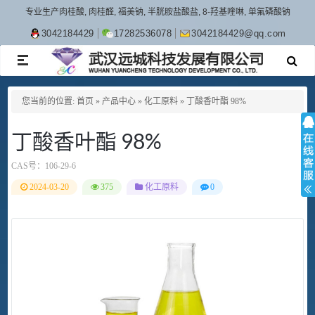
专业生产肉桂酸, 肉桂醛, 福美钠, 半胱胺盐酸盐, 8-羟基喹啉, 单氟磷酸钠
3042184429
17282536078
3042184429@qq.com
TOGGLE
NAVIGATION
您当前的位置:
首页
»
产品中心
»
化工原料
»
丁酸香叶酯 98%
丁酸香叶酯 98%
CAS号：
106-29-6
2024-03-20
375
化工原料
0