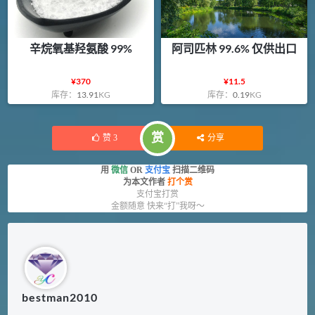
辛烷氧基羟氨酸 99%
阿司匹林 99.6% 仅供出口
¥
370
¥
11.5
库存：
13.91
KG
库存：
0.19
KG
赏
赞
3
分享
用
微信
OR
支付宝
扫描二维码
为本文作者
打个赏
支付宝打赏
金额随意 快来“打”我呀～
bestman2010