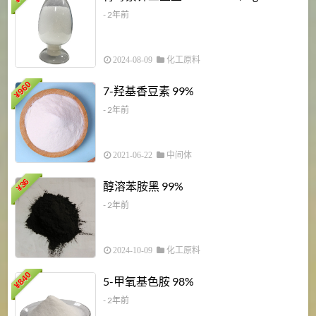
¥
- 2年前
2024-08-09
化工原料
960
7-羟基香豆素 99%
¥
- 2年前
2021-06-22
中间体
1
36
醇溶苯胺黑 99%
¥
¥
- 2年前
2024-10-09
化工原料
840
4
5-甲氧基色胺 98%
¥
- 2年前