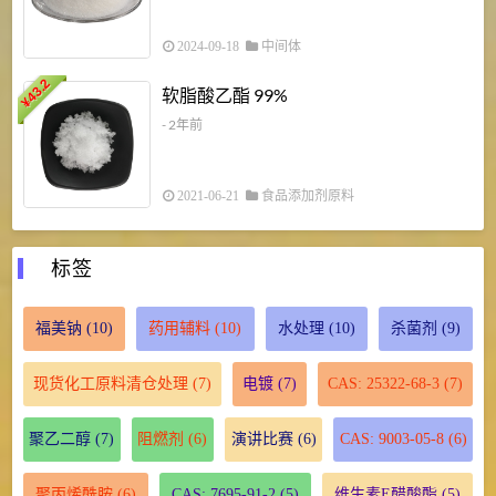
2024-09-18
中间体
43.2
3
软脂酸乙酯 99%
¥
¥
- 2年前
2021-06-21
食品添加剂原料
标签
福美钠
(10)
药用辅料
(10)
水处理
(10)
杀菌剂
(9)
现货化工原料清仓处理
(7)
电镀
(7)
CAS: 25322-68-3
(7)
聚乙二醇
(7)
阻燃剂
(6)
演讲比赛
(6)
CAS: 9003-05-8
(6)
聚丙烯酰胺
(6)
CAS: 7695-91-2
(5)
维生素E醋酸酯
(5)