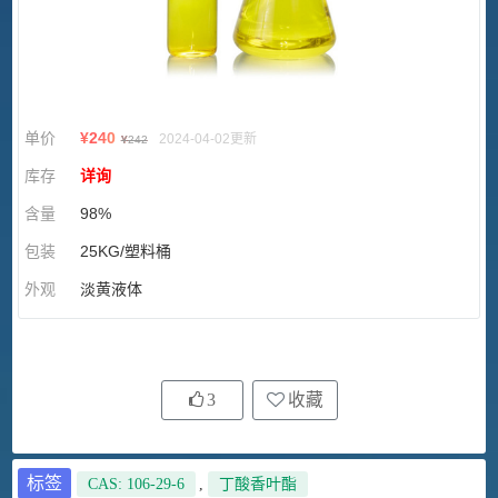
单价
¥
240
2024-04-02更新
¥
242
库存
详询
含量
98%
包装
25KG/塑料桶
外观
淡黄液体
3
收藏
标签
CAS: 106-29-6
,
丁酸香叶酯