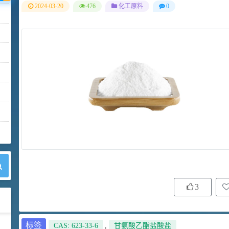
2024-03-20
476
化工原料
0
3
标签
CAS: 623-33-6
,
甘氨酸乙酯盐酸盐
42