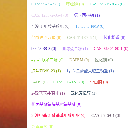
CAS: 99-76-3 (1)
噻唑磷 (0)
CAS: 84604-20-6 (0)
CAS: 125572-95-4 (0)
氨苄西林钠 (1)
4-溴-1-甲胺基蒽醌 (0)
1，3，5-PMP (0)
盐酸达巴万星 (0)
CAS: 114-07-8 (1)
歧化松香 (0)
90045-38-8 (0)
血球蛋白粉 (1)
CAS: 86401-80-1 (0
4，4′-联苯二酚 (0)
DATEM (0)
氢化镁 (0)
凉味剂WS-23 (1)
1，6-二磷酸果糖三钠盐 (1)
5-ABI (0)
CAS: 556-02-5 (0)
常山酮 (0)
2-巯基苯并噁唑 (1)
氧化芳樟醇 (1)
烯丙基聚氧烷基环氧基醚 (0)
2-溴甲基-3-硝基苯甲酸甲酯 (0)
CAS: 87-69-4 (0)
邻香草醛 (0)