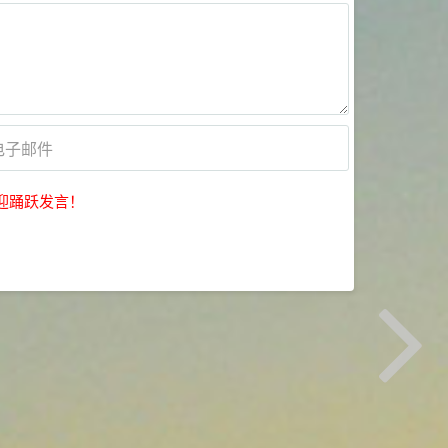
迎踊跃发言！