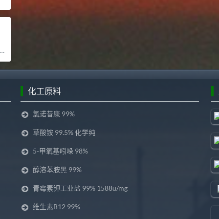
化工原料
氯诺昔康 99%
草酸铵 99.5% 化学纯
5-甲氧基吲哚 98%
醇溶苯胺黑 99%
青霉素钾工业盐 99% 1588u/mg
维生素B12 99%