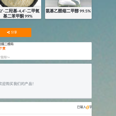
,2′-二羟基-4,4′-二甲氧
氨基乙醛缩二甲醇 99.5%
基二苯甲酮 99%
¥
1200
¥
415
库存：
1.434
KG
库存：
12
KG
分享
扫描二维码
个赏
赏
”我呀～
欢迎购买我们的产品！
0
已输入
字