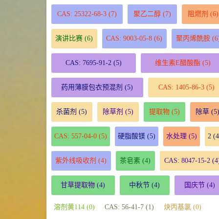
CAS: 25322-68-3
(7)
聚乙二醇
(7)
阻燃剂
(6)
演讲比赛
(6)
CAS: 9003-05-8
(6)
聚丙烯酰胺
(6
CAS: 7695-91-2
(5)
维生素E醋酸酯
(5)
药用薄膜包衣预混剂
(5)
CAS: 1405-86-3
(5)
杀菌剂
(5)
除草剂
(5)
提取物
(5)
除草
(5
CAS: 557-04-0
(5)
硬脂酸镁
(5)
水处理
(5)
2
(4
紫外线吸收剂
(4)
茶皂素
(4)
CAS: 8047-15-2
(4
甘草提取物
(4)
中秋节
(4)
国庆节
(4)
溶剂黄114 (0)
CAS: 56-41-7 (1)
炔丙基氯 (0)