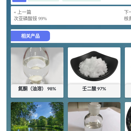
胍基乙酸 98%
1
¥
浏览量 - 10w+
« 上一篇
下一
次亚磷酸铵 99%
核
2021-05-25
饲料添加剂原料
253
乙酸橙花酯 99%
2
相关产品
¥
浏览量 - 5.51w
2021-06-17
化工原料
145
多效唑 90%
3
¥
浏览量 - 4.4w
氮酮（油溶） 98%
壬二酸 97%
2021-07-07
植物生长调节剂
¥
95
¥
242
29
N-羟甲基丙烯酰胺 98% NMA
4
¥
库存：
91.495
KG
浏览量 - 1.98w
2021-06-22
化工原料