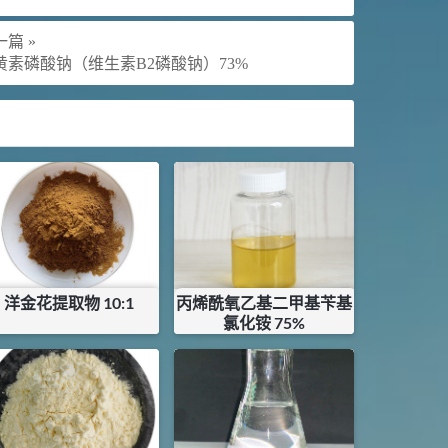
篇 »
黄素磷酸钠（维生素B2磷酸钠）73%
洋金花提取物 10:1
丙烯酰氧乙基二甲基苄基
氯化铵 75%
¥
25
¥
40
库存：
25
KG
库存：
0.3
KG