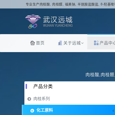
专业生产肉桂酸, 肉桂醛, 福美钠, 半胱胺盐酸盐, 8-羟基喹
首页
关于远城
产品中
肉桂酸,肉桂醛
产品分类
肉桂系列
化工原料