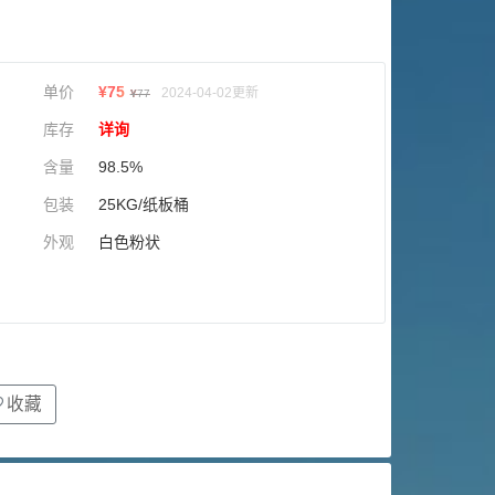
单价
¥
75
2024-04-02更新
¥
77
库存
详询
含量
98.5%
包装
25KG/纸板桶
外观
白色粉状
收藏