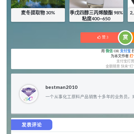
92
对甲氧基苯甲醛（茴香醛）
5
¥
麦冬提取物 30%
季戊四醇三丙烯酸酯 98%
2
99.5%
粘度400~650
浏览量 - 1.89w
¥
25
¥
59
库存：
3
KG
2021-06-19
化工原料
赏
赞
3
69.6
S-羧甲基-L-半胱氨酸(羧甲司坦)
6
¥
用
微信
OR
支付宝
98.5%
为本文作者
打
浏览量 - 1.72w
支付宝打
金额随意 快来“打
2021-05-30
化工原料
27
抗氧剂BHT 99.5%
7
¥
bestman2010
浏览量 - 1.64w
一个从事化工原料产品销售十多年的业务员，
2021-05-25
食品添加剂原料
11.25
D-异抗坏血酸钠 98%
8
¥
发表评论
浏览量 - 1.55w