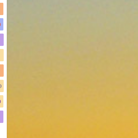
)
)
)
)