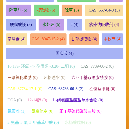
除草剂
(5)
提取物
(5)
除草
(5)
CAS: 557-04-0
(5)
硬脂酸镁
(5)
水处理
(5)
2
(4)
紫外线吸收剂
(4)
茶皂素
(4)
CAS: 8047-15-2
(4)
甘草提取物
(4)
中秋节
(4)
国庆节
(4)
16.17a- 环氧 -4- 孕甾烯 -3.20- 二酮 (0)
CAS: 7789-06-2 (0)
三聚氯化磷腈 (0)
环格蓬酯 (0)
六亚甲基双硬脂酰胺 (0)
CAS: 37784-17-1 (0)
CAS: 68786-66-3 (2)
乙位萘甲醚 (0)
DOA (0)
12-14醇 (0)
L-组氨酸盐酸盐单水合物 (0)
氟康唑 (1)
氯雷他定 (0)
正丁基硫代磷酸三胺 (0)
2-氨基-5-氯-3-甲基苯甲酸 (0)
水杨酸戊酯 (0)