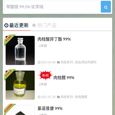
5-甲氧基吲哚 98%
最近更新
热门产品
198
肉桂酸异丁酯 99%
¥
- 2年前
2025-01-09
肉桂系列
|
食品添加剂原料
34.8
2
¥
肉桂醛 99%
- 2年前
2021-07-20
肉桂系列
|
食用香精
18000
1
氯诺昔康 99%
¥