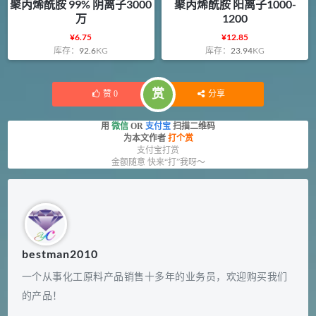
聚丙烯酰胺 99% 阴离子3000
聚丙烯酰胺 阳离子1000-
万
1200
¥
6.75
¥
12.85
库存：
92.6
KG
库存：
23.94
KG
赏
赞
0
分享
用
微信
OR
支付宝
扫描二维码
为本文作者
打个赏
支付宝打赏
金额随意 快来“打”我呀～
bestman2010
一个从事化工原料产品销售十多年的业务员，欢迎购买我们
的产品！