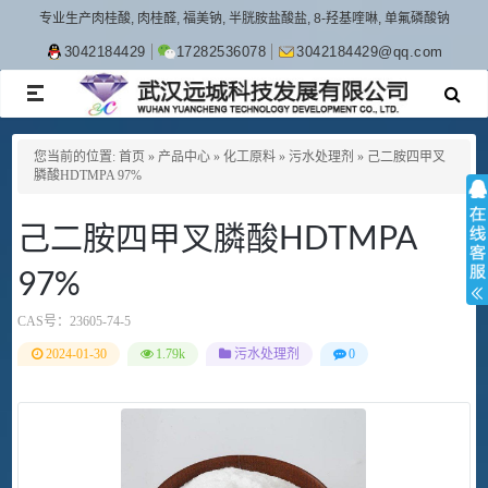
专业生产肉桂酸, 肉桂醛, 福美钠, 半胱胺盐酸盐, 8-羟基喹啉, 单氟磷酸钠
3042184429
17282536078
3042184429@qq.com
TOGGLE
NAVIGATION
您当前的位置:
首页
»
产品中心
»
化工原料
»
污水处理剂
»
己二胺四甲叉
膦酸HDTMPA 97%
己二胺四甲叉膦酸HDTMPA
97%
CAS号：
23605-74-5
2024-01-30
1.79k
污水处理剂
0