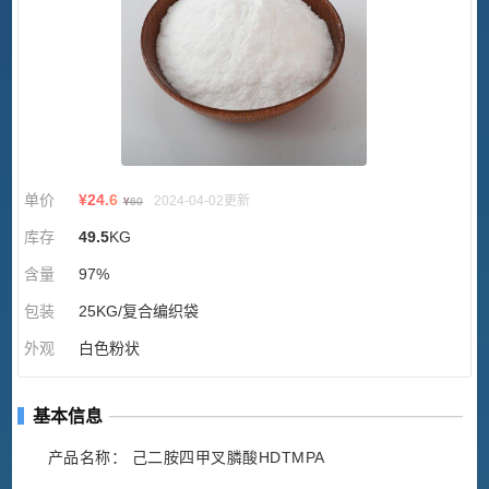
单价
¥
24.6
2024-04-02更新
¥
60
库存
49.5
KG
含量
97%
包装
25KG/复合编织袋
外观
白色粉状
基本信息
产品名称： 己二胺四甲叉膦酸HDTMPA