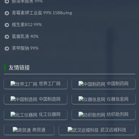
醇溶苯胺黑 99%
青霉素钾工业盐 99% 1588u/mg
维生素B12 99%
氯偏乳液 40%
苯甲酸钠 99%
友情链接
世界工厂网
中国制药网
中国制造网
仪器信息网
化工仪器网
纺织助剂网
商贸通
武汉远城科技