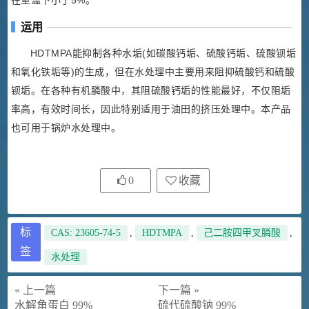
在室温下小于5%。
运用
HDTMPA能抑制各种水垢(如碳酸钙垢、硫酸钙垢、硫酸钡垢
和氧化铁垢等)的生成，但在水处理中主要用来阻抑硫酸钙和硫酸
钡垢。在各种有机膦酸中，其阻硫酸钙垢的性能最好，不仅阻垢
率高，有效时间长，因此特别适用于油田的挤压处理中。本产品
也可用于锅炉水处理中。
0
收藏
标
CAS: 23605-74-5
,
HDTMPA
,
己二胺四甲叉膦酸
,
签
水处理
« 上一篇
下一篇 »
水解角蛋白 99%
硫代硫酸钠 99%