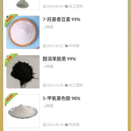
2024-08-09
化工原料
960
7-羟基香豆素 99%
¥
- 2年前
2021-06-22
中间体
1
36
醇溶苯胺黑 99%
¥
¥
- 2年前
2024-10-09
化工原料
840
4
5-甲氧基色胺 98%
¥
- 2年前
2024-09-18
中间体