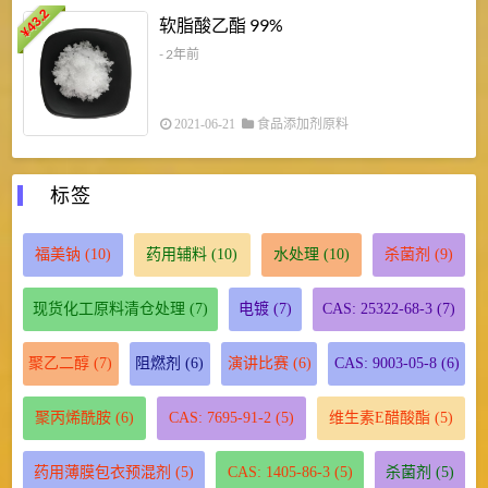
43.2
3
软脂酸乙酯 99%
¥
¥
- 2年前
2021-06-21
食品添加剂原料
标签
福美钠
(10)
药用辅料
(10)
水处理
(10)
杀菌剂
(9)
现货化工原料清仓处理
(7)
电镀
(7)
CAS: 25322-68-3
(7)
聚乙二醇
(7)
阻燃剂
(6)
演讲比赛
(6)
CAS: 9003-05-8
(6)
聚丙烯酰胺
(6)
CAS: 7695-91-2
(5)
维生素E醋酸酯
(5)
药用薄膜包衣预混剂
(5)
CAS: 1405-86-3
(5)
杀菌剂
(5)