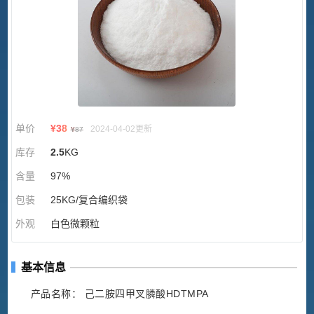
单价
¥
38
2024-04-02更新
¥
87
库存
2.5
KG
含量
97%
包装
25KG/复合编织袋
外观
白色微颗粒
基本信息
产品名称： 己二胺四甲叉膦酸HDTMPA