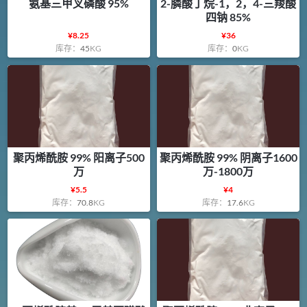
氨基三甲叉磷酸 95%
2-膦酸丁烷-1，2，4-三羧酸
四钠 85%
¥
8.25
¥
36
库存：
45
KG
库存：
0
KG
聚丙烯酰胺 99% 阳离子500
聚丙烯酰胺 99% 阴离子1600
万
万-1800万
¥
5.5
¥
4
库存：
70.8
KG
库存：
17.6
KG