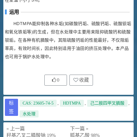
在室温下小于5%。
运用
HDTMPA能抑制各种水垢(如碳酸钙垢、硫酸钙垢、硫酸钡垢
和氧化铁垢等)的生成，但在水处理中主要用来阻抑硫酸钙和硫酸
钡垢。在各种有机膦酸中，其阻硫酸钙垢的性能最好，不仅阻垢
率高，有效时间长，因此特别适用于油田的挤压处理中。本产品
也可用于锅炉水处理中。
0
收藏
标
CAS: 23605-74-5
,
HDTMPA
,
己二胺四甲叉膦酸
,
签
水处理
« 上一篇
下一篇 »
羟基乙叉二膦酸钠 19%
胍基乙酸 98%