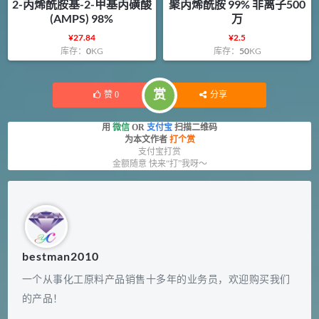
2-丙烯酰胺基-2-甲基丙磺酸
聚丙烯酰胺 99% 非离子500
(AMPS) 98%
万
¥
27.84
¥
2.5
库存：
0
KG
库存：
50
KG
赏
赞
0
分享
用
微信
OR
支付宝
扫描二维码
为本文作者
打个赏
支付宝打赏
金额随意 快来“打”我呀～
bestman2010
一个从事化工原料产品销售十多年的业务员，欢迎购买我们
的产品！