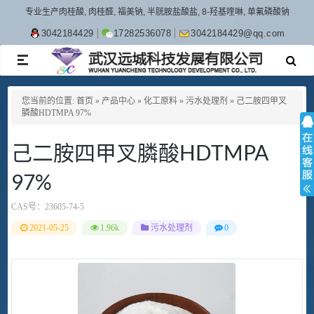
专业生产肉桂酸, 肉桂醛, 福美钠, 半胱胺盐酸盐, 8-羟基喹啉, 单氟磷酸钠
3042184429
17282536078
3042184429@qq.com
TOGGLE
NAVIGATION
您当前的位置:
首页
»
产品中心
»
化工原料
»
污水处理剂
»
己二胺四甲叉
膦酸HDTMPA 97%
己二胺四甲叉膦酸HDTMPA
97%
CAS号：
23605-74-5
2021-05-25
1.96k
污水处理剂
0