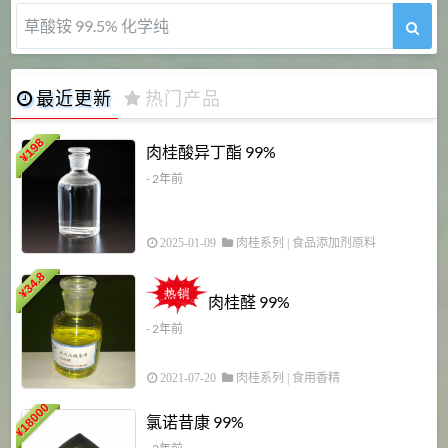
草酸铵 99.5% 化学纯
最近更新
热门产品
198
肉桂酸异丁酯 99%
¥
- 2年前
2025-01-09
肉桂系列
|
食品添加剂原料
34.8
2
¥
肉桂醛 99%
- 2年前
2021-07-20
肉桂系列
|
食用香精
18000
1
氯诺昔康 99%
¥