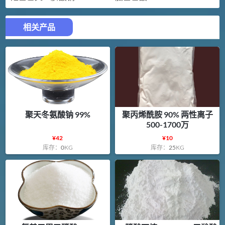
相关产品
聚天冬氨酸钠 99%
聚丙烯酰胺 90% 两性离子
500-1700万
¥
42
¥
10
库存：
0
KG
库存：
25
KG