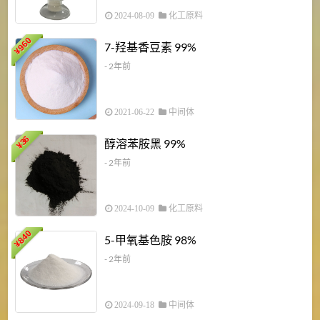
2024-08-09
化工原料
960
7-羟基香豆素 99%
¥
- 2年前
2021-06-22
中间体
1
36
醇溶苯胺黑 99%
¥
¥
- 2年前
2024-10-09
化工原料
840
4
5-甲氧基色胺 98%
¥
- 2年前
2024-09-18
中间体