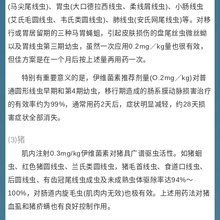
(马尖尾线虫)、胃虫(大口德拉西线虫、柔线屑线虫)、小肠线虫
(艾氏毛圆线虫、韦氏类圆线虫)、肺线虫(安氏网尾线虫)等。对移
行或胃居留期的三种马胃蝇蛆，引起皮肤损伤的盘尾丝虫微丝蚴
以及胃线虫第三期幼虫，虽然一次应用0.2mg／kg量也很有效，
但佳方案是在一个月后按上述量再用药一次。
特别有重要意义的是，伊维菌素推荐剂量(O.2mg／kg)对普
通圆形线虫早期和第4期幼虫，移行期造成的肠系膜动脉损害治疗
的有效率约为99%，通常用药2天后，症状明显减轻，约28天损
害症状全部消失。
(3)猪
肌内注射0.3mg/kg伊维菌素对猪具广谱驱虫活性。如猪蛔
虫、红色猪圆线虫、兰氏类圆线虫，猪毛首线虫、食道口线虫、
后圆线虫、有齿冠尾线虫成虫及未成熟虫体驱除率达94%～
100%，对肠道内旋毛虫(肌肉内无效)也极有效。上述用药法对猪
血虱和猪疥螨也有良好控制作用。