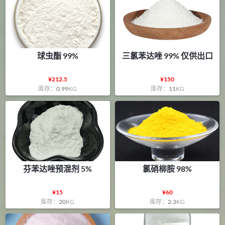
球虫酯 99%
三氯苯达唑 99% 仅供出口
¥
212.5
¥
150
库存：
0.99
KG
库存：
11
KG
芬苯达唑预混剂 5%
氯硝柳胺 98%
¥
15
¥
60
库存：
20
KG
库存：
2.3
KG