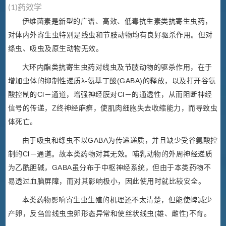
(1)药效学
伊维菌素是新型的广谱、高效、低毒抗生素类抗寄生虫药，
对体内外寄生虫特别是线虫和节肢动物均有良好驱杀作用。但对
绦虫、吸虫及原生动物无效。
大环内酯类抗寄生虫药对线虫及节肢动物的驱杀作用，在于
增加虫体的抑制性递质λ-氨基丁酸(GABA)的释放，以及打开谷氨
酸控制的Cl－通道，增强神经膜对Cl－的通透性，从而阻断神经
信号的传递，Z终神经麻痹，使肌肉细胞失去收缩能力，而导致虫
体死亡。
由于吸虫和绦虫不以GABA为传递递质，并且缺少受谷氨酸控
制的Cl－通道。故本类药物对其无效。哺乳动物的外周神经递质
为乙酰胆碱，GABA虽分布于中枢神经系统，但由于本类药物不
易透过血脑屏障，而对其影响极小，因此使用时就比较安全。
本类药物影响寄生虫生殖的机理还不太清楚，但能使蜱减少
产卵，反刍兽线虫虫卵形态异常和使丝状线虫(雄、雌性)不育。