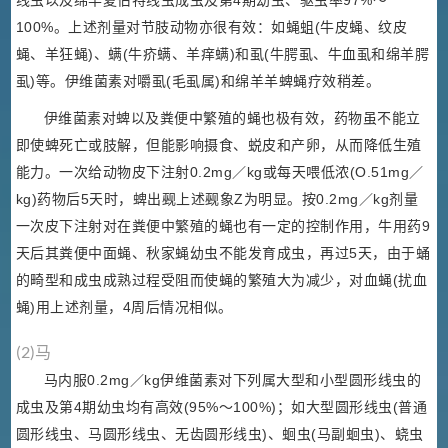
线虫以及绵羊夏伯特线虫成虫及第4期幼虫、驱虫率97%～
100%。上述剂量对节肢动物亦很有效：如蝇蛆(牛皮蝇、纹皮
蝇、羊狂蝇)、螨(牛疥螨、羊痒螨)和虱(牛腭虱、牛血虱和绵羊腭
虱)等。伊维菌素对嚼虱(毛虱属)和绵羊羊蜱蝇疗效稍差。
伊维菌素对蜱以及粪便中繁殖的蝇也极有效，药物虽不能立
即使蜱死亡或肢解，但能影响摄食、蜕皮和产卵，从而降低生殖
能力。一次给动物皮下注射0.2mg／kg或每天喂低浓(O.51mg／
kg)药物后5天时，蜱出觋上述觋象Z为明显。按0.2mg／kg剂量
一次皮下注射对在粪便中繁殖的蝇也有一定的控制作用，牛用药9
天后其粪便中面蝇、秋家蝇幼虫不能发育成虫，再过5天，由于蛹
的畸型和成虫成熟过程受阻而使蝇的繁殖大为减少，对血蝇(扰血
蝇)用上述剂量，4周后情况相似。
(2)马
马内服0.2mg／kg伊维菌素对下列属大型和小型圆形线虫的
成虫及第4期幼虫均有高效(95%～100%)；如大型圆形线虫(普通
圆形线虫、马圆形线虫、无齿圆形线虫)、蛔虫(马副蛔虫)、蛲虫