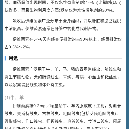
服，血药峰值出现时间，不仅水性微胞制剂(4～5h)比糊剂(15h)
快得多，而且生物利用度亦高(糊剂仅为水性微胞剂的20%)。
吸收后伊维菌素广泛分布于全身组织，并以肝脏和脂肪组织
中浓度高。伊维菌素通常在肝脏中氧化成代谢产物。
伊维菌素在5～6天内经粪便排泄的占90%以上，经尿排泄仅
占0.5%～2%。
用途
伊维菌素广泛用于牛、羊、马、猪的胃肠道线虫、肺线虫和
寄生节肢动物，犬的肠道线虫、耳螨、疥螨、心丝虫和微丝蚴，
以及家禽胃肠线虫和体外寄生虫。
(1)牛、羊
伊维菌素按0.2mg／kg量给牛、羊内服或皮下注射，对血矛
线虫、奥斯特线虫、古柏线虫、毛圆线虫(包括艾氏毛圆线虫)、
圆形线虫、仰口线虫、细颈线虫、毛首线虫、食道口线虫、网尾