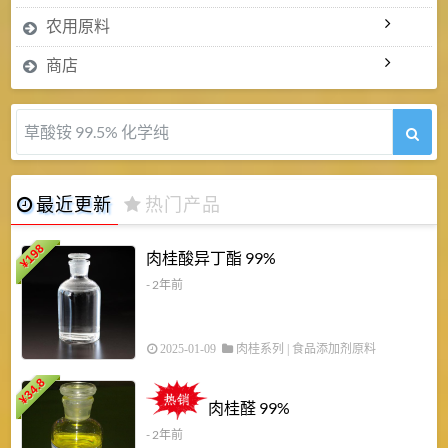
农用原料
商店
草酸铵 99.5% 化学纯
最近更新
热门产品
198
肉桂酸异丁酯 99%
¥
- 2年前
2025-01-09
肉桂系列
|
食品添加剂原料
34.8
2
¥
肉桂醛 99%
- 2年前