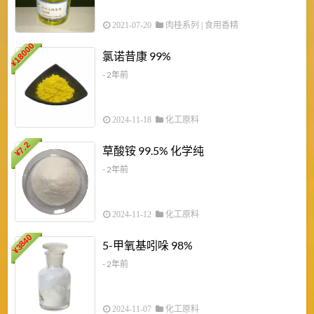
2021-07-20
肉桂系列
|
食用香精
18000
1
氯诺昔康 99%
¥
- 2年前
2024-11-18
化工原料
7.2
草酸铵 99.5% 化学纯
¥
- 2年前
2024-11-12
化工原料
3840
5-甲氧基吲哚 98%
¥
- 2年前
2024-11-07
化工原料