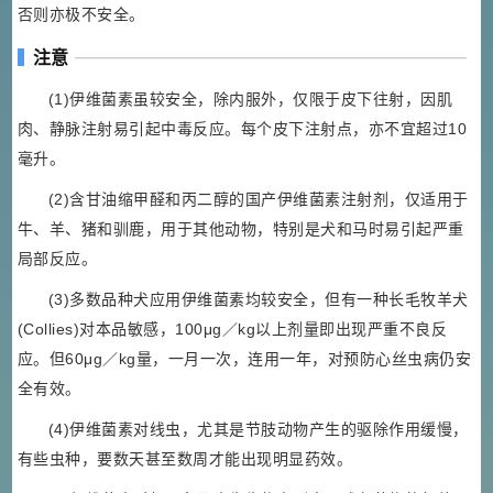
否则亦极不安全。
注意
(1)伊维菌素虽较安全，除内服外，仅限于皮下往射，因肌
肉、静脉注射易引起中毒反应。每个皮下注射点，亦不宜超过10
毫升。
(2)含甘油缩甲醛和丙二醇的国产伊维菌素注射剂，仅适用于
牛、羊、猪和驯鹿，用于其他动物，特别是犬和马时易引起严重
局部反应。
(3)多数品种犬应用伊维菌素均较安全，但有一种长毛牧羊犬
(Collies)对本品敏感，100μg／kg以上剂量即出现严重不良反
应。但60μg／kg量，一月一次，连用一年，对预防心丝虫病仍安
全有效。
(4)伊维菌素对线虫，尤其是节肢动物产生的驱除作用缓慢，
有些虫种，要数天甚至数周才能出现明显药效。