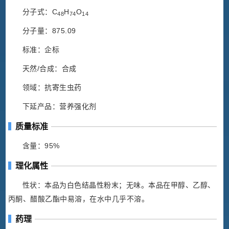
分子式：C
H
O
48
74
14
分子量：875.09
标准：企标
天然/合成：合成
领域：抗寄生虫药
下延产品：营养强化剂
质量标准
含量：95%
理化属性
性状：本品为白色结晶性粉末；无味。本品在甲醇、乙醇、
丙酮、醋酸乙酯中易溶，在水中几乎不溶。
药理