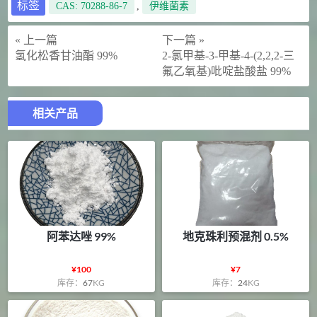
标签
CAS: 70288-86-7
,
伊维菌素
« 上一篇
下一篇 »
氢化松香甘油酯 99%
2-氯甲基-3-甲基-4-(2,2,2-三
氟乙氧基)吡啶盐酸盐 99%
相关产品
阿苯达唑 99%
地克珠利预混剂 0.5%
¥
100
¥
7
库存：
67
KG
库存：
24
KG