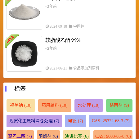
- 2年前
2024-09-18
中间体
43.2
3
软脂酸乙酯 99%
¥
¥
- 2年前
2021-06-21
食品添加剂原料
标签
福美钠
(10)
药用辅料
(10)
水处理
(10)
杀菌剂
(9)
现货化工原料清仓处理
(7)
电镀
(7)
CAS: 25322-68-3
(7)
聚乙二醇
(7)
阻燃剂
(6)
演讲比赛
(6)
CAS: 9003-05-8
(6)