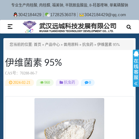
专业生产肉桂酸, 肉桂醛, 福美钠, 半胱胺盐酸盐, 8-羟基喹啉, 单氟磷酸钠
3042184429
17282536078
3042184429@qq.com
TOGGLE
NAVIGATION
您当前的位置:
首页
»
产品中心
»
兽用原料
»
抗虫药
»
伊维菌素 95%
伊维菌素 95%
CAS号：
70288-86-7
2024-02-21
960
抗虫药
0