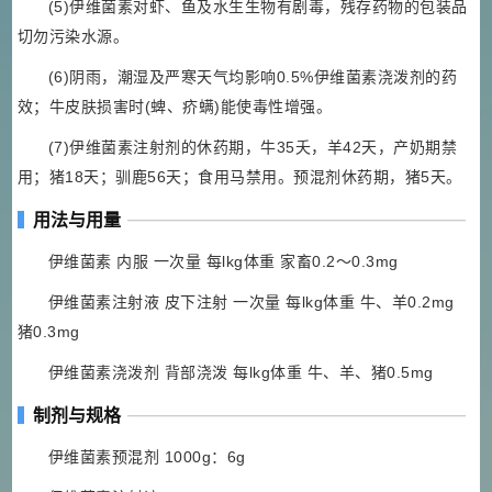
(5)伊维菌素对虾、鱼及水生生物有剧毒，残存药物的包装品
切勿污染水源。
(6)阴雨，潮湿及严寒天气均影响0.5%伊维菌素浇泼剂的药
效；牛皮肤损害时(蜱、疥螨)能使毒性增强。
(7)伊维菌素注射剂的休药期，牛35夭，羊42天，产奶期禁
用；猪18天；驯鹿56天；食用马禁用。预混剂休药期，猪5天。
用法与用量
伊维菌素 内服 一次量 每lkg体重 家畜0.2～0.3mg
伊维菌素注射液 皮下注射 一次量 每lkg体重 牛、羊0.2mg
猪0.3mg
伊维菌素浇泼剂 背部浇泼 每lkg体重 牛、羊、猪0.5mg
制剂与规格
伊维菌素预混剂 1000g：6g