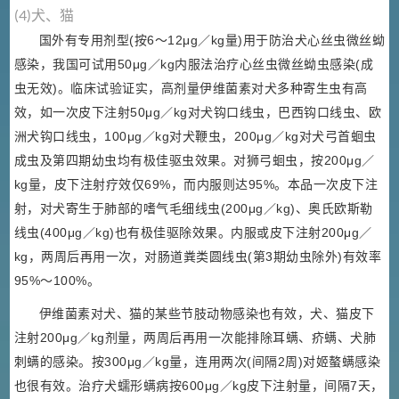
(4)犬、猫
国外有专用剂型(按6～12μg／kg量)用于防治犬心丝虫微丝蚴
感染，我国可试用50μg／kg内服法治疗心丝虫微丝蚴虫感染(成
虫无效)。临床试验证实，高剂量伊维菌素对犬多种寄生虫有高
效，如一次皮下注射50μg／kg对犬钩口线虫，巴西钩口线虫、欧
洲犬钩口线虫，100μg／kg对犬鞭虫，200μg／kg对犬弓首蛔虫
成虫及第四期幼虫均有极佳驱虫效果。对狮弓蛔虫，按200μg／
kg量，皮下注射疗效仅69%，而内服则达95%。本品一次皮下注
射，对犬寄生于肺部的嗜气毛细线虫(200μg／kg)、奥氏欧斯勒
线虫(400μg／kg)也有极佳驱除效果。内服或皮下注射200μg／
kg，两周后再用一次，对肠道粪类圆线虫(第3期幼虫除外)有效率
95%～100%。
伊维菌素对犬、猫的某些节肢动物感染也有效，犬、猫皮下
注射200μg／kg剂量，两周后再用一次能排除耳螨、疥螨、犬肺
刺螨的感染。按300μg／kg量，连用两次(间隔2周)对姬螯螨感染
也很有效。治疗犬蠕形螨病按600μg／kg皮下注射量，间隔7天，