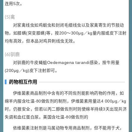
连用5次。
(5)禽
对家禽线虫如鸡蛔虫和封闭毛细线虫以及家禽寄生的节肢动
物，如膝螨(突变膝螨)等，按200～300μg／kg量内服或皮下注射
均有高效，但本品对鸡异刺线虫无效。
(6)驯鹿
对驯鹿的牛皮蝇蛆Oedemagena tarandi感染，按牛用量
(200μg／kg)皮下注射即可。
药物相互作用
伊维菌素商品制剂中含有的不同佐剂能影响药物的作用，如
绵羊内服含吐温-80做佐剂的制剂，伊维菌素用量达4 000μg／kg
时，仍狠安全，但若以丙二醇做佐剂时则使绵羊持续3天出现共济
失调和血红蛋白尿。美国含吐温-80做佐剂的
依维菌素注射剂是马属动物专用商品制剂，但不能用于犬，