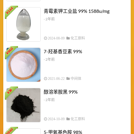
6
144
青霉素钾工业盐 99% 1588u/mg
¥
¥
- 2年前
2024-08-09
化工原料
960
7-羟基香豆素 99%
¥
- 2年前
2021-06-22
中间体
1
36
醇溶苯胺黑 99%
¥
¥
- 2年前
2024-10-09
化工原料
840
4
5-甲氧基色胺 98%
¥