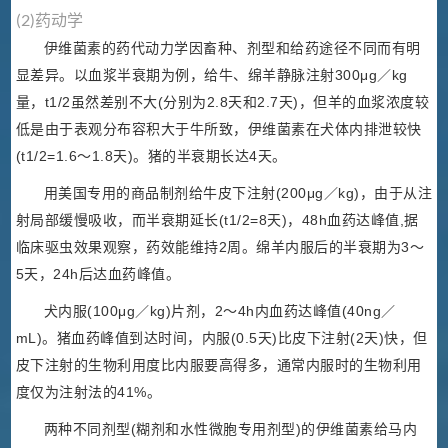
(2)药动学
伊维菌素的药代动力学因畜种、剂型和给药途径不同而有明
显差异。以血浆半衰期为例，给牛、绵羊静脉注射300μg／kg
量，t1/2虽然差别不大(分别为2.8天和2.7天)，但羊的血浆浓度较
低是由于表观分布容积大于牛所致，伊维菌素在犬体内排泄较快
(t1/2=1.6～1.8天)。猪的半衰期长达4天。
用美国专用的商品制剂给牛皮下注射(200μg／kg)，由于从注
射局部缓慢吸收，而半衰期延长(t1/2=8天)，48h血药达峰值,据
临床驱虫效果观察，药效能维持2周。绵羊内服后的半衰期为3～
5天，24h后达血药峰值。
犬内服(100μg／kg)片剂，2～4h内血药达峰值(40ng／
mL)。猪血药峰值到达时间，内服(0.5天)比皮下注射(2天)快，但
皮下注射的生物利用度比内服要高得多，通常内服时的生物利用
度仅为注射法的41%。
两种不同剂型(糊剂和水性微胞专用剂型)的伊维菌素给马内