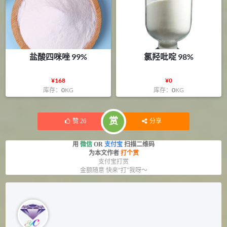
盐酸四咪唑 99%
氯羟吡啶 98%
¥
168
¥
0
库存：
0
KG
库存：
0
KG
赏
赞
26
分享
用
微信
OR
支付宝
扫描二维码
为本文作者
打个赏
支付宝打赏
金额随意 快来“打”我呀～