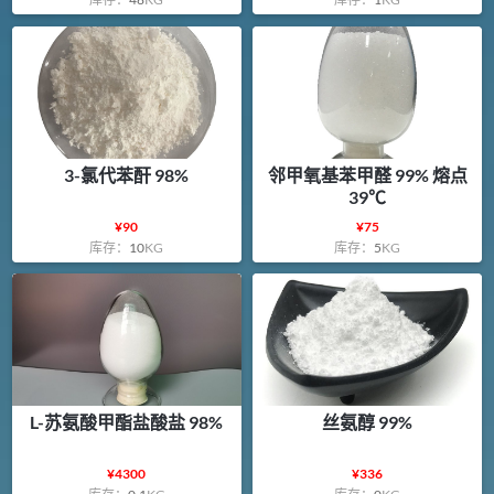
3-氯代苯酐 98%
邻甲氧基苯甲醛 99% 熔点
39℃
¥
90
¥
75
库存：
10
KG
库存：
5
KG
L-苏氨酸甲酯盐酸盐 98%
丝氨醇 99%
¥
4300
¥
336