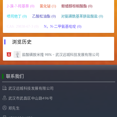
2-溴-7-羟基萘 (0)
氯化铋 (1)
鲸蜡醇棕榈酸酯 (0)
喷司他丁 (0)
乙酸松油酯 (0)
对氨磺酰基苯肼盐酸盐 (0)
CAS: 29838-67-3 (0)
N，N-二甲氨基吡啶 (0)
浏览历史
盐酸磺胺米隆 98% – 武汉远城科技发展有限公司
联系我们
武汉远城科技发展有限公司
武汉市武昌区中山路496号
郑先生