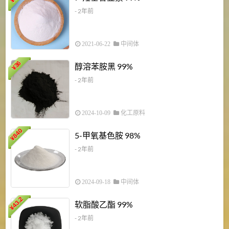
¥
- 2年前
2021-06-22
中间体
1
36
醇溶苯胺黑 99%
¥
¥
- 2年前
2024-10-09
化工原料
840
4
5-甲氧基色胺 98%
¥
- 2年前
2024-09-18
中间体
43.2
3
软脂酸乙酯 99%
¥
¥
- 2年前