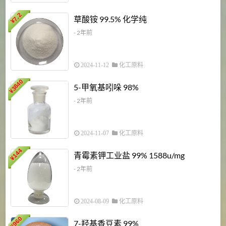
7.2
草酸铵 99.5% 化学纯
¥
- 2年前
2024-11-12
化工原料
3840
5-甲氧基吲哚 98%
¥
- 2年前
2024-11-07
化工原料
6
144
青霉素钾工业盐 99% 1588u/mg
¥
¥
- 2年前
2024-08-09
化工原料
960
7-羟基香豆素 99%