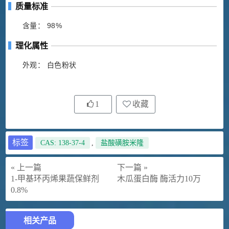
质量标准
含量： 98%
理化属性
外观： 白色粉状
1
收藏
标签
CAS: 138-37-4
,
盐酸磺胺米隆
« 上一篇
下一篇 »
1-甲基环丙烯果蔬保鲜剂
木瓜蛋白酶 酶活力10万
0.8%
相关产品