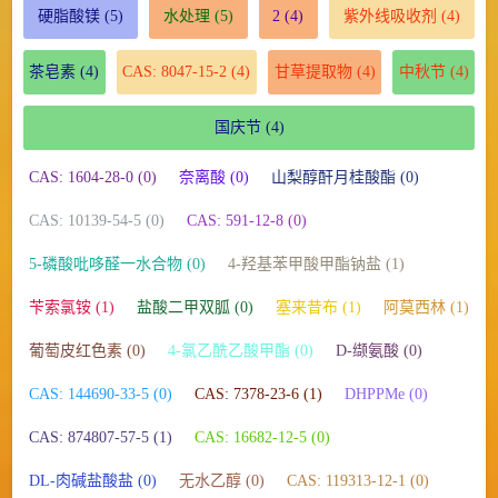
硬脂酸镁
(5)
水处理
(5)
2
(4)
紫外线吸收剂
(4)
茶皂素
(4)
CAS: 8047-15-2
(4)
甘草提取物
(4)
中秋节
(4)
国庆节
(4)
CAS: 1604-28-0 (0)
奈离酸 (0)
山梨醇酐月桂酸酯 (0)
CAS: 10139-54-5 (0)
CAS: 591-12-8 (0)
5-磷酸吡哆醛一水合物 (0)
4-羟基苯甲酸甲酯钠盐 (1)
苄索氯铵 (1)
盐酸二甲双胍 (0)
塞来昔布 (1)
阿莫西林 (1)
葡萄皮红色素 (0)
4-氯乙酰乙酸甲酯 (0)
D-缬氨酸 (0)
CAS: 144690-33-5 (0)
CAS: 7378-23-6 (1)
DHPPMe (0)
CAS: 874807-57-5 (1)
CAS: 16682-12-5 (0)
DL-肉碱盐酸盐 (0)
无水乙醇 (0)
CAS: 119313-12-1 (0)