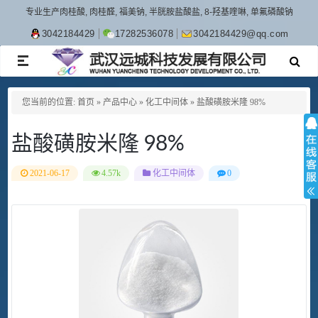
专业生产肉桂酸, 肉桂醛, 福美钠, 半胱胺盐酸盐, 8-羟基喹啉, 单氟磷酸钠
3042184429
17282536078
3042184429@qq.com
TOGGLE
NAVIGATION
您当前的位置:
首页
»
产品中心
»
化工中间体
»
盐酸磺胺米隆 98%
盐酸磺胺米隆 98%
2021-06-17
4.57k
化工中间体
0