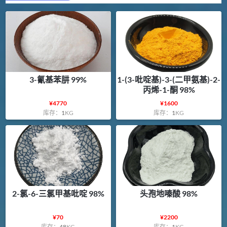
3-氰基苯肼 99%
1-(3-吡啶基)-3-(二甲氨基)-2-
丙烯-1-酮 98%
¥
4770
¥
1600
库存：
1
KG
库存：
1
KG
2-氯-6-三氯甲基吡啶 98%
头孢地嗪酸 98%
¥
70
¥
2200
库存：
48
KG
库存：
1
KG