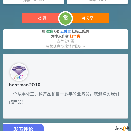
库存：
0.1
KG
库存：
0
KG
赏
赞
1
分享
用
微信
OR
支付宝
扫描二维码
为本文作者
打个赏
支付宝打赏
金额随意 快来“打”我呀～
bestman2010
一个从事化工原料产品销售十多年的业务员，欢迎购买我们
的产品！
0
已输入
字
发表评论