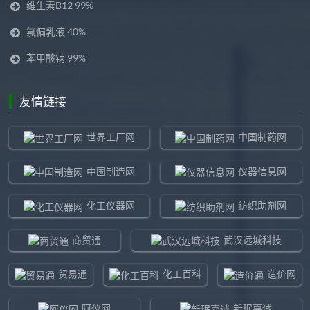
维生素B12 99%
氯偏乳液 40%
苯甲酸钠 99%
友情链接
世界工厂网
中国制药网
中国制造网
仪器信息网
化工仪器网
纺织助剂网
商贸通
武汉远城科技
贸易通
化工百科
造价网
阿仪网
新珉嘉诚