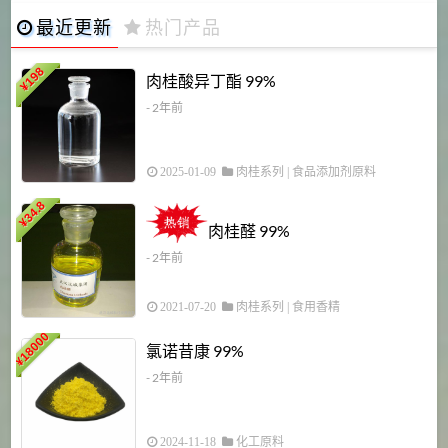
最近更新
热门产品
198
肉桂酸异丁酯 99%
¥
- 2年前
2025-01-09
肉桂系列
|
食品添加剂原料
34.8
2
¥
肉桂醛 99%
- 2年前
2021-07-20
肉桂系列
|
食用香精
18000
1
氯诺昔康 99%
¥
- 2年前
2024-11-18
化工原料