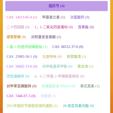
国庆节
(4)
CAS: 14113-05-4 (1)
甲基香兰素 (1)
次氯酸钙 (0)
二十四烷醇 (0)
1，1-二氧化四氢噻吩 (0)
百草敌 (0)
硬葡聚糖 (0)
对羟基安息香酸 (1)
3-氯-2-羟基丙烷磺酸钠 (1)
CAS: 66512-37-6 (0)
CAS: 25085-50-1 (0)
左旋咪唑 (0)
核苷酸渣 (1)
CAS: 56602-33-6 (0)
间甲氧基苯甲酸 (0)
莠去津 (1)
改性磷酸锌 (0)
4，6-二甲基-2-甲磺酰基嘧啶 (0)
对甲苯亚磺酸锌 (0)
长碳链尼龙 PA612 (0)
黄花蒿素 (1)
CAS: 7446-07-3 (0)
铬酸锶 (0)
2023年国庆节放假安排的通知 (1)
28-高芸苔素内酯 (0)