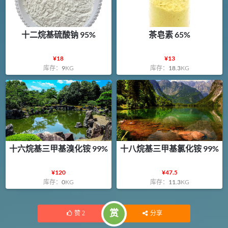
十二烷基硫酸钠 95%
茶皂素 65%
¥
18
¥
13
库存：
9
KG
库存：
18.3
KG
十六烷基三甲基溴化铵 99%
十八烷基三甲基氯化铵 99%
¥
120
¥
47.5
库存：
0
KG
库存：
11.3
KG
赏
赞
2
分享