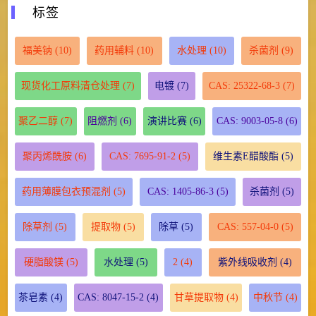
标签
福美钠
(10)
药用辅料
(10)
水处理
(10)
杀菌剂
(9)
现货化工原料清仓处理
(7)
电镀
(7)
CAS: 25322-68-3
(7)
聚乙二醇
(7)
阻燃剂
(6)
演讲比赛
(6)
CAS: 9003-05-8
(6)
聚丙烯酰胺
(6)
CAS: 7695-91-2
(5)
维生素E醋酸酯
(5)
药用薄膜包衣预混剂
(5)
CAS: 1405-86-3
(5)
杀菌剂
(5)
除草剂
(5)
提取物
(5)
除草
(5)
CAS: 557-04-0
(5)
硬脂酸镁
(5)
水处理
(5)
2
(4)
紫外线吸收剂
(4)
茶皂素
(4)
CAS: 8047-15-2
(4)
甘草提取物
(4)
中秋节
(4)