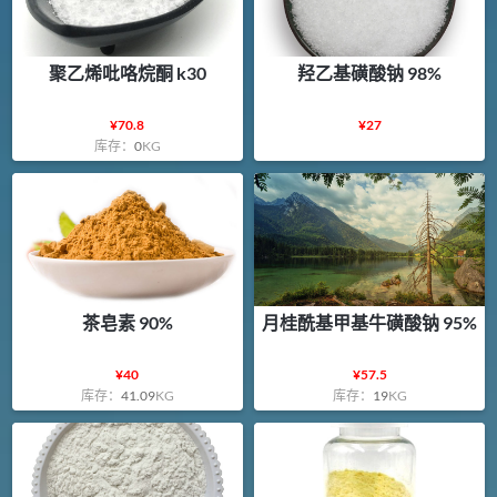
聚乙烯吡咯烷酮 k30
羟乙基磺酸钠 98%
¥
70.8
¥
27
库存：
0
KG
茶皂素 90%
月桂酰基甲基牛磺酸钠 95%
¥
40
¥
57.5
库存：
41.09
KG
库存：
19
KG