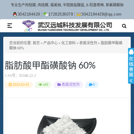
专业生产肉桂酸, 肉桂醛, 福美钠, 半胱胺盐酸盐, 8-羟基喹啉, 单氟磷酸钠
3042184429
17282536078
3042184429@qq.com
TOGGLE
NAVIGATION
您当前的位置:
首页
»
产品中心
»
化工原料
»
表面活性剂
»
脂肪酸甲酯磺
酸钠 60%
脂肪酸甲酯磺酸钠 60%
CAS号：
93348-22-2
2024-03-01
449
表面活性剂
0