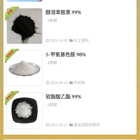
1
36
醇溶苯胺黑 99%
¥
¥
- 2年前
2024-10-09
化工原料
840
4
5-甲氧基色胺 98%
¥
- 2年前
2024-09-18
中间体
43.2
3
软脂酸乙酯 99%
¥
¥
- 2年前
2021-06-21
食品添加剂原料