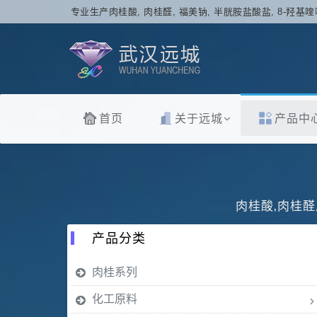
专业生产肉桂酸, 肉桂醛, 福美钠, 半胱胺盐酸盐, 8-羟基喹
首页
关于远城
产品中
肉桂酸,肉桂醛
产品分类
肉桂系列
化工原料