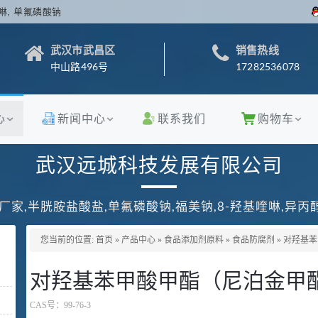
啉, 单氟磷酸钠
武汉市武昌区
销售热线
中山路496号
17282536078
心
新闻中心
联系我们
购物车
武汉远城科技发展有限公司
厂家,半胱胺盐酸盐,单氟磷酸钠,福美钠,8-羟基喹啉,异
您当前的位置:
首页
»
产品中心
»
食品添加剂原料
»
食品防腐剂
»
对羟基苯
对羟基苯甲酸甲酯（尼泊金甲酯）
CAS号：
99-76-3