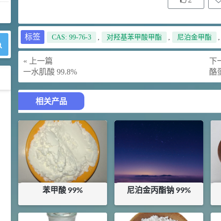
标签
CAS: 99-76-3
,
对羟基苯甲酸甲酯
,
尼泊金甲酯
« 上一篇
下一
一水肌酸 99.8%
酪
相关产品
42
胍基乙酸 98%
1
¥
浏览量 - 10w+
2021-05-25
饲料添加剂原料
253
乙酸橙花酯 99%
2
¥
浏览量 - 5.51w
苯甲酸 99%
尼泊金丙酯钠 99%
2021-06-17
化工原料
¥
15
¥
30