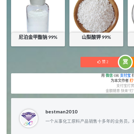
145
库存：
0
KG
库存：
36
KG
多效唑 90%
3
¥
浏览量 - 4.4w
2021-07-07
植物生长调节剂
29
尼泊金甲酯钠 99%
山梨酸钾 99%
N-羟甲基丙烯酰胺 98% NMA
4
¥
浏览量 - 1.98w
¥
0
¥
33.6
库存：
0
KG
库存：
0
KG
2021-06-22
化工原料
赏
赞
2
92
对甲氧基苯甲醛（茴香醛）
5
¥
用
微信
OR
支付宝
99.5%
为本文作者
打
支付宝打
浏览量 - 1.89w
金额随意 快来“打
2021-06-19
化工原料
69.6
S-羧甲基-L-半胱氨酸(羧甲司坦)
6
bestman2010
¥
98.5%
一个从事化工原料产品销售十多年的业务员，
浏览量 - 1.72w
2021-05-30
化工原料