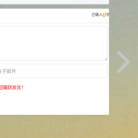
0
已输入
字
迎踊跃发言！