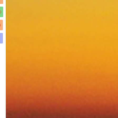
)
)
)
)