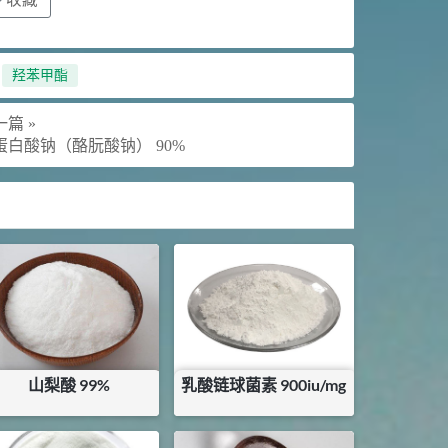
,
羟苯甲酯
篇 »
蛋白酸钠（酪朊酸钠） 90%
山梨酸 99%
乳酸链球菌素 900iu/mg
¥
32
¥
260