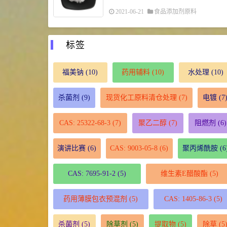
2021-06-21
食品添加剂原料
标签
福美钠
(10)
药用辅料
(10)
水处理
(10)
杀菌剂
(9)
现货化工原料清仓处理
(7)
电镀
(7
CAS: 25322-68-3
(7)
聚乙二醇
(7)
阻燃剂
(6)
演讲比赛
(6)
CAS: 9003-05-8
(6)
聚丙烯酰胺
(6
CAS: 7695-91-2
(5)
维生素E醋酸酯
(5)
药用薄膜包衣预混剂
(5)
CAS: 1405-86-3
(5)
杀菌剂
(5)
除草剂
(5)
提取物
(5)
除草
(5