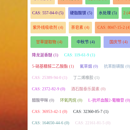
CAS: 557-04-0
(5)
硬脂酸镁
(5)
水处理
(5)
2
(4
紫外线吸收剂
(4)
茶皂素
(4)
CAS: 8047-15-2
(4
甘草提取物
(4)
中秋节
(4)
国庆节
(4)
降龙涎香醚 (1)
CAS: 119-61-9 (1)
5-硝基糠醛二乙酸酯 (1)
氟草烟 (0)
抗苯酚磺酸 (0
CAS: 25389-94-0 (1)
丁二烯橡胶 (1)
CAS: 2372-82-9 (0)
酒石酸泰乐菌素 (0)
醋酸甲眯 (0)
环氧丙烷 (0)
L-抗坏血酸2-葡糖苷 (0
CAS: 36953-42-1 (0)
CAS: 32360-05-7 (1)
CAS: 164650-44-6 (0)
CAS: 22161-81-5 (0)