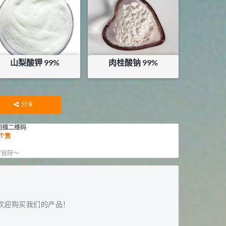
库存：
16.2
KG
山梨酸钾 99%
肉桂酸钠 99%
¥
19
¥
32.5
库存：
23
KG
库存：
17
KG
分享
扫描二维码
个赏
赏
”我呀～
欢迎购买我们的产品！