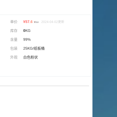
单价
¥
57.6
2024-04-02更新
¥
53
库存
0
KG
含量
99%
包装
25KG/纸板桶
外观
白色粉状