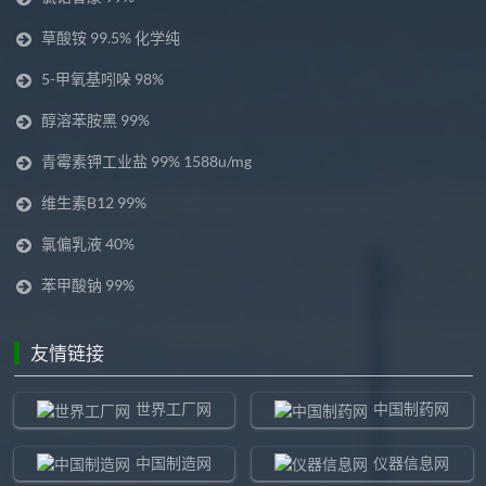
草酸铵 99.5% 化学纯
5-甲氧基吲哚 98%
醇溶苯胺黑 99%
青霉素钾工业盐 99% 1588u/mg
维生素B12 99%
氯偏乳液 40%
苯甲酸钠 99%
友情链接
世界工厂网
中国制药网
中国制造网
仪器信息网