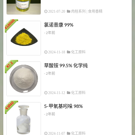
2021-07-20
肉桂系列
|
食用香精
18000
1
氯诺昔康 99%
¥
- 2年前
2024-11-18
化工原料
7.2
草酸铵 99.5% 化学纯
¥
- 2年前
2024-11-12
化工原料
3840
5-甲氧基吲哚 98%
¥
- 2年前
2024-11-07
化工原料