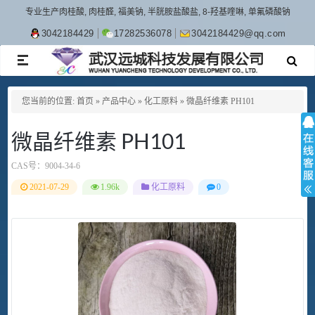
专业生产肉桂酸, 肉桂醛, 福美钠, 半胱胺盐酸盐, 8-羟基喹啉, 单氟磷酸钠
3042184429
17282536078
3042184429@qq.com
TOGGLE
NAVIGATION
您当前的位置:
首页
»
产品中心
»
化工原料
»
微晶纤维素 PH101
微晶纤维素 PH101
CAS号：
9004-34-6
2021-07-29
1.96k
化工原料
0