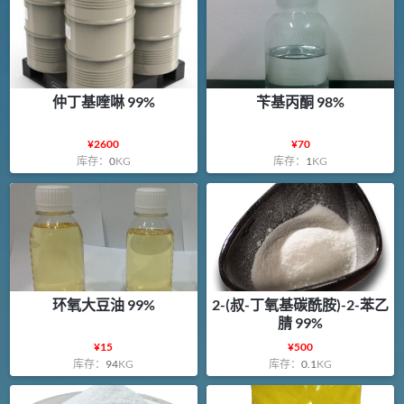
仲丁基喹啉 99%
苄基丙酮 98%
¥
2600
¥
70
库存：
0
KG
库存：
1
KG
环氧大豆油 99%
2-(叔-丁氧基碳酰胺)-2-苯乙
腈 99%
¥
15
¥
500
库存：
94
KG
库存：
0.1
KG