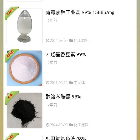
6
144
青霉素钾工业盐 99% 1588u/mg
¥
¥
- 2年前
2024-08-09
化工原料
960
7-羟基香豆素 99%
¥
- 2年前
2021-06-22
中间体
1
36
醇溶苯胺黑 99%
¥
¥
- 2年前
2024-10-09
化工原料
840
4
5-甲氧基色胺 98%