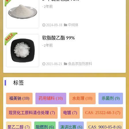
¥
- 2年前
2024-09-18
中间体
43.2
3
软脂酸乙酯 99%
¥
¥
- 2年前
2021-06-21
食品添加剂原料
标签
福美钠
(10)
药用辅料
(10)
水处理
(10)
杀菌剂
(9)
现货化工原料清仓处理
(7)
电镀
(7)
CAS: 25322-68-3
(7)
聚乙二醇
(7)
阻燃剂
(6)
演讲比赛
(6)
CAS: 9003-05-8
(6)