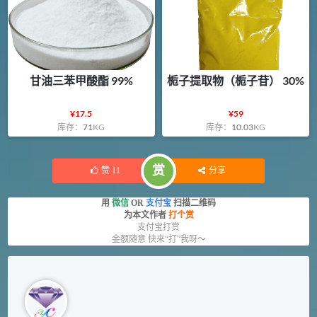
甘油三苯甲酸酯 99%
栀子提取物（栀子苷） 30%
¥
17.5
¥
59
库存：
71
KG
库存：
10.03
KG
赏
赞
11
分享
用
微信
OR
支付宝
扫描二维码
为本文作者
打个赏
支付宝打赏
金额随意 快来“打”我呀～