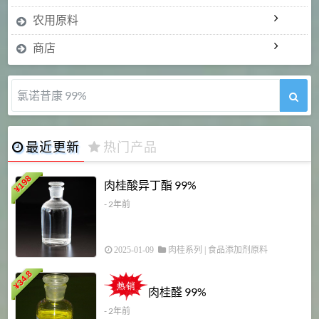
农用原料
商店
氯诺昔康 99%
最近更新
热门产品
198
肉桂酸异丁酯 99%
¥
- 2年前
2025-01-09
肉桂系列
|
食品添加剂原料
34.8
2
¥
肉桂醛 99%
- 2年前