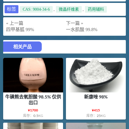
标签
CAS: 9004-34-6
,
微晶纤维素
,
药用辅料
« 上一篇
下一篇 »
四甲基胍 99%
一水肌酸 99.8%
相关产品
牛磺熊去氧胆酸 98.5% 仅供
新康唑 98%
出口
¥
1700
¥
415
库存：
0.5
KG
库存：
25
KG