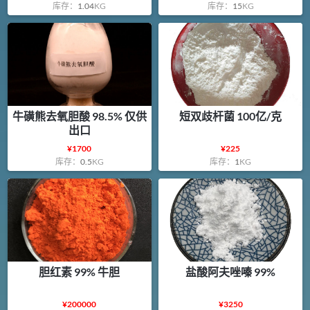
库存：
1.04
KG
库存：
15
KG
牛磺熊去氧胆酸 98.5% 仅供
短双歧杆菌 100亿/克
出口
¥
1700
¥
225
库存：
0.5
KG
库存：
1
KG
胆红素 99% 牛胆
盐酸阿夫唑嗪 99%
¥
200000
¥
3250