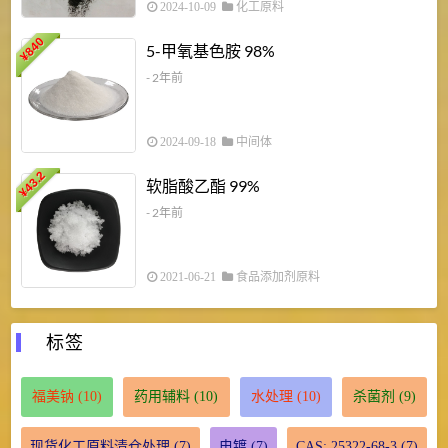
2024-10-09
化工原料
840
4
5-甲氧基色胺 98%
¥
- 2年前
2024-09-18
中间体
43.2
3
软脂酸乙酯 99%
¥
¥
- 2年前
2021-06-21
食品添加剂原料
标签
福美钠
(10)
药用辅料
(10)
水处理
(10)
杀菌剂
(9)
现货化工原料清仓处理
(7)
电镀
(7)
CAS: 25322-68-3
(7)