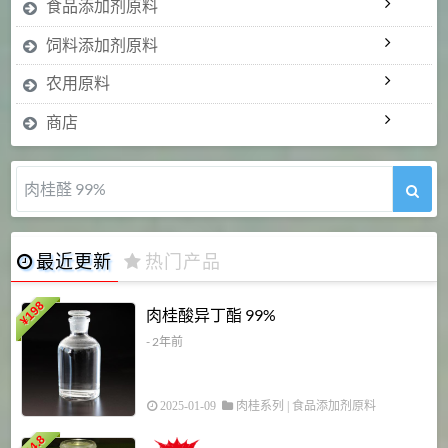
食品添加剂原料
饲料添加剂原料
农用原料
商店
肉桂醛 99%
最近更新
热门产品
198
肉桂酸异丁酯 99%
¥
- 2年前
2025-01-09
肉桂系列
|
食品添加剂原料
34.8
2