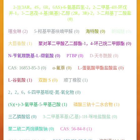
2-[[(3AR，4S，6R，6AS)-6-氨基四氢-2，2-二甲基-4H-环戊
并-1，3-二恶茂-4-基]氧基]-乙醇 (2R，3R)-2，3-二羟基丁二酸盐
(0)
噻虫啉 (2)
5-羟基甲基呋喃甲醛 (0)
海特酸 (0)
朗姆醚 (0)
大茴香酸 (1)
聚对苯二甲酸乙二醇酯-1，4-环己烷二甲醇酯 (0)
N-苄氧羰酰基-L-缬氨酸 (0)
PTBP (0)
D-天冬酰胺 (0)
CAS: 16853-85-3 (0)
α-氟萘 (0)
L-蛋氨酸甲酯盐酸盐 (0)
L-谷氨酸 (1)
双酚 S (0)
顺丁橡胶 (1)
2，2，6，6-四甲基哌啶-氮-氧化物 (0)
(S)(+)-3-氨甲基-5-甲基己酸 (1)
磷酸三钠十二水合物 (1)
三乙膦酸铝 (0)
3-二甲基苯基)乙基)-1H-咪唑盐酸盐 (0)
聚二硫二丙烷磺酸钠 (0)
CAS: 56-84-8 (1)