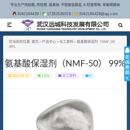
专业生产肉桂酸, 肉桂醛, 福美钠, 半胱胺盐酸盐, 8-羟基喹啉, 单氟磷酸钠
3042184429
17282536078
3042184429@qq.com
TOGGLE
NAVIGATION
您当前的位置:
首页
»
产品中心
»
化工原料
»
氨基酸保湿剂（NMF-50）
99%
氨基酸保湿剂（NMF-50） 99%
2022-03-31
1.01k
化工原料
0