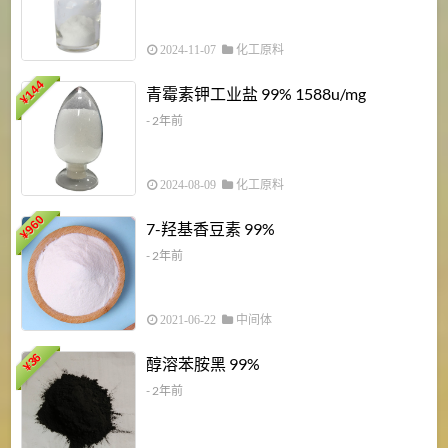
2024-11-07
化工原料
6
144
青霉素钾工业盐 99% 1588u/mg
¥
¥
- 2年前
2024-08-09
化工原料
960
7-羟基香豆素 99%
¥
- 2年前
2021-06-22
中间体
1
36
醇溶苯胺黑 99%
¥
¥
- 2年前