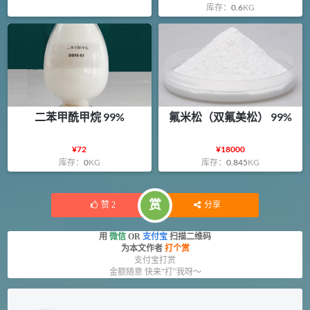
库存：
0.6
KG
二苯甲酰甲烷 99%
氟米松（双氟美松） 99%
¥
72
¥
18000
库存：
0
KG
库存：
0.845
KG
赏
赞
2
分享
用
微信
OR
支付宝
扫描二维码
为本文作者
打个赏
支付宝打赏
金额随意 快来“打”我呀～