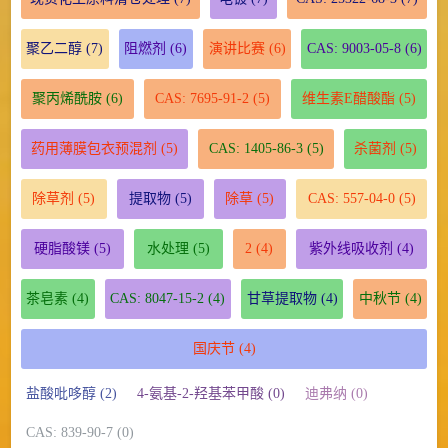
聚乙二醇
(7)
阻燃剂
(6)
演讲比赛
(6)
CAS: 9003-05-8
(6)
聚丙烯酰胺
(6)
CAS: 7695-91-2
(5)
维生素E醋酸酯
(5)
药用薄膜包衣预混剂
(5)
CAS: 1405-86-3
(5)
杀菌剂
(5)
除草剂
(5)
提取物
(5)
除草
(5)
CAS: 557-04-0
(5)
硬脂酸镁
(5)
水处理
(5)
2
(4)
紫外线吸收剂
(4)
茶皂素
(4)
CAS: 8047-15-2
(4)
甘草提取物
(4)
中秋节
(4)
国庆节
(4)
盐酸吡哆醇 (2)
4-氨基-2-羟基苯甲酸 (0)
迪弗纳 (0)
CAS: 839-90-7 (0)