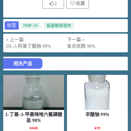
2
收藏
标签
NMF-50
,
氨基酸保湿剂
« 上一篇
下一篇 »
DL-3-羟基丁酸钠 99%
金合欢醇 96%
相关产品
1-丁基-3-甲基咪唑六氟磷酸
辛酸钠 99%
盐 98%
¥
448
¥
35