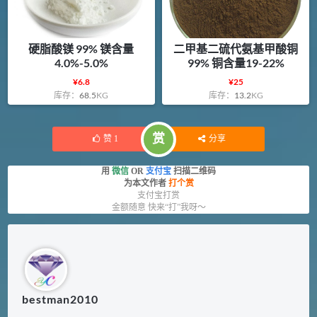
硬脂酸镁 99% 镁含量
二甲基二硫代氨基甲酸铜
4.0%-5.0%
99% 铜含量19-22%
¥
6.8
¥
25
库存：
68.5
KG
库存：
13.2
KG
赏
赞
1
分享
用
微信
OR
支付宝
扫描二维码
为本文作者
打个赏
支付宝打赏
金额随意 快来“打”我呀～
bestman2010