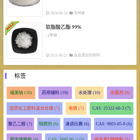
2024-09-18
中间体
43.2
3
软脂酸乙酯 99%
¥
¥
- 2年前
2021-06-21
食品添加剂原料
标签
福美钠
(10)
药用辅料
(10)
水处理
(10)
杀菌剂
(9)
现货化工原料清仓处理
(7)
电镀
(7)
CAS: 25322-68-3
(7)
聚乙二醇
(7)
阻燃剂
(6)
演讲比赛
(6)
CAS: 9003-05-8
(6)
聚丙烯酰胺
(6)
CAS: 7695-91-2
(5)
维生素E醋酸酯
(5)