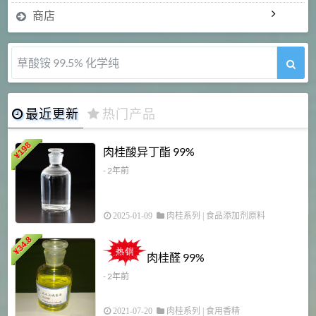
商店
5-甲氧基吲哚 98%
最近更新
热门产品
198
肉桂酸异丁酯 99%
¥
- 2年前
2025-01-09
肉桂系列
|
食品添加剂原料
34.8
2
¥
肉桂醛 99%
- 2年前
2021-07-20
肉桂系列
|
食用香精