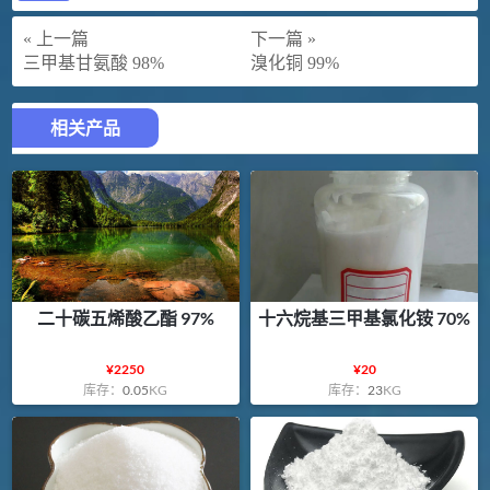
« 上一篇
下一篇 »
三甲基甘氨酸 98%
溴化铜 99%
相关产品
二十碳五烯酸乙酯 97%
十六烷基三甲基氯化铵 70%
¥
2250
¥
20
库存：
0.05
KG
库存：
23
KG