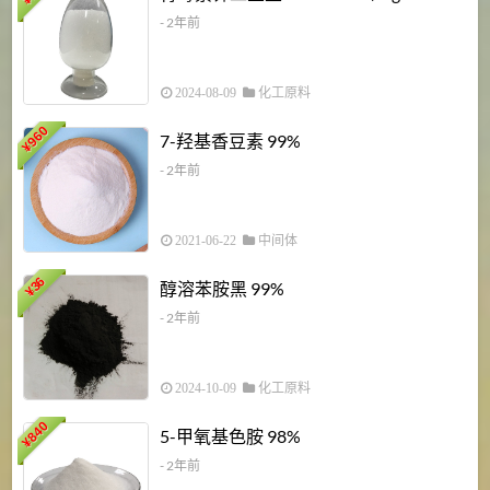
¥
- 2年前
2024-08-09
化工原料
960
7-羟基香豆素 99%
¥
- 2年前
2021-06-22
中间体
1
36
醇溶苯胺黑 99%
¥
¥
- 2年前
2024-10-09
化工原料
840
4
5-甲氧基色胺 98%
¥
- 2年前