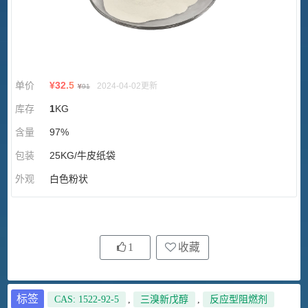
单价
¥
32.5
2024-04-02更新
¥
91
库存
1
KG
含量
97%
包装
25KG/牛皮纸袋
外观
白色粉状
1
收藏
标签
CAS: 1522-92-5
,
三溴新戊醇
,
反应型阻燃剂