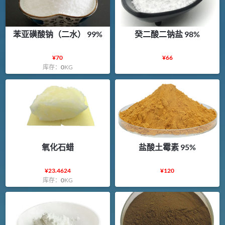
苯亚磺酸钠（二水） 99%
癸二酸二钠盐 98%
¥
70
¥
66
库存：
0
KG
氧化石蜡
盐酸土霉素 95%
¥
23.4624
¥
120
库存：
0
KG