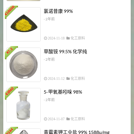
18000
1
氯诺昔康 99%
¥
- 2年前
2024-11-18
化工原料
7.2
草酸铵 99.5% 化学纯
¥
- 2年前
2024-11-12
化工原料
3840
5-甲氧基吲哚 98%
¥
- 2年前
2024-11-07
化工原料
6
144
青霉素钾工业盐 99% 1588u/mg
¥