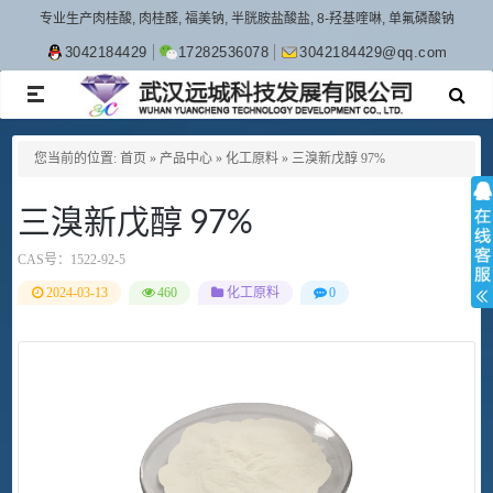
专业生产肉桂酸, 肉桂醛, 福美钠, 半胱胺盐酸盐, 8-羟基喹啉, 单氟磷酸钠
3042184429
17282536078
3042184429@qq.com
TOGGLE
NAVIGATION
您当前的位置:
首页
»
产品中心
»
化工原料
»
三溴新戊醇 97%
三溴新戊醇 97%
CAS号：
1522-92-5
2024-03-13
460
化工原料
0