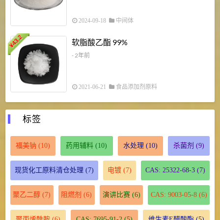
2024-09-18
中间体
43.2
3
软脂酸乙酯 99%
¥
¥
- 2年前
2021-06-21
食品添加剂原料
标签
福美钠
(10)
药用辅料
(10)
水处理
(10)
杀菌剂
(9)
现货化工原料清仓处理
(7)
电镀
(7)
CAS: 25322-68-3
(7)
聚乙二醇
(7)
阻燃剂
(6)
演讲比赛
(6)
CAS: 9003-05-8
(6)
聚丙烯酰胺
(6)
CAS: 7695-91-2
(5)
维生素E醋酸酯
(5)