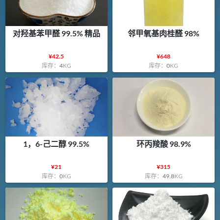
对羟基苯甲醛 99.5% 精品
邻甲氧基肉桂醛 98%
¥
42.5
¥
648
库存：
4
KG
库存：
0
KG
1，6-己二醇 99.5%
环丙羧酸 98.9%
¥
21
¥
315
库存：
0
KG
库存：
49.8
KG