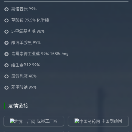
氯诺昔康 99%
草酸铵 99.5% 化学纯
5-甲氧基吲哚 98%
醇溶苯胺黑 99%
青霉素钾工业盐 99% 1588u/mg
维生素B12 99%
氯偏乳液 40%
苯甲酸钠 99%
友情链接
世界工厂网
中国制药网