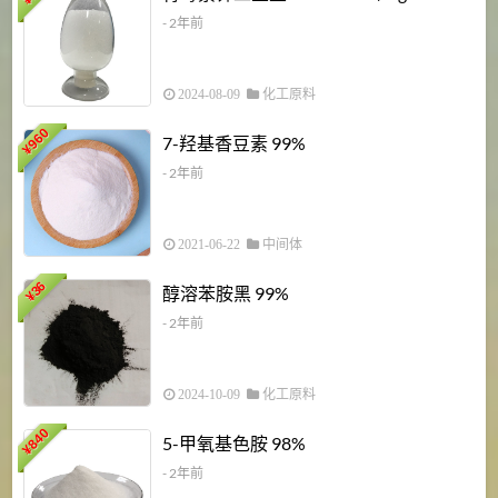
¥
- 2年前
2024-08-09
化工原料
960
7-羟基香豆素 99%
¥
- 2年前
2021-06-22
中间体
1
36
醇溶苯胺黑 99%
¥
¥
- 2年前
2024-10-09
化工原料
840
4
5-甲氧基色胺 98%
¥
- 2年前