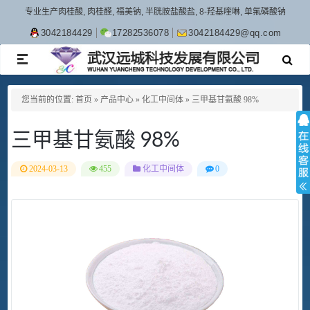
专业生产肉桂酸, 肉桂醛, 福美钠, 半胱胺盐酸盐, 8-羟基喹啉, 单氟磷酸钠
3042184429
17282536078
3042184429@qq.com
TOGGLE
NAVIGATION
您当前的位置:
首页
»
产品中心
»
化工中间体
»
三甲基甘氨酸 98%
三甲基甘氨酸 98%
2024-03-13
455
化工中间体
0