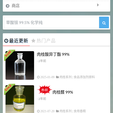
商店
5-甲氧基吲哚 98%
最近更新
热门产品
198
肉桂酸异丁酯 99%
¥
- 2年前
2025-01-09
肉桂系列
|
食品添加剂原料
34.8
2
¥
肉桂醛 99%
- 2年前
2021-07-20
肉桂系列
|
食用香精