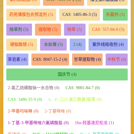
药用薄膜包衣预混剂
(5)
CAS: 1405-86-3
(5)
杀菌剂
(5)
除草剂
(5)
提取物
(5)
除草
(5)
CAS: 557-04-0
(5)
硬脂酸镁
(5)
水处理
(5)
2
(4)
紫外线吸收剂
(4)
茶皂素
(4)
CAS: 8047-15-2
(4)
甘草提取物
(4)
中秋节
(4)
国庆节
(4)
2-氯乙烷磺酸钠一水合物 (0)
CAS: 9001-84-7 (0)
CAS: 3486-35-9 (0)
4，4’-二(2-溴乙酰基)联苯 (0)
2-甲基吲哚啉 (0)
2-丁基咪唑 (0)
1-丁基-3-甲基咪唑六氟磷酸盐 (0)
16α-羟基泼尼松龙 (1)