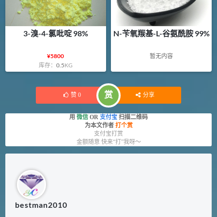
3-溴-4-氯吡啶 98%
N-苄氧羰基-L-谷氨酰胺 99%
¥
5800
暂无内容
库存：
0.5
KG
赏
赞
0
分享
用
微信
OR
支付宝
扫描二维码
为本文作者
打个赏
支付宝打赏
金额随意 快来“打”我呀～
bestman2010