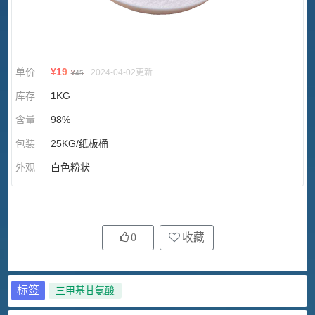
单价
¥
19
2024-04-02更新
¥
45
库存
1
KG
含量
98%
包装
25KG/纸板桶
外观
白色粉状
0
收藏
标签
三甲基甘氨酸