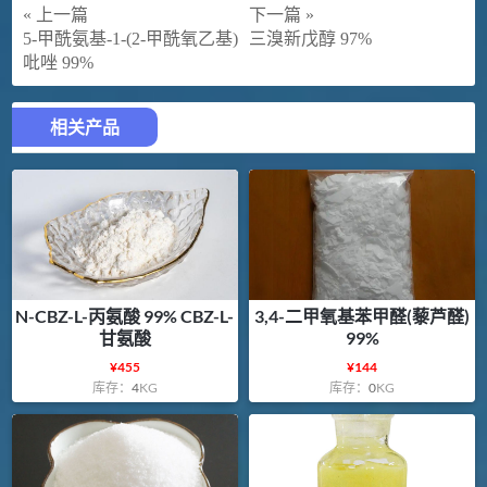
« 上一篇
下一篇 »
5-甲酰氨基-1-(2-甲酰氧乙基)
三溴新戊醇 97%
吡唑 99%
相关产品
N-CBZ-L-丙氨酸 99% CBZ-L-
3,4-二甲氧基苯甲醛(藜芦醛)
甘氨酸
99%
¥
455
¥
144
库存：
4
KG
库存：
0
KG