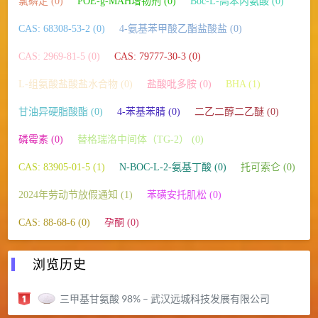
氯磷定 (0)
POE-g-MAH增韧剂 (0)
Boc-L-高苯丙氨酸 (0)
CAS: 68308-53-2 (0)
4-氨基苯甲酸乙酯盐酸盐 (0)
CAS: 2969-81-5 (0)
CAS: 79777-30-3 (0)
L-组氨酸盐酸盐水合物 (0)
盐酸吡多胺 (0)
BHA (1)
甘油异硬脂酸酯 (0)
4-苯基苯腈 (0)
二乙二醇二乙醚 (0)
磷霉素 (0)
替格瑞洛中间体（TG-2） (0)
CAS: 83905-01-5 (1)
N-BOC-L-2-氨基丁酸 (0)
托可索仑 (0)
2024年劳动节放假通知 (1)
苯磺安托肌松 (0)
CAS: 88-68-6 (0)
孕酮 (0)
浏览历史
三甲基甘氨酸 98% – 武汉远城科技发展有限公司