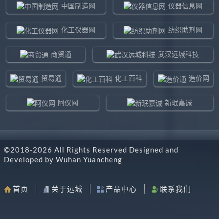
中国制造网
仪器信息网
化工仪器网
纺织助剂网
商贸通
武汉远城科技
贸易通
化工百科
造价网
阿仪网
新珉嘉诚
环球贸易网
960化工网
©2018-
2026
All Rights Reserved Designed and
东北制造网
药智通
Developed by
Wuhan Yuancheng
搜了网
八方资源网
首页
关于远城
产品中心
联系我们
马可波罗网
阿仪网远城科技