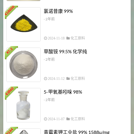
18000
1
氯诺昔康 99%
¥
- 2年前
2024-11-18
化工原料
7.2
草酸铵 99.5% 化学纯
¥
- 2年前
2024-11-12
化工原料
3840
5-甲氧基吲哚 98%
¥
- 2年前
2024-11-07
化工原料
6
144
青霉素钾工业盐 99% 1588u/mg
¥