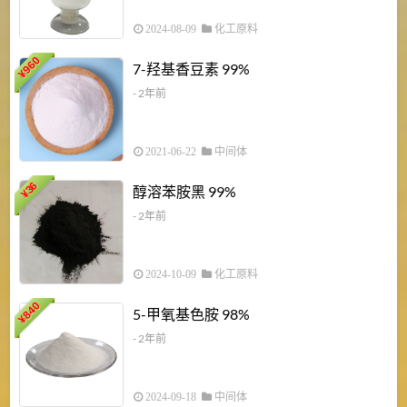
2024-08-09
化工原料
960
7-羟基香豆素 99%
¥
- 2年前
2021-06-22
中间体
1
36
醇溶苯胺黑 99%
¥
¥
- 2年前
2024-10-09
化工原料
840
4
5-甲氧基色胺 98%
¥
- 2年前
2024-09-18
中间体