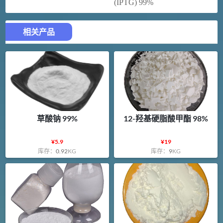
(IPTG) 99%
相关产品
草酸钠 99%
12-羟基硬脂酸甲酯 98%
¥
5.9
¥
19
库存：
0.92
KG
库存：
9
KG