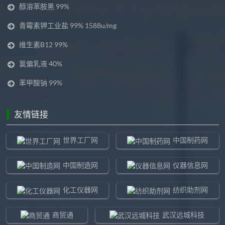
醇溶苯胺黑 99%
青霉素钾工业盐 99% 1588u/mg
维生素B12 99%
氯偏乳液 40%
苯甲酸钠 99%
友情链接
世界工厂网
中国制药网
中国制造网
仪器信息网
化工仪器网
纺织助剂网
商贸通
武汉远城科技