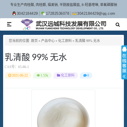
专业生产肉桂酸, 肉桂醛, 福美钠, 半胱胺盐酸盐, 8-羟基喹啉, 单氟磷酸钠
3042184429
17282536078
3042184429@qq.com
TOGGLE
NAVIGATION
您当前的位置:
首页
»
产品中心
»
化工原料
»
乳清酸 99% 无水
乳清酸 99% 无水
CAS号：
65-86-1
2021-06-22
1.55k
化工原料
0