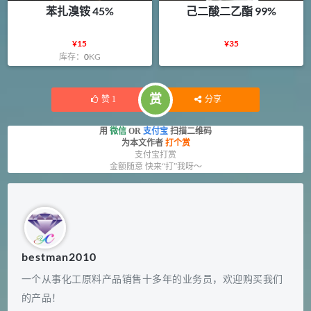
苯扎溴铵 45%
己二酸二乙酯 99%
¥
15
¥
35
库存：
0
KG
赏
赞
1
分享
用
微信
OR
支付宝
扫描二维码
为本文作者
打个赏
支付宝打赏
金额随意 快来“打”我呀～
bestman2010
一个从事化工原料产品销售十多年的业务员，欢迎购买我们
的产品！