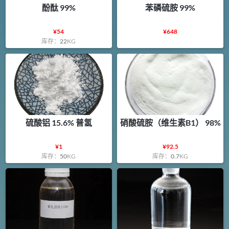
酚酞 99%
苯磷硫胺 99%
¥
54
¥
648
库存：
22
KG
硫酸铝 15.6% 普氢
硝酸硫胺（维生素B1） 98%
¥
1
¥
92.5
库存：
50
KG
库存：
0.7
KG