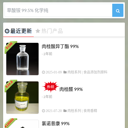
草酸铵 99.5% 化学纯
最近更新
热门产品
198
肉桂酸异丁酯 99%
¥
- 2年前
2025-01-09
肉桂系列
|
食品添加剂原料
34.8
2
¥
肉桂醛 99%
- 2年前
2021-07-20
肉桂系列
|
食用香精
18000
1
氯诺昔康 99%
¥