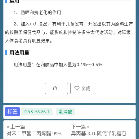
运用
1、防晒和抗老化的作用
2、加入小儿食品，有利于儿童发育；开发出以其为原料生产
的核酸类保健食品与，能影响和控制许多生命代谢活动，对延缓
人体衰老具有明显效果。
用法用量
用法用量：在润肤品中加入量为0.1%～0.5%
1
收藏
标签
CAS: 65-86-1
,
乳清酸
« 上一篇
下一篇 »
对苯二甲酸二丙烯酯 99%
异丙基-β-D-硫代半乳糖苷