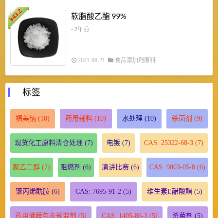
43.2
3
软脂酸乙酯 99%
¥
¥
- 2年前
2021-06-21
食品添加剂原料
标签
福美钠
(10)
药用辅料
(10)
水处理
(10)
杀菌剂
(9)
现货化工原料清仓处理
(7)
电镀
(7)
CAS: 25322-68-3
(7)
聚乙二醇
(7)
阻燃剂
(6)
演讲比赛
(6)
CAS: 9003-05-8
(6)
聚丙烯酰胺
(6)
CAS: 7695-91-2
(5)
维生素E醋酸酯
(5)
药用薄膜包衣预混剂
(5)
CAS: 1405-86-3
(5)
杀菌剂
(5)