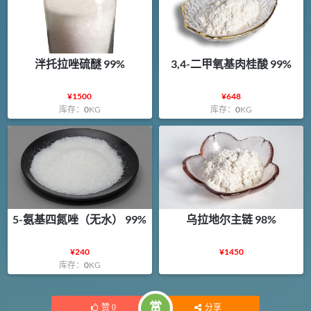
泮托拉唑硫醚 99%
3,4-二甲氧基肉桂酸 99%
¥
1500
¥
648
库存：
0
KG
库存：
0
KG
5-氨基四氮唑（无水） 99%
乌拉地尔主链 98%
¥
240
¥
1450
库存：
0
KG
赏
赞
0
分享