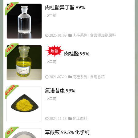
198
肉桂酸异丁酯 99%
¥
- 2年前
2025-01-09
肉桂系列
|
食品添加剂原料
34.8
2
¥
肉桂醛 99%
- 2年前
2021-07-20
肉桂系列
|
食用香精
18000
1
氯诺昔康 99%
¥
- 2年前
2024-11-18
化工原料
7.2
草酸铵 99.5% 化学纯
¥