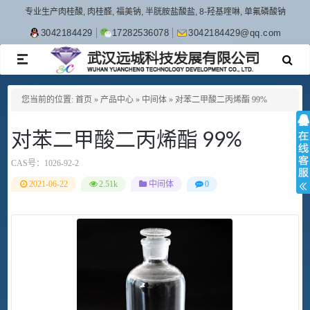
专业生产肉桂酸, 肉桂醛, 福美钠, 半胱胺盐酸盐, 8-羟基喹啉, 单氟磷酸钠
3042184429
17282536078
3042184429@qq.com
TOGGLE
NAVIGATION
您当前的位置:
首页
»
产品中心
»
中间体
»
对苯二甲酸二丙烯酯 99%
对苯二甲酸二丙烯酯 99%
CAS号：
1026-92-2
2021-06-22
2.51k
中间体
0