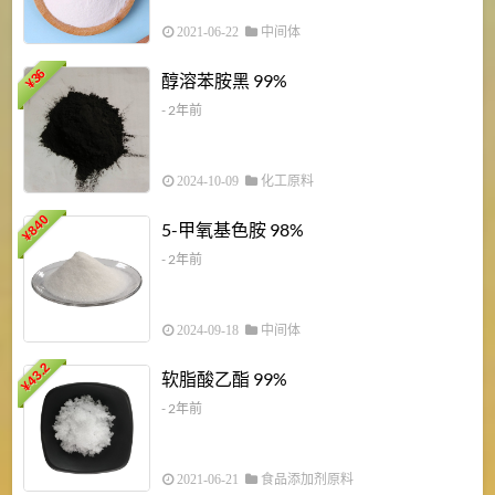
2021-06-22
中间体
1
36
醇溶苯胺黑 99%
¥
¥
- 2年前
2024-10-09
化工原料
840
4
5-甲氧基色胺 98%
¥
- 2年前
2024-09-18
中间体
43.2
3
软脂酸乙酯 99%
¥
¥
- 2年前
2021-06-21
食品添加剂原料