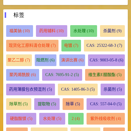
标签
福美钠
(10)
药用辅料
(10)
水处理
(10)
杀菌剂
(9)
现货化工原料清仓处理
(7)
电镀
(7)
CAS: 25322-68-3
(7)
聚乙二醇
(7)
阻燃剂
(6)
演讲比赛
(6)
CAS: 9003-05-8
(6)
聚丙烯酰胺
(6)
CAS: 7695-91-2
(5)
维生素E醋酸酯
(5)
药用薄膜包衣预混剂
(5)
CAS: 1405-86-3
(5)
杀菌剂
(5)
除草剂
(5)
提取物
(5)
除草
(5)
CAS: 557-04-0
(5)
硬脂酸镁
(5)
水处理
(5)
2
(4)
紫外线吸收剂
(4)