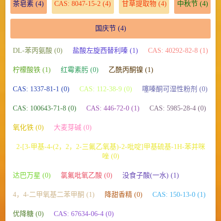
茶皂素
(4)
CAS: 8047-15-2
(4)
甘草提取物
(4)
中秋节
(4)
国庆节
(4)
DL-苯丙氨酸 (0)
盐酸左旋西替利嗪 (1)
CAS: 40292-82-8 (1)
柠檬酸铁 (1)
红霉素肟 (0)
乙酰丙酮镍 (1)
CAS: 1337-81-1 (0)
CAS: 112-38-9 (0)
噻嗪酮可湿性粉剂 (0)
CAS: 100643-71-8 (0)
CAS: 446-72-0 (1)
CAS: 5985-28-4 (0)
氧化铁 (0)
大麦芽碱 (0)
2-[3-甲基-4-(2，2，2-三氟乙氧基)-2-吡啶]甲基硫基-1H-苯并咪
唑 (0)
达巴万星 (0)
氯氟吡氧乙酸 (0)
没食子酸(一水) (1)
4，4-二甲氧基二苯甲酮 (1)
降甜香精 (0)
CAS: 150-13-0 (1)
优降糖 (0)
CAS: 67634-06-4 (0)