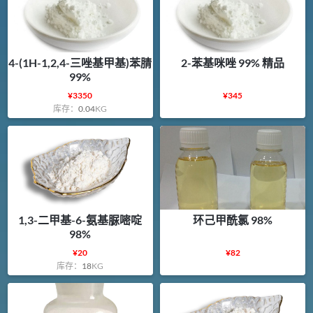
4-(1H-1,2,4-三唑基甲基)苯腈
2-苯基咪唑 99% 精品
99%
¥
3350
¥
345
库存：
0.04
KG
1,3-二甲基-6-氨基脲嘧啶
环己甲酰氯 98%
98%
¥
20
¥
82
库存：
18
KG