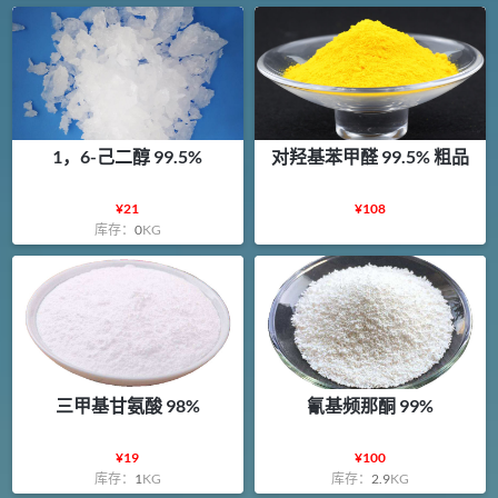
1，6-己二醇 99.5%
对羟基苯甲醛 99.5% 粗品
¥
21
¥
108
库存：
0
KG
三甲基甘氨酸 98%
氰基频那酮 99%
¥
19
¥
100
库存：
1
KG
库存：
2.9
KG