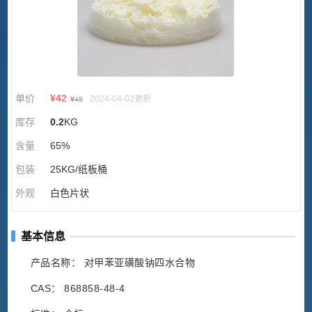
单价
¥
42
2024-04-02更新
¥
45
库存
0.2
KG
含量
65%
包装
25KG/纸板桶
外观
白色片状
基本信息
产品名称： 对甲苯亚磺酸钠四水合物
CAS： 868858-48-4