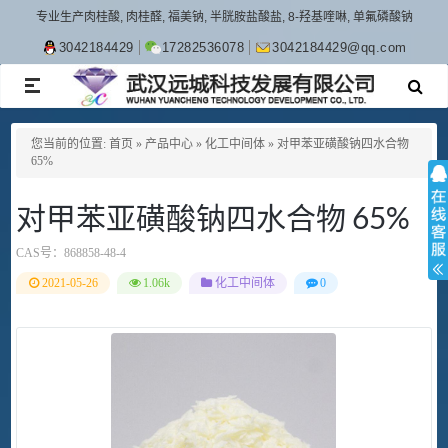
专业生产肉桂酸, 肉桂醛, 福美钠, 半胱胺盐酸盐, 8-羟基喹啉, 单氟磷酸钠
3042184429
17282536078
3042184429@qq.com
TOGGLE
NAVIGATION
您当前的位置:
首页
»
产品中心
»
化工中间体
»
对甲苯亚磺酸钠四水合物
65%
对甲苯亚磺酸钠四水合物 65%
CAS号：
868858-48-4
2021-05-26
1.06k
化工中间体
0