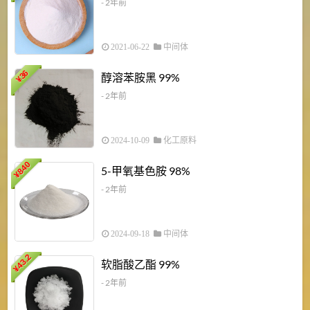
- 2年前
2021-06-22
中间体
1
36
醇溶苯胺黑 99%
¥
¥
- 2年前
2024-10-09
化工原料
840
4
5-甲氧基色胺 98%
¥
- 2年前
2024-09-18
中间体
43.2
3
软脂酸乙酯 99%
¥
¥
- 2年前