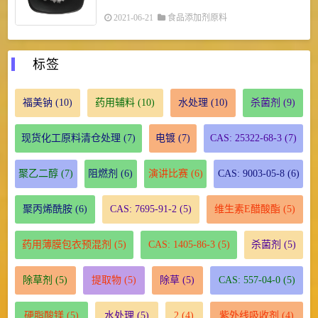
2021-06-21
食品添加剂原料
标签
福美钠
(10)
药用辅料
(10)
水处理
(10)
杀菌剂
(9)
现货化工原料清仓处理
(7)
电镀
(7)
CAS: 25322-68-3
(7)
聚乙二醇
(7)
阻燃剂
(6)
演讲比赛
(6)
CAS: 9003-05-8
(6)
聚丙烯酰胺
(6)
CAS: 7695-91-2
(5)
维生素E醋酸酯
(5)
药用薄膜包衣预混剂
(5)
CAS: 1405-86-3
(5)
杀菌剂
(5)
除草剂
(5)
提取物
(5)
除草
(5)
CAS: 557-04-0
(5)
硬脂酸镁
(5)
水处理
(5)
2
(4)
紫外线吸收剂
(4)