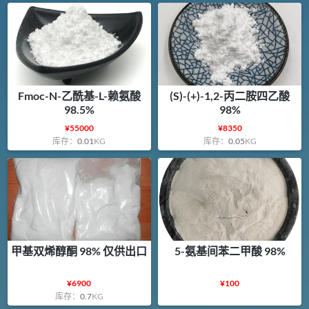
Fmoc-N-乙酰基-L-赖氨酸
(S)-(+)-1,2-丙二胺四乙酸
98.5%
98%
¥
55000
¥
8350
库存：
0.01
KG
库存：
0.05
KG
甲基双烯醇酮 98% 仅供出口
5-氨基间苯二甲酸 98%
¥
6900
¥
100
库存：
0.7
KG