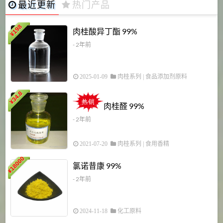
最近更新
热门产品
198
肉桂酸异丁酯 99%
¥
- 2年前
2025-01-09
肉桂系列
|
食品添加剂原料
34.8
2
¥
肉桂醛 99%
- 2年前
2021-07-20
肉桂系列
|
食用香精
18000
1
氯诺昔康 99%
¥
- 2年前
2024-11-18
化工原料