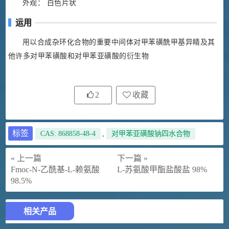
外观： 白色片状
运用
用以合成杂环化合物的重要中间体对甲苯磺酰甲基异睛及其
他许多对甲苯磺酸和对甲苯亚磺酸的衍生物
2
收藏
标签
CAS: 868858-48-4
,
对甲苯亚磺酸钠四水合物
« 上一篇
下一篇 »
Fmoc-N-乙酰基-L-赖氨酸
L-苏氨酸甲酯盐酸盐 98%
98.5%
相关产品