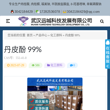
专业生产肉桂酸, 肉桂醛, 福美钠, 半胱胺盐酸盐, 8-羟基喹啉, 单氟磷酸钠
3042184429
17282536078
3042184429@qq.com
TOGGLE
NAVIGATION
您当前的位置:
首页
»
产品中心
»
化工原料
»
丹皮酚 99%
丹皮酚 99%
CAS号：
552-41-0
2023-07-29
586
化工原料
0