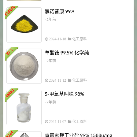
18000
1
氯诺昔康 99%
¥
- 2年前
2024-11-18
化工原料
7.2
草酸铵 99.5% 化学纯
¥
- 2年前
2024-11-12
化工原料
3840
5-甲氧基吲哚 98%
¥
- 2年前
2024-11-07
化工原料
6
144
青霉素钾工业盐 99% 1588u/mg
¥