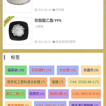
2024-09-18
中间体
43.2
3
软脂酸乙酯 99%
¥
¥
- 2年前
2021-06-21
食品添加剂原料
标签
福美钠
(10)
药用辅料
(10)
水处理
(10)
杀菌剂
(9)
现货化工原料清仓处理
(7)
电镀
(7)
CAS: 25322-68-3
(7)
聚乙二醇
(7)
阻燃剂
(6)
演讲比赛
(6)
CAS: 9003-05-8
(6)
聚丙烯酰胺
(6)
CAS: 7695-91-2
(5)
维生素E醋酸酯
(5)