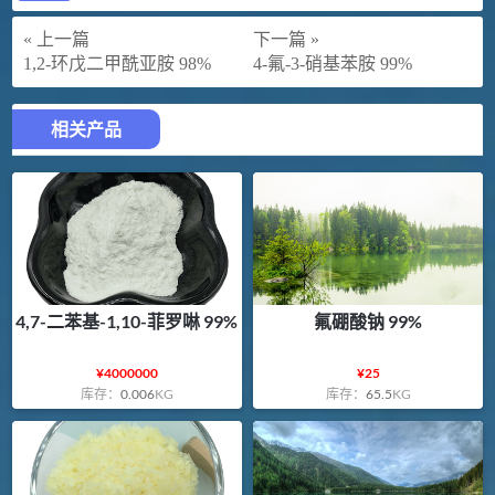
« 上一篇
下一篇 »
1,2-环戊二甲酰亚胺 98%
4-氟-3-硝基苯胺 99%
相关产品
4,7-二苯基-1,10-菲罗啉 99%
氟硼酸钠 99%
¥
4000000
¥
25
库存：
0.006
KG
库存：
65.5
KG