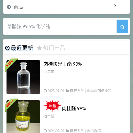
商店
草酸铵 99.5% 化学纯
最近更新
热门产品
198
肉桂酸异丁酯 99%
¥
- 2年前
2025-01-09
肉桂系列
|
食品添加剂原料
34.8
2
¥
肉桂醛 99%
- 2年前
2021-07-20
肉桂系列
|
食用香精