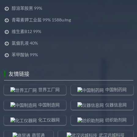
醇溶苯胺黑 99%
青霉素钾工业盐 99% 1588u/mg
维生素B12 99%
氯偏乳液 40%
苯甲酸钠 99%
友情链接
世界工厂网
中国制药网
中国制造网
仪器信息网
化工仪器网
纺织助剂网
商贸通
武汉远城科技