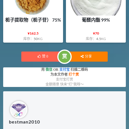
栀子提取物（栀子苷） 75%
葡醛内酯 99%
¥
162.5
¥
70
库存：
50
KG
库存：
4.5
KG
赏
赞
0
分享
用
微信
OR
支付宝
扫描二维码
为本文作者
打个赏
支付宝打赏
金额随意 快来“打”我呀～
bestman2010