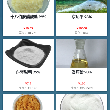
十八伯胺醋酸盐 99%
京尼平 98%
¥
10.35
¥
50000
库存：
18.9
KG
库存：
0
KG
β-环糊精 99%
香芹酚 90%
¥
7.5
¥
130
库存：
11.5
KG
库存：
135.75
KG