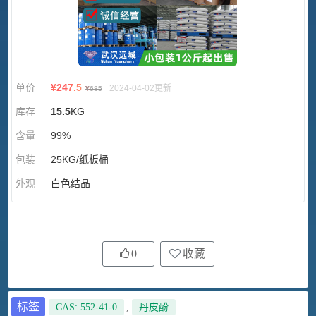
单价
¥
247.5
2024-04-02更新
¥
685
库存
15.5
KG
含量
99%
包装
25KG/纸板桶
外观
白色结晶
0
收藏
标签
CAS: 552-41-0
,
丹皮酚