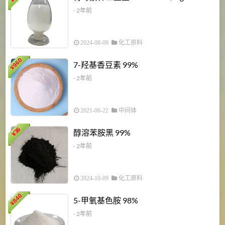
¥
- 2年前
2024-08-09
化工原料
960
7-羟基香豆素 99%
¥
- 2年前
2021-06-22
中间体
1
36
醇溶苯胺黑 99%
¥
¥
- 2年前
2024-10-09
化工原料
840
4
5-甲氧基色胺 98%
¥
- 2年前