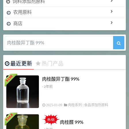
饲料添加剂原料
农用原料
商店
肉桂酸异丁酯 99%
最近更新
热门产品
198
肉桂酸异丁酯 99%
¥
- 2年前
2025-01-09
肉桂系列
|
食品添加剂原料
34.8
2
¥
肉桂醛 99%