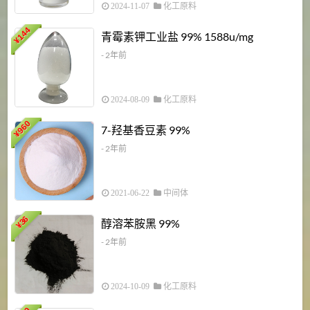
2024-11-07
化工原料
6
144
青霉素钾工业盐 99% 1588u/mg
¥
¥
- 2年前
2024-08-09
化工原料
960
7-羟基香豆素 99%
¥
- 2年前
2021-06-22
中间体
1
36
醇溶苯胺黑 99%
¥
¥
- 2年前
2024-10-09
化工原料