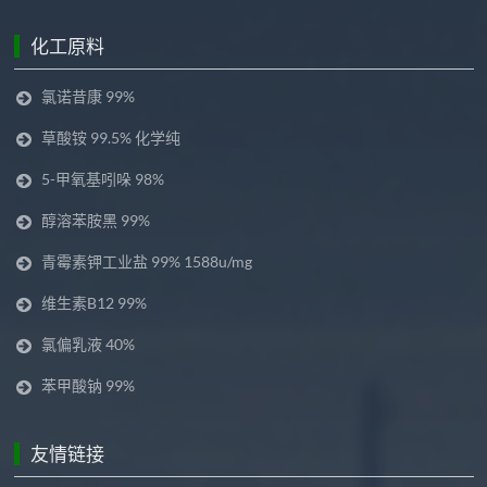
化工原料
氯诺昔康 99%
草酸铵 99.5% 化学纯
5-甲氧基吲哚 98%
醇溶苯胺黑 99%
青霉素钾工业盐 99% 1588u/mg
维生素B12 99%
氯偏乳液 40%
苯甲酸钠 99%
友情链接