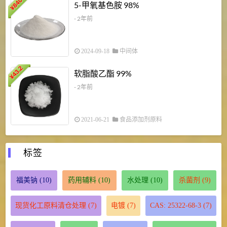
840
4
5-甲氧基色胺 98%
¥
- 2年前
2024-09-18
中间体
43.2
3
软脂酸乙酯 99%
¥
¥
- 2年前
2021-06-21
食品添加剂原料
标签
福美钠
(10)
药用辅料
(10)
水处理
(10)
杀菌剂
(9)
现货化工原料清仓处理
(7)
电镀
(7)
CAS: 25322-68-3
(7)