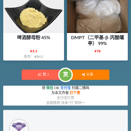
啤酒酵母粉 45%
DMPT（二甲基-β-丙酸噻
亭） 99%
¥
3.3
¥
78
库存：
45
KG
赏
赞
2
分享
用
微信
OR
支付宝
扫描二维码
为本文作者
打个赏
支付宝打赏
金额随意 快来“打”我呀～