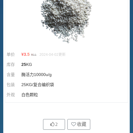
单价
¥
3.5
2024-04-02更新
¥
11
库存
25
KG
含量
酶活力10000u/g
包装
25KG/复合编织袋
外观
白色颗粒
2
收藏