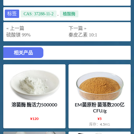
标签
CAS: 37288-11-2
,
植酸酶
« 上一篇
下一篇 »
硫酸镁 99%
秦皮乙素 10:1
相关产品
溶菌酶 酶活力500000
EM菌原粉 菌落数200亿
CFU/g
¥
120
¥
5
库存：
4.5
KG