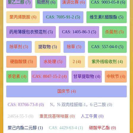
聚乙二醇
(7)
阻燃剂
(6)
演讲比赛
(6)
CAS: 9003-05-8
(6)
聚丙烯酰胺
(6)
CAS: 7695-91-2
(5)
维生素E醋酸酯
(5)
药用薄膜包衣预混剂
(5)
CAS: 1405-86-3
(5)
杀菌剂
(5)
除草剂
(5)
提取物
(5)
除草
(5)
CAS: 557-04-0
(5)
硬脂酸镁
(5)
水处理
(5)
2
(4)
紫外线吸收剂
(4)
茶皂素
(4)
CAS: 8047-15-2
(4)
甘草提取物
(4)
中秋节
(4)
国庆节
(4)
CAS: 83766-73-8 (0)
N，N-双肉桂醛缩-1，6-己二胺 (0)
24654-55-5 (0)
重氮烷基咪唑脲 (0)
人工牛黄 (0)
聚己内酯二元醇 (1)
CAS: 4429-63-4 (1)
碳酸甲乙酯 (0)