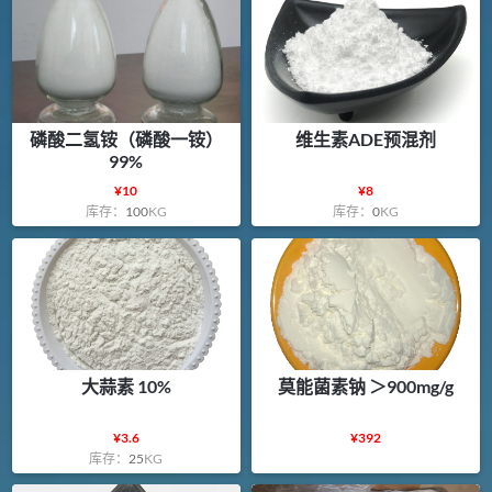
磷酸二氢铵（磷酸一铵）
维生素ADE预混剂
99%
¥
10
¥
8
库存：
100
KG
库存：
0
KG
大蒜素 10%
莫能菌素钠 ＞900mg/g
¥
3.6
¥
392
库存：
25
KG