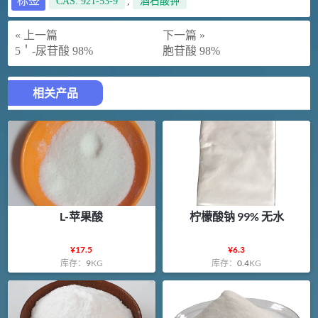
标签
CAS: 921-53-9
,
酒石酸钾
« 上一篇
下一篇 »
5＇-尿苷酸 98%
胞苷酸 98%
相关产品
L-苹果酸
柠檬酸钠 99% 无水
¥
17.5
¥
6.3
库存：
9
KG
库存：
0.4
KG