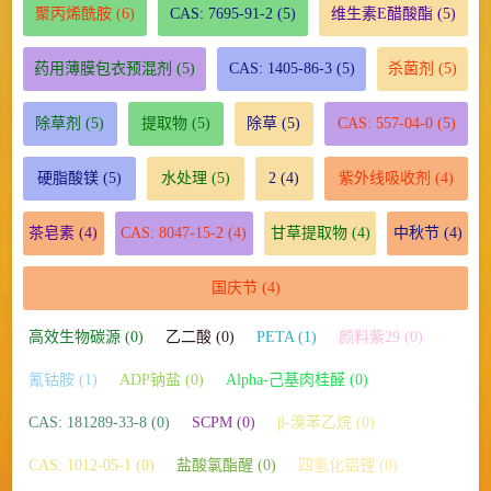
聚丙烯酰胺
(6)
CAS: 7695-91-2
(5)
维生素E醋酸酯
(5)
药用薄膜包衣预混剂
(5)
CAS: 1405-86-3
(5)
杀菌剂
(5)
除草剂
(5)
提取物
(5)
除草
(5)
CAS: 557-04-0
(5)
硬脂酸镁
(5)
水处理
(5)
2
(4)
紫外线吸收剂
(4)
茶皂素
(4)
CAS: 8047-15-2
(4)
甘草提取物
(4)
中秋节
(4)
国庆节
(4)
高效生物碳源 (0)
乙二酸 (0)
PETA (1)
颜料紫29 (0)
氰钴胺 (1)
ADP钠盐 (0)
Alpha-己基肉桂醛 (0)
CAS: 181289-33-8 (0)
SCPM (0)
β-溴苯乙烷 (0)
CAS: 1012-05-1 (0)
盐酸氯酯醒 (0)
四氢化铝锂 (0)