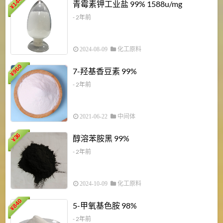
6
144
青霉素钾工业盐 99% 1588u/mg
¥
¥
- 2年前
2024-08-09
化工原料
960
7-羟基香豆素 99%
¥
- 2年前
2021-06-22
中间体
1
36
醇溶苯胺黑 99%
¥
¥
- 2年前
2024-10-09
化工原料
840
4
5-甲氧基色胺 98%
¥
- 2年前