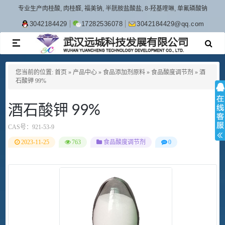
专业生产肉桂酸, 肉桂醛, 福美钠, 半胱胺盐酸盐, 8-羟基喹啉, 单氟磷酸钠
3042184429
17282536078
3042184429@qq.com
TOGGLE
NAVIGATION
您当前的位置:
首页
»
产品中心
»
食品添加剂原料
»
食品酸度调节剂
»
酒
石酸钾 99%
酒石酸钾 99%
CAS号：
921-53-9
2023-11-25
763
食品酸度调节剂
0