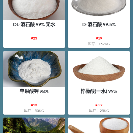
DL-酒石酸 99% 无水
D-酒石酸 99.5%
¥
23
¥
19
库存：
157
KG
苹果酸钾 98%
柠檬酸(一水) 99%
¥
13
¥
3.2
库存：
50
KG
库存：
25
KG