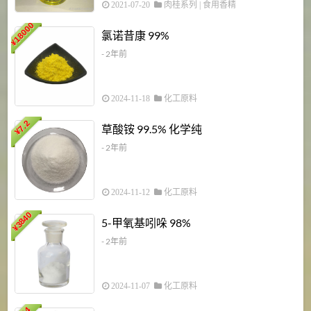
2021-07-20
肉桂系列
|
食用香精
18000
1
氯诺昔康 99%
¥
- 2年前
2024-11-18
化工原料
7.2
草酸铵 99.5% 化学纯
¥
- 2年前
2024-11-12
化工原料
3840
5-甲氧基吲哚 98%
¥
- 2年前
2024-11-07
化工原料