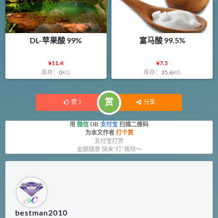
DL-苹果酸 99%
富马酸 99.5%
¥
11.4
¥
7.5
库存：
0
KG
库存：
35.6
KG
赏
赞
2
分享
用
微信
OR
支付宝
扫描二维码
为本文作者
打个赏
支付宝打赏
金额随意 快来“打”我呀～
bestman2010