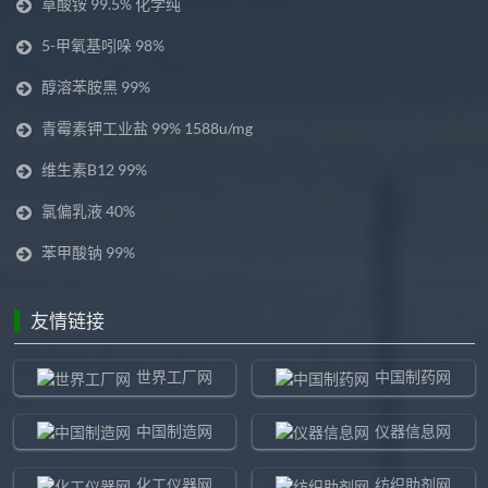
草酸铵 99.5% 化学纯
5-甲氧基吲哚 98%
醇溶苯胺黑 99%
青霉素钾工业盐 99% 1588u/mg
维生素B12 99%
氯偏乳液 40%
苯甲酸钠 99%
友情链接
世界工厂网
中国制药网
中国制造网
仪器信息网
化工仪器网
纺织助剂网