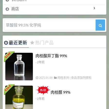
商店
草酸铵 99.5% 化学纯
最近更新
热门产品
198
肉桂酸异丁酯 99%
¥
- 2年前
2025-01-09
肉桂系列
|
食品添加剂原料
34.8
2
¥
肉桂醛 99%
- 2年前