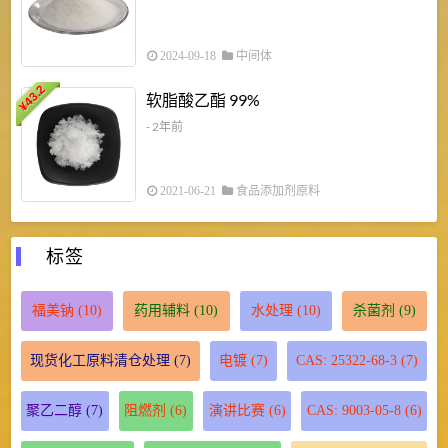
2024-09-18
中间体
43.2
3
软脂酸乙酯 99%
¥
¥
- 2年前
2021-06-21
食品添加剂原料
标签
福美钠
(10)
药用辅料
(10)
水处理
(10)
杀菌剂
(9)
现货化工原料清仓处理
(7)
电镀
(7)
CAS: 25322-68-3
(7)
聚乙二醇
(7)
阻燃剂
(6)
演讲比赛
(6)
CAS: 9003-05-8
(6)