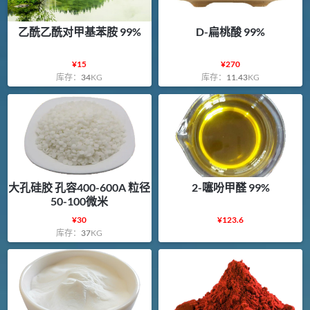
乙酰乙酰对甲基苯胺 99%
D-扁桃酸 99%
¥
15
¥
270
库存：
34
KG
库存：
11.43
KG
大孔硅胶 孔容400-600A 粒径
2-噻吩甲醛 99%
50-100微米
¥
30
¥
123.6
库存：
37
KG