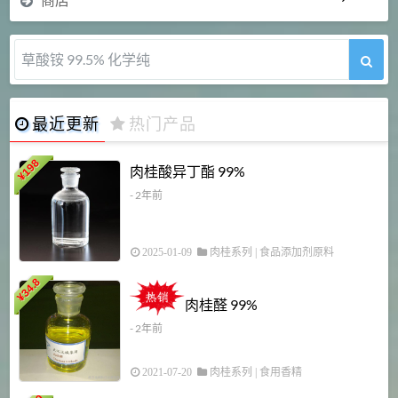
5-甲氧基吲哚 98%
最近更新
热门产品
198
肉桂酸异丁酯 99%
¥
- 2年前
2025-01-09
肉桂系列
|
食品添加剂原料
34.8
2
¥
肉桂醛 99%
- 2年前
2021-07-20
肉桂系列
|
食用香精