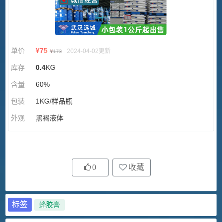
单价
¥
75
2024-04-02更新
¥
173
库存
0.4
KG
含量
60%
包装
1KG/样品瓶
外观
黑褐液体
0
收藏
标签
蜂胶膏