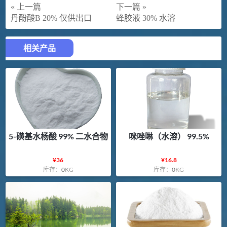
« 上一篇
下一篇 »
丹酚酸B 20% 仅供出口
蜂胶液 30% 水溶
相关产品
5-磺基水杨酸 99% 二水合物
咪唑啉（水溶） 99.5%
¥
36
¥
16.8
库存：
0
KG
库存：
0
KG