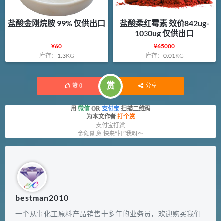
盐酸金刚烷胺 99% 仅供出口
盐酸柔红霉素 效价842ug-
1030ug 仅供出口
¥
60
¥
65000
库存：
1.3
KG
库存：
0.01
KG
赏
赞
0
分享
用
微信
OR
支付宝
扫描二维码
为本文作者
打个赏
支付宝打赏
金额随意 快来“打”我呀～
bestman2010
一个从事化工原料产品销售十多年的业务员，欢迎购买我们