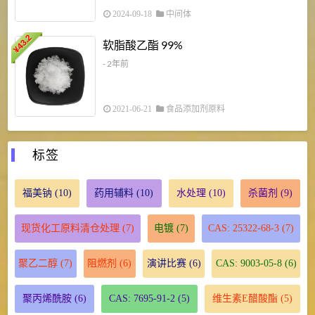
2024-09-18
中间体
43.2
3
软脂酸乙酯 99%
¥
¥
- 2年前
2021-06-21
食品添加剂原料
标签
福美钠
(10)
药用辅料
(10)
水处理
(10)
杀菌剂
(9)
现货化工原料清仓处理
(7)
电镀
(7)
CAS: 25322-68-3
(7)
聚乙二醇
(7)
阻燃剂
(6)
演讲比赛
(6)
CAS: 9003-05-8
(6)
聚丙烯酰胺
(6)
CAS: 7695-91-2
(5)
维生素E醋酸酯
(5)