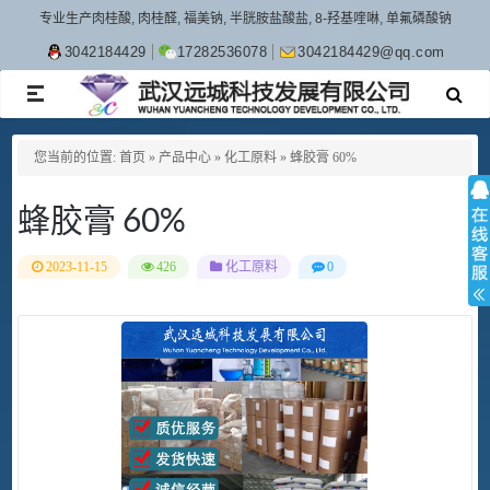
专业生产肉桂酸, 肉桂醛, 福美钠, 半胱胺盐酸盐, 8-羟基喹啉, 单氟磷酸钠
3042184429
17282536078
3042184429@qq.com
TOGGLE
NAVIGATION
您当前的位置:
首页
»
产品中心
»
化工原料
»
蜂胶膏 60%
蜂胶膏 60%
2023-11-15
426
化工原料
0