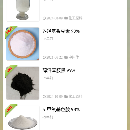
2024-08-09
化工原料
960
7-羟基香豆素 99%
¥
- 2年前
2021-06-22
中间体
1
36
醇溶苯胺黑 99%
¥
¥
- 2年前
2024-10-09
化工原料
840
4
5-甲氧基色胺 98%
¥
- 2年前