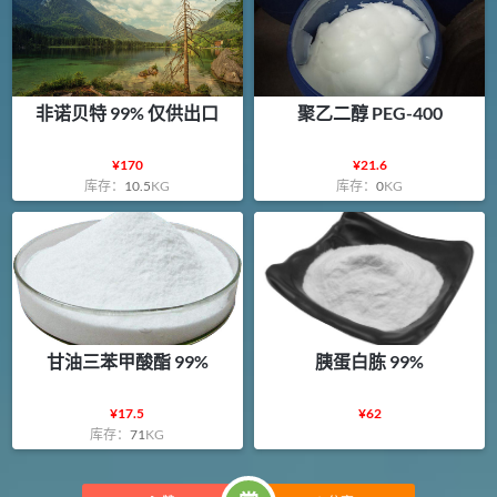
非诺贝特 99% 仅供出口
聚乙二醇 PEG-400
¥
170
¥
21.6
库存：
10.5
KG
库存：
0
KG
甘油三苯甲酸酯 99%
胰蛋白胨 99%
¥
17.5
¥
62
库存：
71
KG