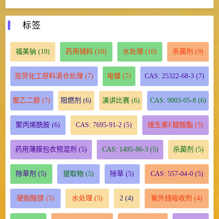
标签
福美钠
(10)
药用辅料
(10)
水处理
(10)
杀菌剂
(9)
现货化工原料清仓处理
(7)
电镀
(7)
CAS: 25322-68-3
(7)
聚乙二醇
(7)
阻燃剂
(6)
演讲比赛
(6)
CAS: 9003-05-8
(6)
聚丙烯酰胺
(6)
CAS: 7695-91-2
(5)
维生素E醋酸酯
(5)
药用薄膜包衣预混剂
(5)
CAS: 1405-86-3
(5)
杀菌剂
(5)
除草剂
(5)
提取物
(5)
除草
(5)
CAS: 557-04-0
(5)
硬脂酸镁
(5)
水处理
(5)
2
(4)
紫外线吸收剂
(4)