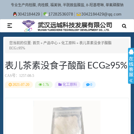
专业生产肉桂酸, 肉桂醛, 福美钠, 半胱胺盐酸盐, 8-羟基喹啉, 单氟磷酸钠
3042184429
17282536078
3042184429@qq.com
TOGGLE
NAVIGATION
您当前的位置:
首页
»
产品中心
»
化工原料
»
表儿茶素没食子酸酯
ECG≥95%
表儿茶素没食子酸酯 ECG≥95%
CAS号：
1257-08-5
2021-07-20
1.7k
化工原料
0