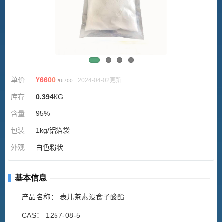
单价
¥
6600
2024-04-02更新
¥
6700
库存
0.394
KG
含量
95%
包装
1kg/铝箔袋
外观
白色粉状
基本信息
产品名称： 表儿茶素没食子酸酯
CAS： 1257-08-5