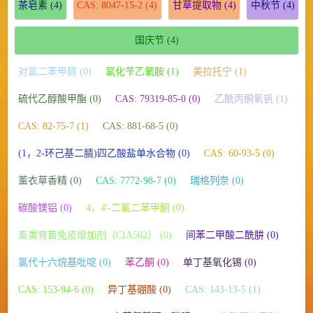
茶皂素
(4)
CAS: 8047-15-2
(4)
甘草提取物
(4)
中秋节
(4)
国庆节
(4)
对氯二苯甲醇 (0)
氯化苄乙氧胺 (1)
美拉托宁 (1)
硫代乙醇酸甲酯 (0)
CAS: 79319-85-0 (0)
乙酰丙酮氧钒 (1)
CAS: 82-75-7 (1)
CAS: 881-68-5 (0)
(1，2-环己基二腈)四乙酸盐单水合物 (0)
CAS: 60-93-5 (0)
薰衣草香精 (0)
CAS: 7772-98-7 (0)
瑞格列奈 (0)
碳酸镁铝 (0)
4，4′-二氟二苯甲酮 (0)
畜类育苗免疫增加剂（CIA502） (0)
间苯二甲酸二酰肼 (0)
氯代十六烷基吡啶 (0)
苯乙酮 (0)
单丁基氧化锡 (0)
CAS: 153-94-6 (0)
异丁基硼酸 (0)
CAS: 143-13-5 (1)