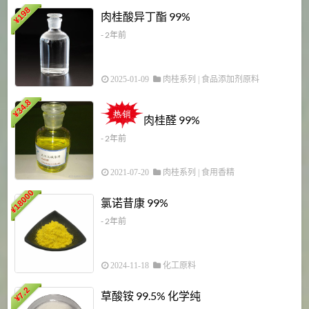
198
肉桂酸异丁酯 99%
¥
- 2年前
2025-01-09
肉桂系列
|
食品添加剂原料
34.8
2
¥
肉桂醛 99%
- 2年前
2021-07-20
肉桂系列
|
食用香精
18000
1
氯诺昔康 99%
¥
- 2年前
2024-11-18
化工原料
7.2
草酸铵 99.5% 化学纯
¥