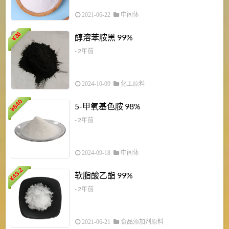
2021-06-22
中间体
1
36
醇溶苯胺黑 99%
¥
¥
- 2年前
2024-10-09
化工原料
840
4
5-甲氧基色胺 98%
¥
- 2年前
2024-09-18
中间体
43.2
3
软脂酸乙酯 99%
¥
¥
- 2年前
2021-06-21
食品添加剂原料