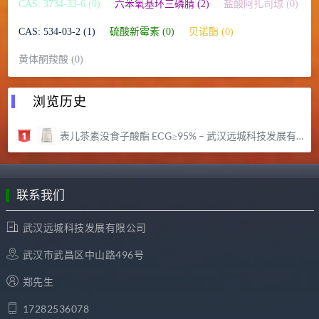
CAS: 3734-33-6 (0)
六苯氧基环三磷腈 (2)
盐酸阿扎司琼 (0)
CAS: 534-03-2 (1)
硫酸新霉素 (0)
贝诺酯 (0)
黄体酮羧酸 (0)
浏览历史
表儿茶素没食子酸酯 ECG≥95% – 武汉远城科技发展有限公司
联系我们
武汉远城科技发展有限公司
武汉市武昌区中山路496号
郑先生
17282536078