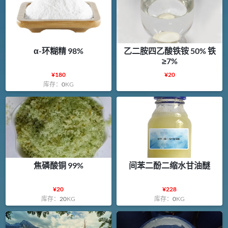
α-环糊精 98%
乙二胺四乙酸铁铵 50% 铁
≥7%
¥
180
¥
20
库存：
0
KG
焦磷酸铜 99%
间苯二酚二缩水甘油醚
¥
20
¥
228
库存：
20
KG
库存：
0
KG