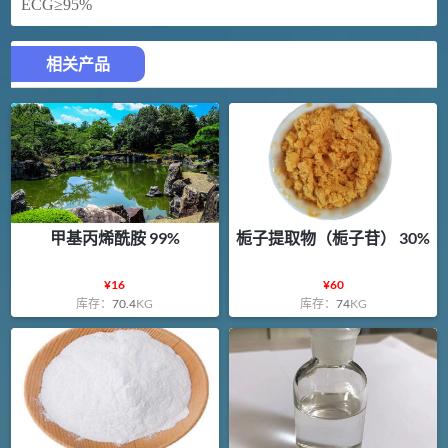
ECG≥95%
相关产品
甲基丙烯酰胺 99%
栀子提取物（栀子苷） 30%
¥
16
¥
60
库存：
70.4
KG
库存：
74
KG