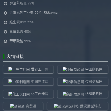
醇溶苯胺黑 99%
青霉素钾工业盐 99% 1588u/mg
维生素B12 99%
氯偏乳液 40%
苯甲酸钠 99%
友情链接
世界工厂网
中国制药网
中国制造网
仪器信息网
化工仪器网
纺织助剂网
商贸通
武汉远城科技