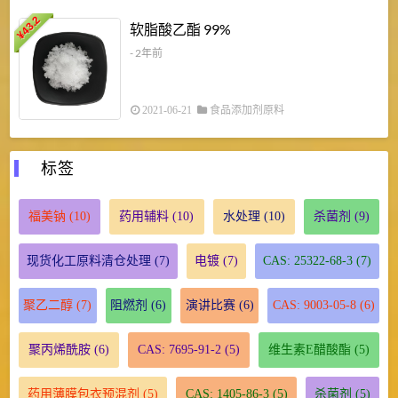
43.2
3
软脂酸乙酯 99%
¥
¥
- 2年前
2021-06-21
食品添加剂原料
标签
福美钠
(10)
药用辅料
(10)
水处理
(10)
杀菌剂
(9)
现货化工原料清仓处理
(7)
电镀
(7)
CAS: 25322-68-3
(7)
聚乙二醇
(7)
阻燃剂
(6)
演讲比赛
(6)
CAS: 9003-05-8
(6)
聚丙烯酰胺
(6)
CAS: 7695-91-2
(5)
维生素E醋酸酯
(5)
药用薄膜包衣预混剂
(5)
CAS: 1405-86-3
(5)
杀菌剂
(5)