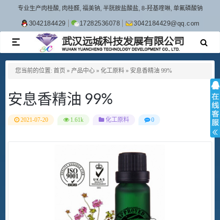
专业生产肉桂酸, 肉桂醛, 福美钠, 半胱胺盐酸盐, 8-羟基喹啉, 单氟磷酸钠
3042184429
17282536078
3042184429@qq.com
TOGGLE
NAVIGATION
您当前的位置:
首页
»
产品中心
»
化工原料
»
安息香精油 99%
安息香精油 99%
2021-07-20
1.61k
化工原料
0