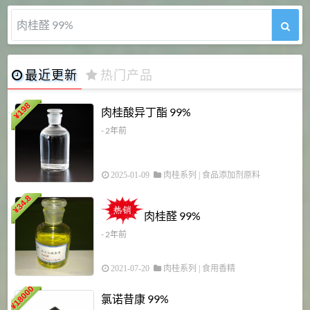
氯诺昔康 99%
最近更新
热门产品
198
肉桂酸异丁酯 99%
¥
- 2年前
2025-01-09
肉桂系列
|
食品添加剂原料
34.8
2
¥
肉桂醛 99%
- 2年前
2021-07-20
肉桂系列
|
食用香精
18000
1
氯诺昔康 99%
¥