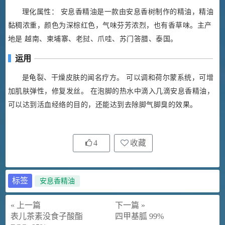
理化属性： 安息香精油是一款由安息香树制作的精油，精油
黏稠浓重，颜色为深棕红色，气味芬芳浓烈，也有香草味。主产
地是 越南、柬埔寨、老挝、爪哇、苏门答腊、泰国。
运用
是龟裂、干燥皮肤的闻名疗方。 可以调和荷尔蒙系统，可增
加肌肤弹性，修复发丝。 在泡脚的热水中滴入几滴安息香精油，
可以达到活血经络的目的，还能达到去除脚气脚臭的效果。
4
收藏
标签
安息香精油
« 上一篇
下一篇 »
表儿茶素没食子酸酯
四甲基胍 99%