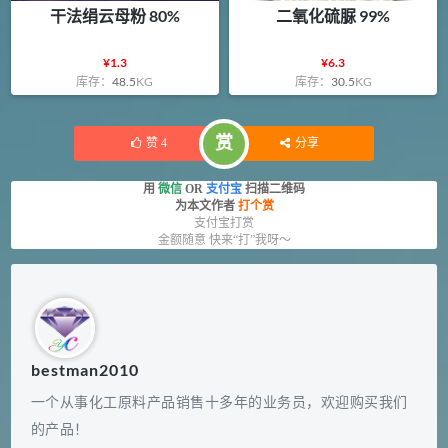
干法绢云母粉 80%
二氧化硫脲 99%
¥
1.3
¥
6.3
库存：
48.5
KG
库存：
30.5
KG
赏
赞
4
分享
用
微信
OR
支付宝
扫描二维码
为本文作者
打个赏
支付宝打赏
金额随意 快来“打”我呀～
bestman2010
一个从事化工原料产品销售十多年的业务员，欢迎购买我们
的产品！