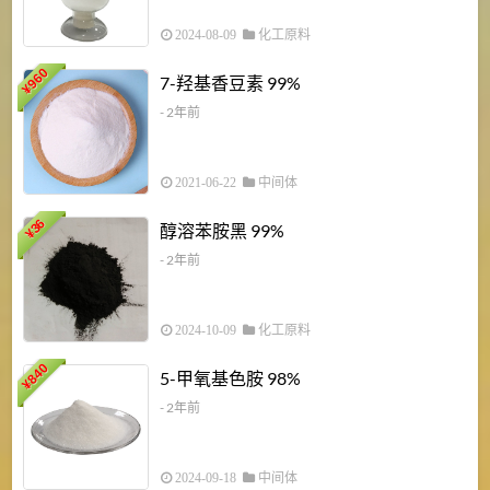
2024-08-09
化工原料
960
7-羟基香豆素 99%
¥
- 2年前
2021-06-22
中间体
1
36
醇溶苯胺黑 99%
¥
¥
- 2年前
2024-10-09
化工原料
840
4
5-甲氧基色胺 98%
¥
- 2年前
2024-09-18
中间体