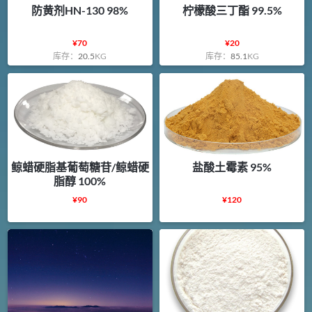
防黄剂HN-130 98%
柠檬酸三丁酯 99.5%
¥
70
¥
20
库存：
20.5
KG
库存：
85.1
KG
鲸蜡硬脂基葡萄糖苷/鲸蜡硬
盐酸土霉素 95%
脂醇 100%
¥
90
¥
120