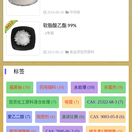
2024-09-18
中间体
43.2
3
软脂酸乙酯 99%
¥
¥
- 2年前
2021-06-21
食品添加剂原料
标签
福美钠
(10)
药用辅料
(10)
水处理
(10)
杀菌剂
(9)
现货化工原料清仓处理
(7)
电镀
(7)
CAS: 25322-68-3
(7)
聚乙二醇
(7)
阻燃剂
(6)
演讲比赛
(6)
CAS: 9003-05-8
(6)
聚丙烯酰胺
(6)
CAS: 7695-91-2
(5)
维生素E醋酸酯
(5)