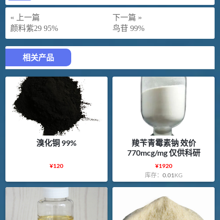
« 上一篇
下一篇 »
颜料紫29 95%
鸟苷 99%
相关产品
溴化铜 99%
羧苄青霉素钠 效价
770mcg/mg 仅供科研
¥
120
¥
1920
库存：
0.01
KG