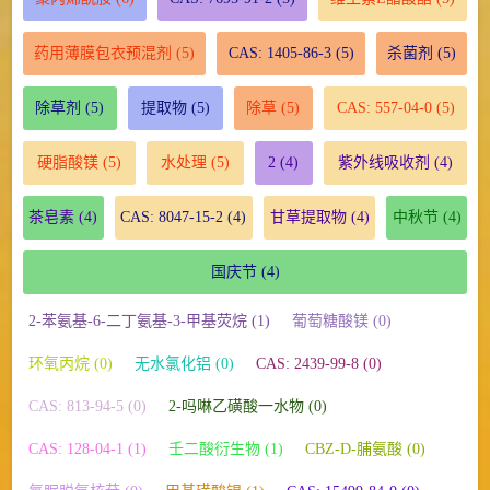
药用薄膜包衣预混剂
(5)
CAS: 1405-86-3
(5)
杀菌剂
(5)
除草剂
(5)
提取物
(5)
除草
(5)
CAS: 557-04-0
(5)
硬脂酸镁
(5)
水处理
(5)
2
(4)
紫外线吸收剂
(4)
茶皂素
(4)
CAS: 8047-15-2
(4)
甘草提取物
(4)
中秋节
(4)
国庆节
(4)
2-苯氨基-6-二丁氨基-3-甲基荧烷 (1)
葡萄糖酸镁 (0)
环氧丙烷 (0)
无水氯化铝 (0)
CAS: 2439-99-8 (0)
CAS: 813-94-5 (0)
2-吗啉乙磺酸一水物 (0)
CAS: 128-04-1 (1)
壬二酸衍生物 (1)
CBZ-D-脯氨酸 (0)