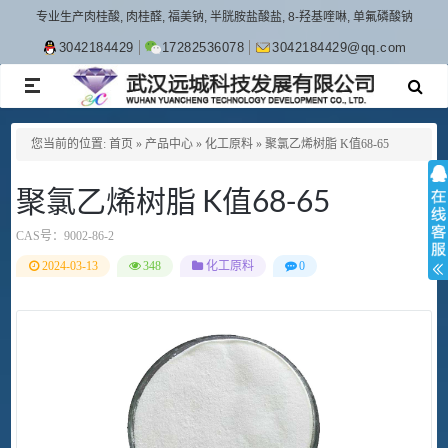
专业生产肉桂酸, 肉桂醛, 福美钠, 半胱胺盐酸盐, 8-羟基喹啉, 单氟磷酸钠
3042184429
17282536078
3042184429@qq.com
TOGGLE
NAVIGATION
您当前的位置:
首页
»
产品中心
»
化工原料
»
聚氯乙烯树脂 K值68-65
聚氯乙烯树脂 K值68-65
CAS号：
9002-86-2
2024-03-13
348
化工原料
0