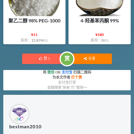
聚乙二醇 98% PEG-1000
4-羟基苯丙酮 99%
¥
11
¥
180
库存：
15.874
KG
库存：
0
KG
赏
赞
1
分享
用
微信
OR
支付宝
扫描二维码
为本文作者
打个赏
支付宝打赏
金额随意 快来“打”我呀～
bestman2010