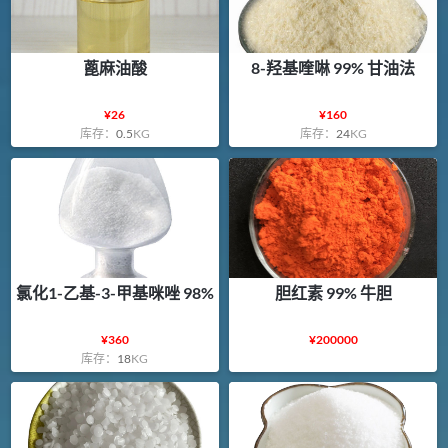
蓖麻油酸
8-羟基喹啉 99% 甘油法
¥
26
¥
160
库存：
0.5
KG
库存：
24
KG
氯化1-乙基-3-甲基咪唑 98%
胆红素 99% 牛胆
¥
360
¥
200000
库存：
18
KG