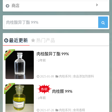
商店
肉桂醛 99%
最近更新
热门产品
198
肉桂酸异丁酯 99%
¥
- 2年前
2025-01-09
肉桂系列
|
食品添加剂原料
34.8
2
¥
肉桂醛 99%
- 2年前
2021-07-20
肉桂系列
|
食用香精