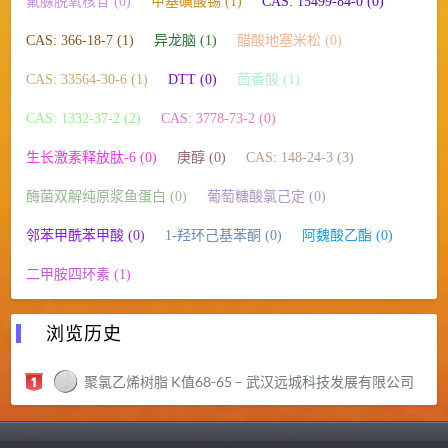
氟脲脱氧核苷 (0)
甲基磺酸锡 (1)
CAS: 15499-84-0 (0)
CAS: 366-18-7 (1)
异龙脑 (1)
醋酸地塞米松 (0)
CAS: 33564-30-6 (1)
DTT (0)
茴香酸 (1)
CAS: 1332-37-2 (2)
CAS: 3778-73-2 (0)
生长激素释放肽-6 (0)
庚醇 (0)
CAS: 148-24-3 (3)
酶菌双解纯原浆鱼蛋白 (0)
葡萄糖酸氯己定 (0)
邻苯甲酰苯甲酸 (0)
1-羟环己基苯酮 (0)
阿魏酸乙酯 (0)
二甲胺四环素 (1)
浏览历史
聚氯乙烯树脂 K值68-65 – 武汉远城科技发展有限公司