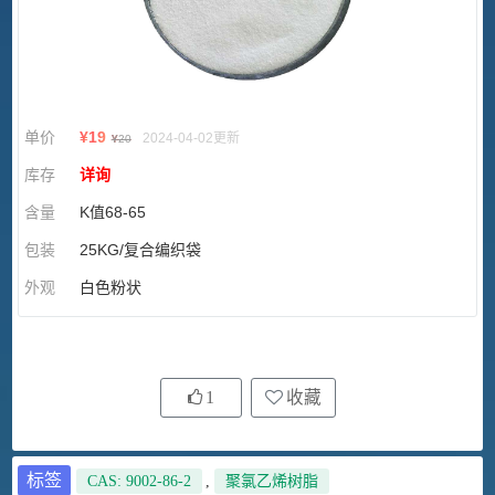
单价
¥
19
2024-04-02更新
¥
20
库存
详询
含量
K值68-65
包装
25KG/复合编织袋
外观
白色粉状
1
收藏
标签
CAS: 9002-86-2
,
聚氯乙烯树脂