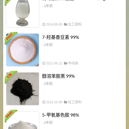
¥
- 2年前
2024-08-09
化工原料
960
7-羟基香豆素 99%
¥
- 2年前
2021-06-22
中间体
1
36
醇溶苯胺黑 99%
¥
¥
- 2年前
2024-10-09
化工原料
840
4
5-甲氧基色胺 98%
¥
- 2年前