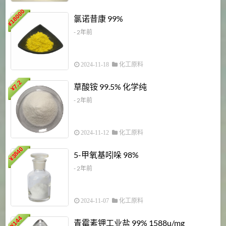
18000
1
氯诺昔康 99%
¥
- 2年前
2024-11-18
化工原料
7.2
草酸铵 99.5% 化学纯
¥
- 2年前
2024-11-12
化工原料
3840
5-甲氧基吲哚 98%
¥
- 2年前
2024-11-07
化工原料
6
144
青霉素钾工业盐 99% 1588u/mg
¥