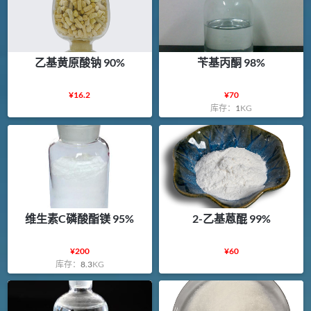
乙基黄原酸钠 90%
苄基丙酮 98%
¥
16.2
¥
70
库存：
1
KG
维生素C磷酸酯镁 95%
2-乙基蒽醌 99%
¥
200
¥
60
库存：
8.3
KG