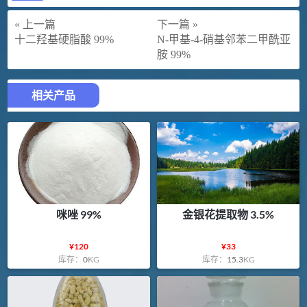
« 上一篇
下一篇 »
十二羟基硬脂酸 99%
N-甲基-4-硝基邻苯二甲酰亚
胺 99%
相关产品
咪唑 99%
金银花提取物 3.5%
¥
120
¥
33
库存：
0
KG
库存：
15.3
KG