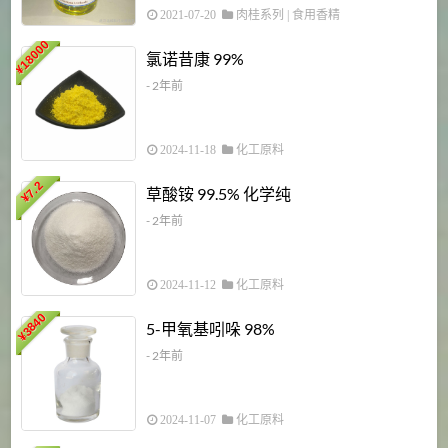
2021-07-20
肉桂系列
|
食用香精
18000
1
氯诺昔康 99%
¥
- 2年前
2024-11-18
化工原料
7.2
草酸铵 99.5% 化学纯
¥
- 2年前
2024-11-12
化工原料
3840
5-甲氧基吲哚 98%
¥
- 2年前
2024-11-07
化工原料