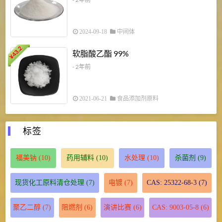
2024-09-18
中间体
43.2
3
软脂酸乙酯 99%
¥
¥
- 2年前
2021-06-21
食品添加剂原料
标签
福美钠
(10)
药用辅料
(10)
水处理
(10)
杀菌剂
(9)
现货化工原料清仓处理
(7)
电镀
(7)
CAS: 25322-68-3
(7)
聚乙二醇
(7)
阻燃剂
(6)
演讲比赛
(6)
CAS: 9003-05-8
(6)