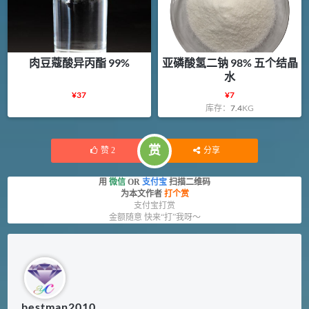
肉豆蔻酸异丙酯 99%
亚磷酸氢二钠 98% 五个结晶
水
¥
37
¥
7
库存：
7.4
KG
赏
赞
2
分享
用
微信
OR
支付宝
扫描二维码
为本文作者
打个赏
支付宝打赏
金额随意 快来“打”我呀～
bestman2010