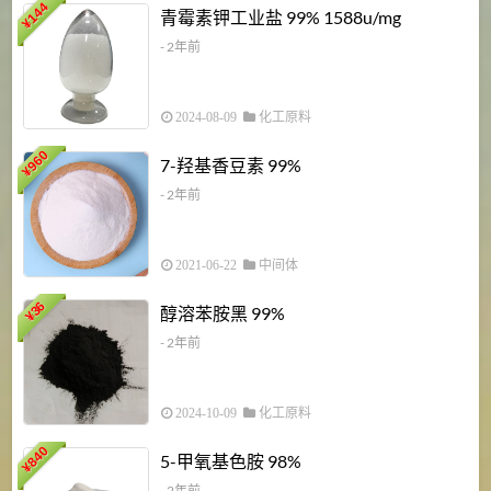
6
144
青霉素钾工业盐 99% 1588u/mg
¥
¥
- 2年前
2024-08-09
化工原料
960
7-羟基香豆素 99%
¥
- 2年前
2021-06-22
中间体
1
36
醇溶苯胺黑 99%
¥
¥
- 2年前
2024-10-09
化工原料
840
4
5-甲氧基色胺 98%
¥
- 2年前