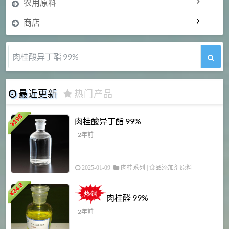
农用原料
商店
肉桂酸异丁酯 99%
最近更新
热门产品
198
肉桂酸异丁酯 99%
¥
- 2年前
2025-01-09
肉桂系列
|
食品添加剂原料
34.8
2
¥
肉桂醛 99%
- 2年前