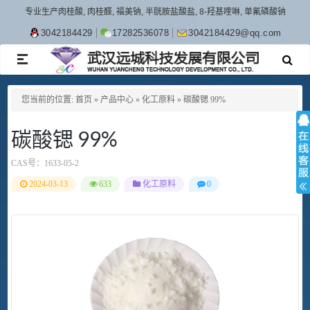
专业生产肉桂酸, 肉桂醛, 福美钠, 半胱胺盐酸盐, 8-羟基喹啉, 单氟磷酸钠
3042184429
17282536078
3042184429@qq.com
TOGGLE
NAVIGATION
您当前的位置:
首页
»
产品中心
»
化工原料
»
碳酸锶 99%
碳酸锶 99%
CAS号：
1633-05-2
2024-03-13
633
化工原料
0