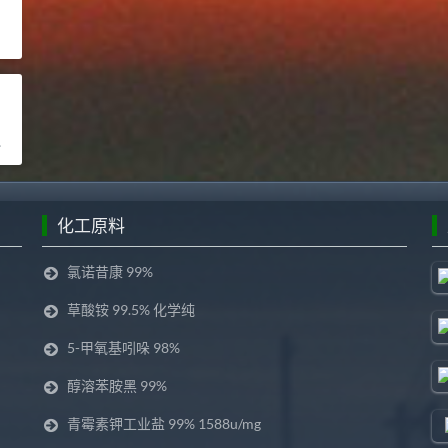
化工原料
氯诺昔康 99%
草酸铵 99.5% 化学纯
5-甲氧基吲哚 98%
醇溶苯胺黑 99%
青霉素钾工业盐 99% 1588u/mg