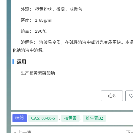
92
对甲氧基苯甲醛（茴香醛）
5
外观： 橙黄粉状，微臭，味微苦
¥
99.5%
密度： 1.65g/ml
浏览量 - 1.89w
熔点： 290℃
2021-06-19
化工原料
69.6
溶解性： 溶液易变质，在碱性溶液中或遇光变质更快。本
S-羧甲基-L-半胱氨酸(羧甲司坦)
6
¥
化钠溶液中溶解。
98.5%
浏览量 - 1.72w
运用
2021-05-30
化工原料
生产核黄素磷酸钠
27
抗氧剂BHT 99.5%
7
¥
浏览量 - 1.64w
8
2021-05-25
食品添加剂原料
11.25
D-异抗坏血酸钠 98%
8
标签
CAS: 83-88-5
,
核黄素
,
维生素B2
¥
浏览量 - 1.55w
« 上一篇
下一