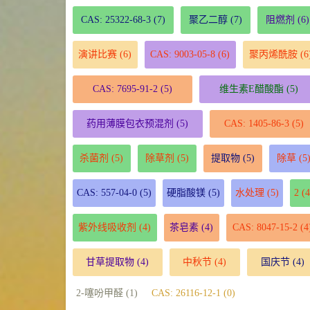
CAS: 25322-68-3
(7)
聚乙二醇
(7)
阻燃剂
(6)
演讲比赛
(6)
CAS: 9003-05-8
(6)
聚丙烯酰胺
(6
CAS: 7695-91-2
(5)
维生素E醋酸酯
(5)
药用薄膜包衣预混剂
(5)
CAS: 1405-86-3
(5)
杀菌剂
(5)
除草剂
(5)
提取物
(5)
除草
(5
CAS: 557-04-0
(5)
硬脂酸镁
(5)
水处理
(5)
2
(4
紫外线吸收剂
(4)
茶皂素
(4)
CAS: 8047-15-2
(4
甘草提取物
(4)
中秋节
(4)
国庆节
(4)
2-噻吩甲醛 (1)
CAS: 26116-12-1 (0)