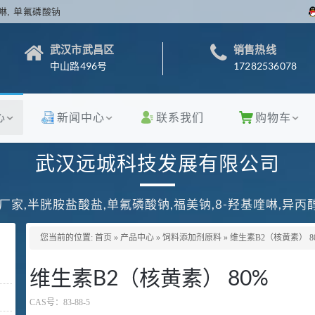
啉, 单氟磷酸钠
武汉市武昌区
销售热线
中山路496号
17282536078
心
新闻中心
联系我们
购物车
武汉远城科技发展有限公司
厂家,半胱胺盐酸盐,单氟磷酸钠,福美钠,8-羟基喹啉,异
您当前的位置:
首页
»
产品中心
»
饲料添加剂原料
»
维生素B2（核黄素） 8
维生素B2（核黄素） 80%
CAS号：
83-88-5