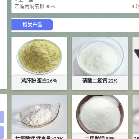
2021-05-25
食品添加剂原料
乙酰丙酮氧钒 98%
8-
475
硬脂富马酸钠 99%
9
¥
相关产品
浏览量 - 1.54w
2021-06-19
化工原料
34.8
DL-蛋氨酸 99%
10
¥
浏览量 - 1.48w
2021-06-21
食品添加剂原料
鸡肝粉 蛋白26％
磷酸二氢钙 22%
¥
8.75
¥
1.44
库存：
19
KG
库存：
24.9
KG
)
甘氨酸锰 锰含量≥22%
二甲酸钾 98%
2