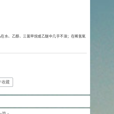
品在水、乙醇、三氯甲烷或乙醚中几乎不溶；在稀氢氧
收藏
篇 »