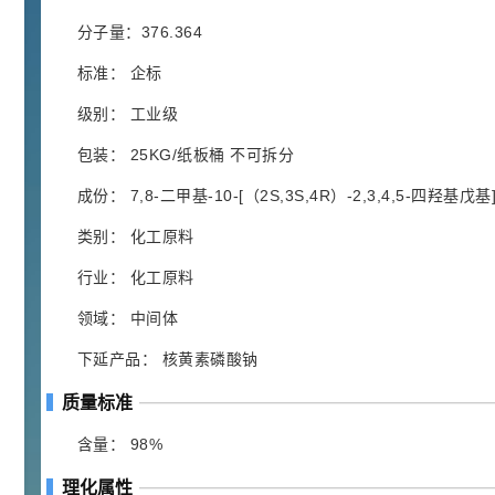
胍基乙酸 98%
1
¥
浏览量 - 10w+
分子量：376.364
标准： 企标
2021-05-25
饲料添加剂原料
级别： 工业级
253
乙酸橙花酯 99%
2
¥
包装： 25KG/纸板桶 不可拆分
浏览量 - 5.51w
成份： 7,8-二甲基-10-[（2S,3S,4R）-2,3,4,5-四羟基戊
2021-06-17
化工原料
类别： 化工原料
145
多效唑 90%
3
¥
行业： 化工原料
浏览量 - 4.4w
领域： 中间体
2021-07-07
植物生长调节剂
下延产品： 核黄素磷酸钠
29
N-羟甲基丙烯酰胺 98% NMA
4
质量标准
¥
浏览量 - 1.98w
含量： 98%
2021-06-22
化工原料
理化属性