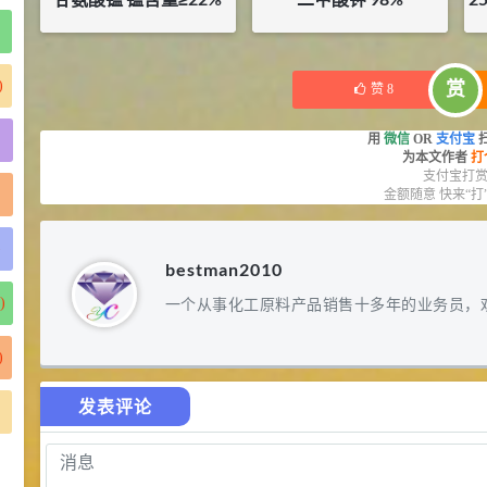
¥
27
¥
27
)
赏
赞
8
用
微信
OR
支付宝
为本文作者
打
支付宝打
金额随意 快来“打
)
bestman2010
)
一个从事化工原料产品销售十多年的业务员，
)
发表评论