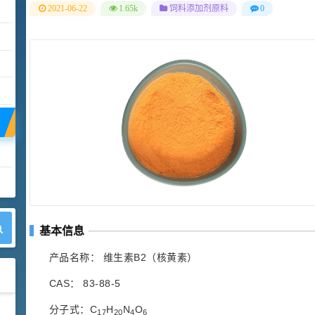
2021-06-22
1.65k
饲料添加剂原料
0
基本信息
产品名称： 维生素B2（核黄素）
CAS： 83-88-5
分子式：C
H
N
O
42
17
20
4
6