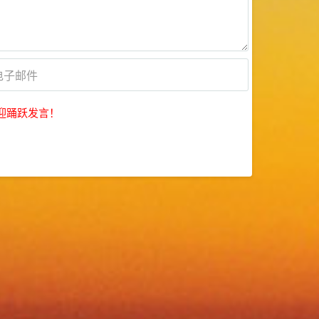
迎踊跃发言！