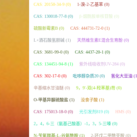
CAS: 20150-34-9 (0)
1-溴-2-乙基苯 (0)
CAS: 130018-77-8 (0)
β-烟酰胺单核苷酸 (0)
硫酸新霉素B (0)
CAS: 444731-72-0 (1)
L+酒石酸氢胆碱 (1)
天然维生素E混合生育酚 (0)
CAS: 3681-99-0 (0)
CAS: 4437-20-1 (0)
CAS: 134451-94-8 (1)
紫外线吸收剂UV-284 (0)
CAS: 302-17-0 (0)
吡哆醇杂质20 (0)
氢化大豆油 (1
辛基缩水甘油醚 (0)
9，9′-双(4-羟苯基)芴 (0)
O-甲基异脲硫酸盐 (1)
没食子酸 (1)
CAS: 175013-18-0 (0)
光引发剂819 (0)
HMS (0)
2，4，6-三（氨基己酸基）-1，3，5-三嗪 (0)
N-苄氧羰基-L-谷氨酰胺 (1)
2-环戊二甲酰亚胺 (0)