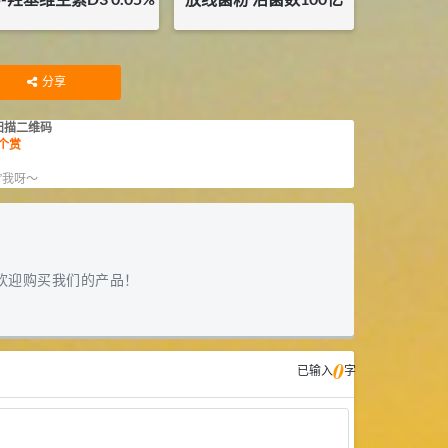
¥
80
¥
36
库存：
43
KG
库存：
10
KG
分享
扫描二维码
个赏
赏
”我呀～
欢迎购买我们的产品！
0
已输入
字