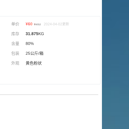
单价
¥
60
2024-04-02更新
¥
452
库存
31.875
KG
含量
80%
包装
25公斤/箱
外观
黄色粉状