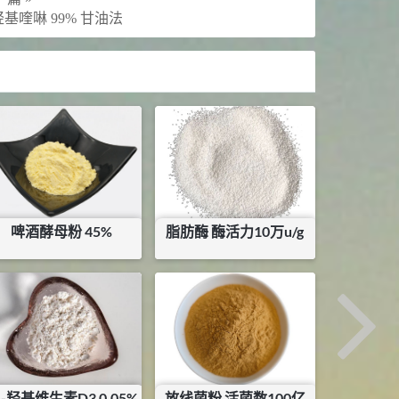
羟基喹啉 99% 甘油法
啤酒酵母粉 45%
脂肪酶 酶活力10万u/g
¥
3.3
¥
38.4
库存：
45
KG
库存：
0
KG
5-羟基维生素D3 0.05%
放线菌粉 活菌数100亿