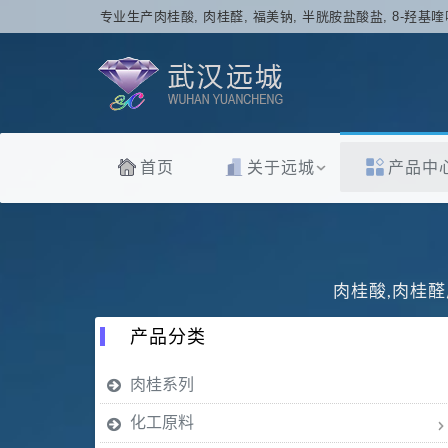
专业生产肉桂酸, 肉桂醛, 福美钠, 半胱胺盐酸盐, 8-羟基喹
首页
关于远城
产品中
肉桂酸,肉桂醛
产品分类
肉桂系列
化工原料