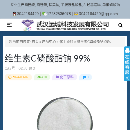
专业生产肉桂酸, 肉桂醛, 福美钠, 半胱胺盐酸盐, 8-羟基喹啉, 单氟磷酸钠
3042184429
17282536078
3042184429@qq.com
TOGGLE
NAVIGATION
您当前的位置:
首页
»
产品中心
»
化工原料
»
维生素C磷酸酯钠 99%
维生素C磷酸酯钠 99%
CAS号：
66170-10-3
2024-03-07
410
化工原料
0