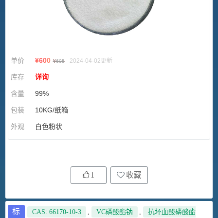
单价
¥
600
2024-04-02更新
¥
605
库存
详询
含量
99%
包装
10KG/纸箱
外观
白色粉状
1
收藏
标
CAS: 66170-10-3
,
VC磷酸酯钠
,
抗坏血酸磷酸酯