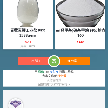
青霉素钾工业盐 99%
三(羟甲基)硝基甲烷 99% 熔点
1588u/mg
160
¥
144
¥
120
库存：
0
KG
赏
赞
1
分享
用
微信
OR
支付宝
扫描二维码
为本文作者
打个赏
支付宝打赏
金额随意 快来“打”我呀～