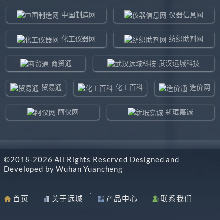
中国制造网
仪器信息网
化工仪器网
纺织助剂网
商贸通
武汉远城科技
贸易通
化工百科
造价网
阿仪网
新珉嘉诚
环球贸易网
960化工网
©2018-
2026
All Rights Reserved Designed and
东北制造网
药智通
Developed by
Wuhan Yuancheng
搜了网
八方资源网
首页
关于远城
产品中心
联系我们
马可波罗网
阿仪网远城科技