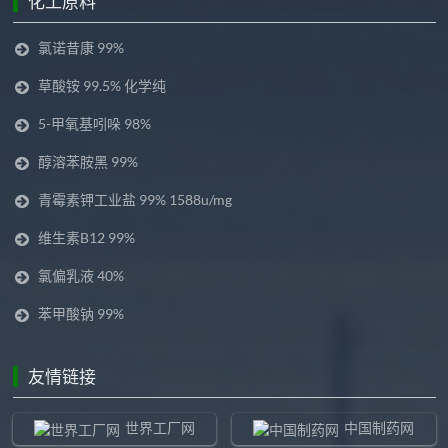
化工原料
氯诺昔康 99%
草酸铵 99.5% 化学纯
5-甲氧基吲哚 98%
醇溶苯胺黑 99%
青霉素钾工业盐 99% 1588u/mg
维生素B12 99%
氯偏乳液 40%
苯甲酸钠 99%
友情链接
世界工厂网
中国制药网