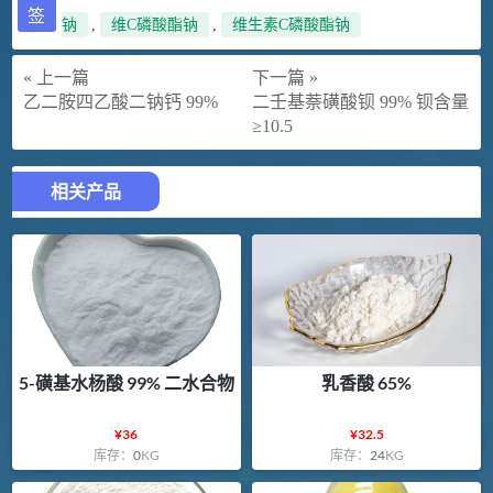
签
钠
,
维C磷酸酯钠
,
维生素C磷酸酯钠
« 上一篇
下一篇 »
乙二胺四乙酸二钠钙 99%
二壬基萘磺酸钡 99% 钡含量
≥10.5
相关产品
5-磺基水杨酸 99% 二水合物
乳香酸 65%
¥
36
¥
32.5
库存：
0
KG
库存：
24
KG