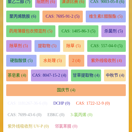
聚乙二醇
(7)
阻燃剂
(6)
演讲比赛
(6)
CAS: 9003-05-8
(6)
聚丙烯酰胺
(6)
CAS: 7695-91-2
(5)
维生素E醋酸酯
(5)
药用薄膜包衣预混剂
(5)
CAS: 1405-86-3
(5)
杀菌剂
(5)
除草剂
(5)
提取物
(5)
除草
(5)
CAS: 557-04-0
(5)
硬脂酸镁
(5)
水处理
(5)
2
(4)
紫外线吸收剂
(4)
茶皂素
(4)
CAS: 8047-15-2
(4)
甘草提取物
(4)
中秋节
(4)
国庆节
(4)
CAS: 1181267-36-6 (0)
DCHP (0)
CAS: 1722-12-9 (0)
CAS: 7699-43-6 (0)
EBKC (0)
3-氯丙烯 (0)
紫外线吸收剂 UV-P (0)
邻氯苯腈 (0)