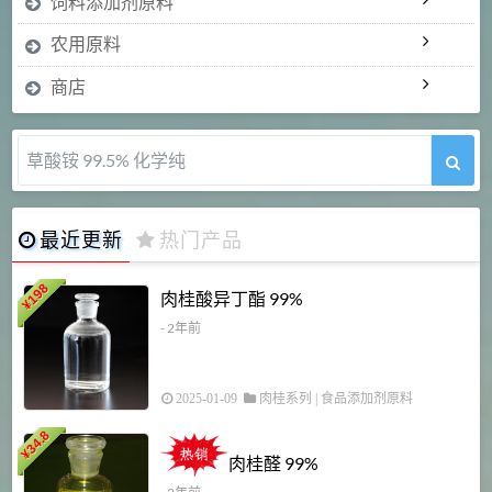
饲料添加剂原料
农用原料
商店
草酸铵 99.5% 化学纯
最近更新
热门产品
198
肉桂酸异丁酯 99%
¥
- 2年前
2025-01-09
肉桂系列
|
食品添加剂原料
34.8
2
¥
肉桂醛 99%