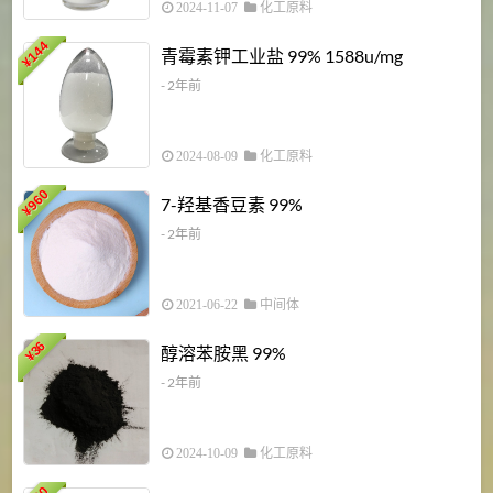
2024-11-07
化工原料
6
144
青霉素钾工业盐 99% 1588u/mg
¥
¥
- 2年前
2024-08-09
化工原料
960
7-羟基香豆素 99%
¥
- 2年前
2021-06-22
中间体
1
36
醇溶苯胺黑 99%
¥
¥
- 2年前
2024-10-09
化工原料