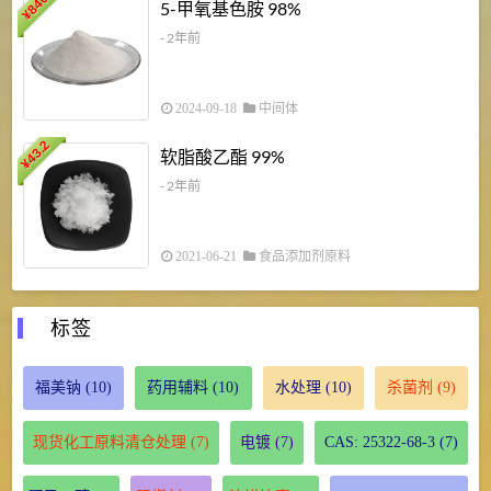
840
4
5-甲氧基色胺 98%
¥
- 2年前
2024-09-18
中间体
43.2
3
软脂酸乙酯 99%
¥
¥
- 2年前
2021-06-21
食品添加剂原料
标签
福美钠
(10)
药用辅料
(10)
水处理
(10)
杀菌剂
(9)
现货化工原料清仓处理
(7)
电镀
(7)
CAS: 25322-68-3
(7)