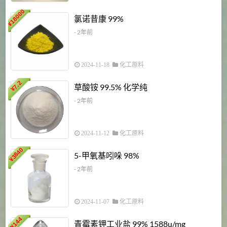
18000
1
氯诺昔康 99%
¥
- 2年前
2024-11-18
化工原料
7.2
草酸铵 99.5% 化学纯
¥
- 2年前
2024-11-12
化工原料
3840
5-甲氧基吲哚 98%
¥
- 2年前
2024-11-07
化工原料
6
144
青霉素钾工业盐 99% 1588u/mg
¥