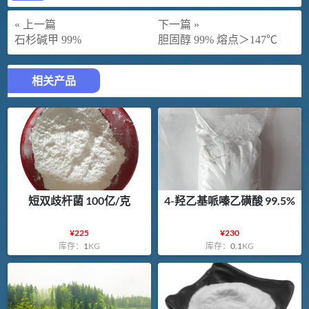
« 上一篇
下一篇 »
石杉碱甲 99%
胆固醇 99% 熔点＞147℃
相关产品
短双歧杆菌 100亿/克
4-羟乙基哌嗪乙磺酸 99.5%
¥
225
¥
230
库存：
1
KG
库存：
0.1
KG