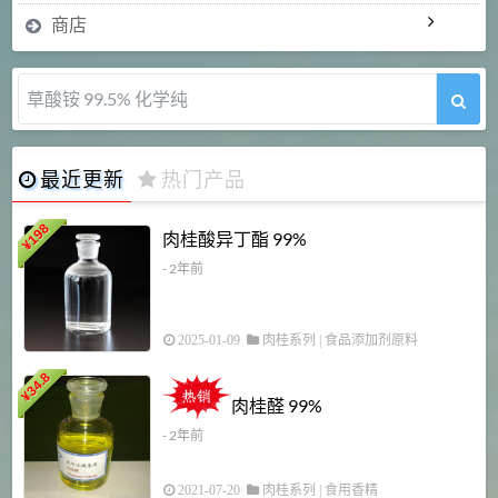
商店
5-甲氧基吲哚 98%
最近更新
热门产品
198
肉桂酸异丁酯 99%
¥
- 2年前
2025-01-09
肉桂系列
|
食品添加剂原料
34.8
2
¥
肉桂醛 99%
- 2年前
2021-07-20
肉桂系列
|
食用香精