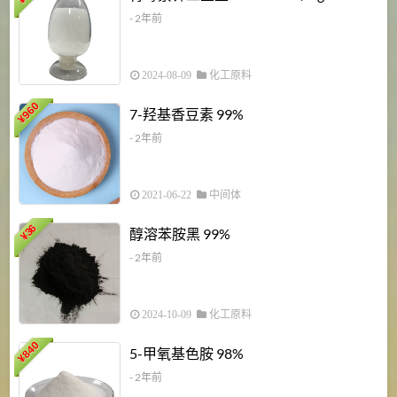
¥
- 2年前
2024-08-09
化工原料
960
7-羟基香豆素 99%
¥
- 2年前
2021-06-22
中间体
1
36
醇溶苯胺黑 99%
¥
¥
- 2年前
2024-10-09
化工原料
840
4
5-甲氧基色胺 98%
¥
- 2年前