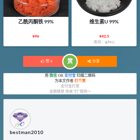
乙酰丙酮铁 99%
维生素U 99%
¥
96
¥
42.5
库存：
67
KG
赏
赞
4
分享
用
微信
OR
支付宝
扫描二维码
为本文作者
打个赏
支付宝打赏
金额随意 快来“打”我呀～
bestman2010