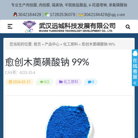
专业生产肉桂酸, 肉桂醛, 福美钠, 半胱胺盐酸盐, 8-羟基喹啉, 单氟磷酸钠
3042184429
17282536078
3042184429@qq.com
TOGGLE
NAVIGATION
您当前的位置:
首页
»
产品中心
»
化工原料
»
愈创木薁磺酸钠 99%
愈创木薁磺酸钠 99%
CAS号：
6223-35-4
2024-03-15
621
化工原料
0