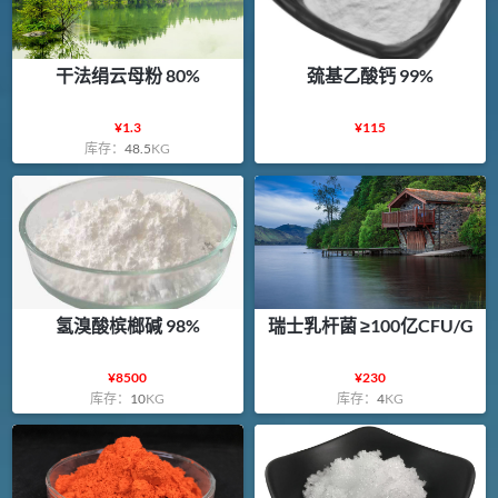
干法绢云母粉 80%
巯基乙酸钙 99%
¥
1.3
¥
115
库存：
48.5
KG
氢溴酸槟榔碱 98%
瑞士乳杆菌 ≥100亿CFU/G
¥
8500
¥
230
库存：
10
KG
库存：
4
KG