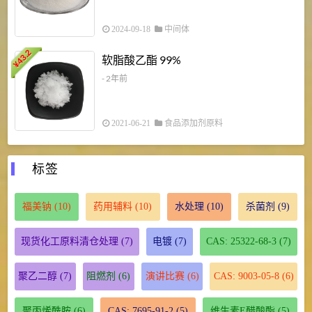
2024-09-18
中间体
43.2
3
软脂酸乙酯 99%
¥
¥
- 2年前
2021-06-21
食品添加剂原料
标签
福美钠
(10)
药用辅料
(10)
水处理
(10)
杀菌剂
(9)
现货化工原料清仓处理
(7)
电镀
(7)
CAS: 25322-68-3
(7)
聚乙二醇
(7)
阻燃剂
(6)
演讲比赛
(6)
CAS: 9003-05-8
(6)
聚丙烯酰胺
(6)
CAS: 7695-91-2
(5)
维生素E醋酸酯
(5)