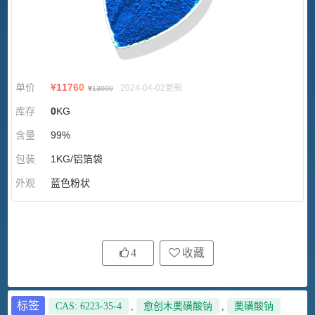
单价
¥
11760
2024-04-02更新
¥
13000
库存
0
KG
含量
99%
包装
1KG/铝箔袋
外观
蓝色粉状
4
收藏
标签
CAS: 6223-35-4
,
愈创木薁磺酸钠
,
薁磺酸钠