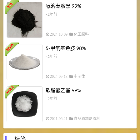
1
36
醇溶苯胺黑 99%
¥
¥
- 2年前
2024-10-09
化工原料
840
4
5-甲氧基色胺 98%
¥
- 2年前
2024-09-18
中间体
43.2
3
软脂酸乙酯 99%
¥
¥
- 2年前
2021-06-21
食品添加剂原料
标签