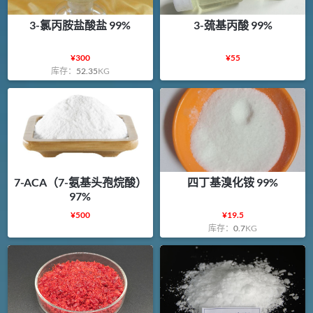
3-氯丙胺盐酸盐 99%
3-巯基丙酸 99%
¥
300
¥
55
库存：
52.35
KG
7-ACA（7-氨基头孢烷酸）
四丁基溴化铵 99%
97%
¥
500
¥
19.5
库存：
0.7
KG