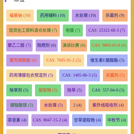
福美钠
(10)
药用辅料
(10)
水处理
(10)
杀菌剂
(9)
现货化工原料清仓处理
(7)
电镀
(7)
CAS: 25322-68-3
(7)
聚乙二醇
(7)
阻燃剂
(6)
演讲比赛
(6)
CAS: 9003-05-8
(6)
聚丙烯酰胺
(6)
CAS: 7695-91-2
(5)
维生素E醋酸酯
(5)
药用薄膜包衣预混剂
(5)
CAS: 1405-86-3
(5)
杀菌剂
(5)
除草剂
(5)
提取物
(5)
除草
(5)
CAS: 557-04-0
(5)
硬脂酸镁
(5)
水处理
(5)
2
(4)
紫外线吸收剂
(4)
茶皂素
(4)
CAS: 8047-15-2
(4)
甘草提取物
(4)
中秋节
(4)