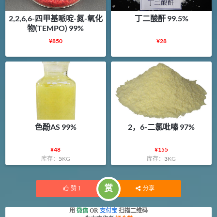
2,2,6,6-四甲基哌啶-氮-氧化
丁二酸酐 99.5%
物(TEMPO) 99%
¥
850
¥
28
色酚AS 99%
2，6-二氯吡嗪 97%
¥
48
¥
155
库存：
5
KG
库存：
3
KG
赏
赞
1
分享
用
微信
OR
支付宝
扫描二维码