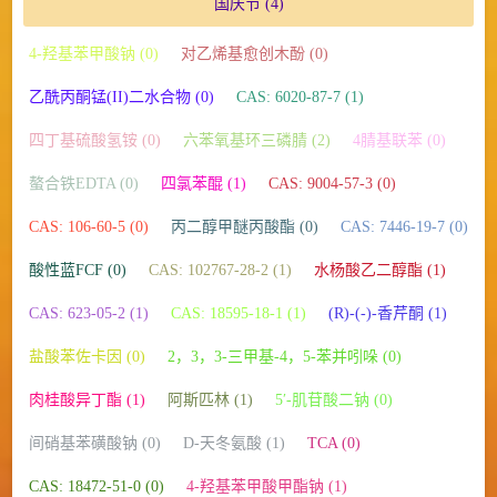
国庆节
(4)
4-羟基苯甲酸钠 (0)
对乙烯基愈创木酚 (0)
乙酰丙酮锰(II)二水合物 (0)
CAS: 6020-87-7 (1)
四丁基硫酸氢铵 (0)
六苯氧基环三磷腈 (2)
4腈基联苯 (0)
螯合铁EDTA (0)
四氯苯醌 (1)
CAS: 9004-57-3 (0)
CAS: 106-60-5 (0)
丙二醇甲醚丙酸酯 (0)
CAS: 7446-19-7 (0)
酸性蓝FCF (0)
CAS: 102767-28-2 (1)
水杨酸乙二醇酯 (1)
CAS: 623-05-2 (1)
CAS: 18595-18-1 (1)
(R)-(-)-香芹酮 (1)
盐酸苯佐卡因 (0)
2，3，3-三甲基-4，5-苯并吲哚 (0)
肉桂酸异丁酯 (1)
阿斯匹林 (1)
5′-肌苷酸二钠 (0)
间硝基苯磺酸钠 (0)
D-天冬氨酸 (1)
TCA (0)
CAS: 18472-51-0 (0)
4-羟基苯甲酸甲酯钠 (1)