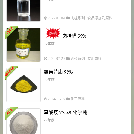
2025-01-09
肉桂系列
|
食品添加剂原料
34.8
2
¥
肉桂醛 99%
- 2年前
2021-07-20
肉桂系列
|
食用香精
18000
1
氯诺昔康 99%
¥
- 2年前
2024-11-18
化工原料
7.2
草酸铵 99.5% 化学纯
¥
- 2年前