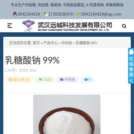
专业生产肉桂酸, 肉桂醛, 福美钠, 半胱胺盐酸盐, 8-羟基喹啉, 单氟磷酸钠
3042184429
17282536078
3042184429@qq.com
TOGGLE
NAVIGATION
您当前的位置:
首页
»
产品中心
»
中间体
»
乳糖酸钠 99%
乳糖酸钠 99%
CAS号：
27297-39-8
2021-06-18
1.61k
中间体
0