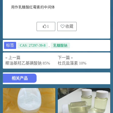
用作乳糖酸红霉素的中间体
1
收藏
标签
CAS: 27297-39-8
,
乳糖酸钠
« 上一篇
下一篇 »
椰油基羟乙基磺酸钠 85%
杜氏盐藻素 10%
相关产品