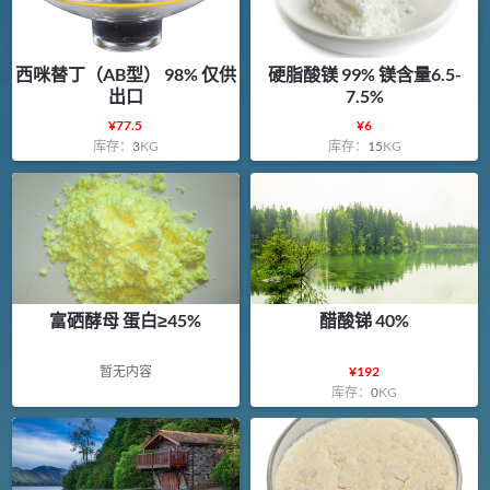
西咪替丁（AB型） 98% 仅供
硬脂酸镁 99% 镁含量6.5-
出口
7.5%
¥
77.5
¥
6
库存：
3
KG
库存：
15
KG
富硒酵母 蛋白≥45%
醋酸锑 40%
暂无内容
¥
192
库存：
0
KG