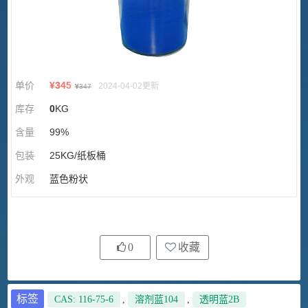
单价
¥
345
2024-04-02更新
¥
347
库存
0
KG
含量
99%
包装
25KG/纸板桶
外观
蓝色粉状
0
收藏
标签
CAS: 116-75-6
,
溶剂蓝104
,
透明蓝2B