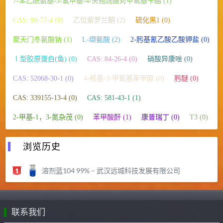
7-苯乙酰氨基-3-氯甲基-4-头孢烷酸对甲氧基苄酯 (1)
CAS: 99-77-4 (0)
乙位紫罗兰酮 (2)
硫化黑1 (0)
聚天门冬氨酸钠 (1)
L-缬氨酸 (2)
2-肟基氰乙酸乙酸钾盐 (0)
Ⅰ型胶原蛋白(鱼) (0)
CAS: 84-26-4 (0)
硝酸异康唑 (0)
CAS: 52068-30-1 (0)
4-羟基-3-甲氧基苯甲醇 (0)
肟醚 (0)
CAS: 339155-13-4 (0)
CAS: 581-43-1 (1)
2-甲基-1，3-氮杂茂 (0)
苯甲酸酐 (1)
康普瑞丁 (0)
T3 (0)
浏览历史
溶剂蓝104 99% – 武汉远城科技发展有限公司
联系我们