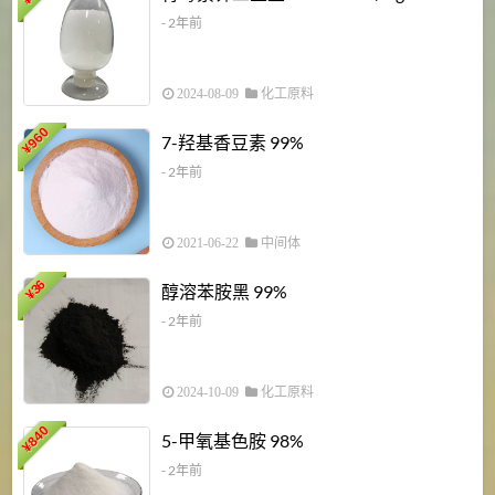
¥
- 2年前
2024-08-09
化工原料
960
7-羟基香豆素 99%
¥
- 2年前
2021-06-22
中间体
1
36
醇溶苯胺黑 99%
¥
¥
- 2年前
2024-10-09
化工原料
840
4
5-甲氧基色胺 98%
¥
- 2年前