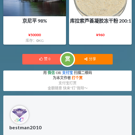
京尼平 98%
库拉索芦荟凝胶冻干粉 200:1
¥
50000
¥
960
库存：
0
KG
赏
赞
0
分享
用
微信
OR
支付宝
扫描二维码
为本文作者
打个赏
支付宝打赏
金额随意 快来“打”我呀～
bestman2010