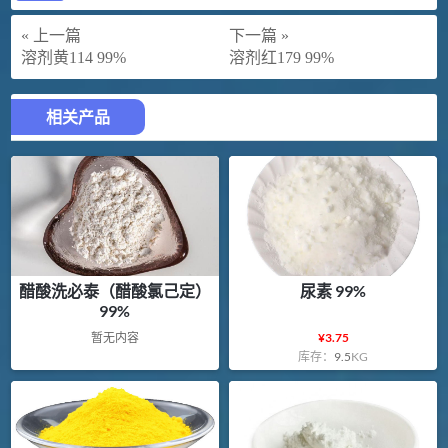
« 上一篇
下一篇 »
溶剂黄114 99%
溶剂红179 99%
相关产品
醋酸洗必泰（醋酸氯己定）
尿素 99%
99%
暂无内容
¥
3.75
库存：
9.5
KG