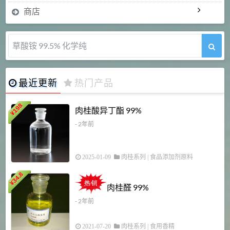
商店
草酸铵 99.5% 化学纯
最近更新
热门产品
198
肉桂酸异丁酯 99%
¥
- 2年前
2025-01-09
肉桂系列
|
食品添加剂原料
34.8
2
¥
肉桂醛 99%
- 2年前
2021-07-20
肉桂系列
|
食用香精