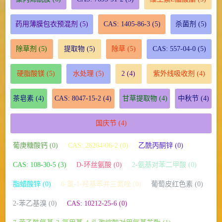
药用薄膜包衣预混剂
(5)
CAS: 1405-86-3
(5)
杀菌剂
(5)
除草剂
(5)
提取物
(5)
除草
(5)
CAS: 557-04-0
(5)
硬脂酸镁
(5)
水处理
(5)
2
(4)
紫外线吸收剂
(4)
茶皂素
(4)
CAS: 8047-15-2
(4)
甘草提取物
(4)
中秋节
(4)
国庆节
(4)
葡庚糖酸钙 (0)
CAS: 26264-06-2 (0)
乙酰丙酮锌 (0)
CAS: 108-30-5 (3)
D-环丝氨酸 (0)
2-氨基对苯二甲酸 (0)
脂蜡酸锌 (0)
6-氯-1-羟基苯并三氮唑 (0)
葡萄皮红色素 (0)
2-苯乙基溴 (0)
CAS: 10212-25-6 (0)