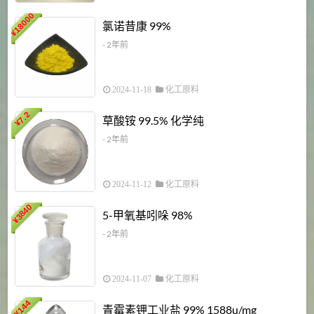
18000
1
氯诺昔康 99%
¥
- 2年前
2024-11-18
化工原料
7.2
草酸铵 99.5% 化学纯
¥
- 2年前
2024-11-12
化工原料
3840
5-甲氧基吲哚 98%
¥
- 2年前
2024-11-07
化工原料
6
144
青霉素钾工业盐 99% 1588u/mg
¥