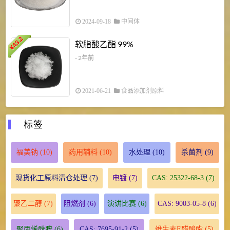
2024-09-18
中间体
43.2
3
软脂酸乙酯 99%
¥
¥
- 2年前
2021-06-21
食品添加剂原料
标签
福美钠
(10)
药用辅料
(10)
水处理
(10)
杀菌剂
(9)
现货化工原料清仓处理
(7)
电镀
(7)
CAS: 25322-68-3
(7)
聚乙二醇
(7)
阻燃剂
(6)
演讲比赛
(6)
CAS: 9003-05-8
(6)
聚丙烯酰胺
(6)
CAS: 7695-91-2
(5)
维生素E醋酸酯
(5)