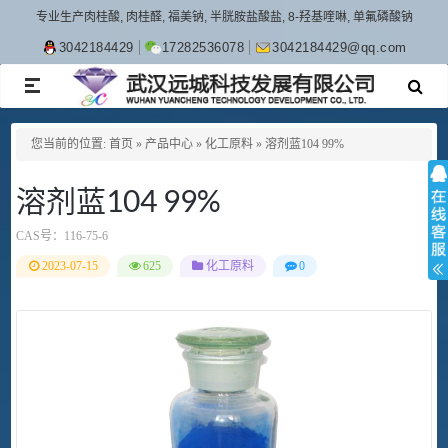
专业生产肉桂酸, 肉桂醛, 福美钠, 半胱胺盐酸盐, 8-羟基喹啉, 单氟磷酸钠
3042184429
17282536078
3042184429@qq.com
TOGGLE
NAVIGATION
您当前的位置:
首页
»
产品中心
»
化工原料
»
溶剂蓝104 99%
溶剂蓝104 99%
CAS号：
116-75-6
2023-07-15
625
化工原料
0