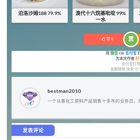
92
对甲氧基苯甲醛（茴香醛）
5
¥
泊洛沙姆188 79.9%
溴代十六烷基吡啶 99%
99.5%
一水
浏览量 - 1.89w
¥
222
¥
184
库存：
0.42
KG
2021-06-19
化工原料
赏
赞
0
69.6
S-羧甲基-L-半胱氨酸(羧甲司坦)
6
¥
用
微信
OR
支付宝
98.5%
为本文作者
打
浏览量 - 1.72w
支付宝打
金额随意 快来“打
2021-05-30
化工原料
27
抗氧剂BHT 99.5%
7
¥
bestman2010
浏览量 - 1.64w
一个从事化工原料产品销售十多年的业务员，
2021-05-25
食品添加剂原料
11.25
D-异抗坏血酸钠 98%
8
¥
发表评论
浏览量 - 1.55w