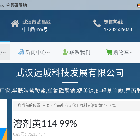
啉, 单氟磷酸钠
武汉市武昌区
销售热线
中山路496号
17282536078
心
新闻中心
联系我们
购物车
武汉远城科技发展有限公司
厂家,半胱胺盐酸盐,单氟磷酸钠,福美钠,8-羟基喹啉,异
您当前的位置:
首页
»
产品中心
»
化工原料
»
溶剂黄114 99%
溶剂黄114 99%
CAS号：
75216-45-4