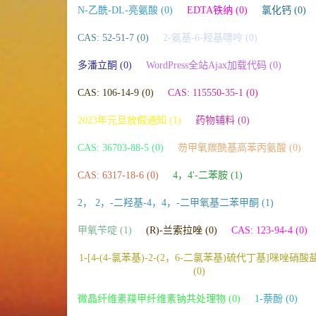
N-乙酰-DL-亮氨酸 (0)
EDTA铁纳 (0)
氯化钙 (0)
CAS: 52-51-7 (0)
2-氨基-6-羟基嘌呤 (0)
多潘立酮 (0)
WordPress全站Ajax加载代码 (0)
CAS: 106-14-9 (0)
CAS: 115550-35-1 (0)
2023年元旦放假通知 (1)
药物辅料 (0)
CAS: 36703-88-5 (0)
芴甲氧羰酰基高苯丙氨酸 (0)
CAS: 6317-18-6 (0)
4，4′-二苯胺 (1)
2， 2，-二羟基-4，4，-二甲氧基二苯甲酮 (1)
甲氧苄啶 (1)
(R)-兰索拉唑 (0)
CAS: 123-94-4 (0)
1-[4-(4-氯苯基)-2-(2，6-二氯苯基)硫代丁基]咪唑硝酸
(0)
微晶纤维素羧甲纤维素钠共处理物 (0)
1-萘酚 (0)