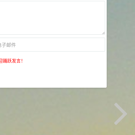
迎踊跃发言！