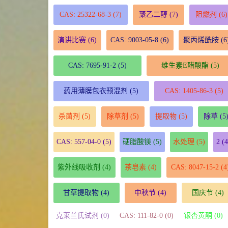
CAS: 25322-68-3
(7)
聚乙二醇
(7)
阻燃剂
(6)
演讲比赛
(6)
CAS: 9003-05-8
(6)
聚丙烯酰胺
(6
CAS: 7695-91-2
(5)
维生素E醋酸酯
(5)
药用薄膜包衣预混剂
(5)
CAS: 1405-86-3
(5)
杀菌剂
(5)
除草剂
(5)
提取物
(5)
除草
(5
CAS: 557-04-0
(5)
硬脂酸镁
(5)
水处理
(5)
2
(4
紫外线吸收剂
(4)
茶皂素
(4)
CAS: 8047-15-2
(4
甘草提取物
(4)
中秋节
(4)
国庆节
(4)
克莱兰氏试剂 (0)
CAS: 111-82-0 (0)
银杏黄酮 (0)