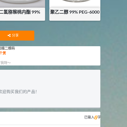
二氢猕猴桃内酯 99%
聚乙二醇 99% PEG-6000
¥
3000
¥
7.875
库存：
0
KG
库存：
49
KG
分享
扫描二维码
个赏
赏
”我呀～
欢迎购买我们的产品！
0
已输入
字