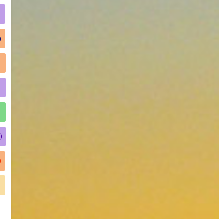
)
)
)
)