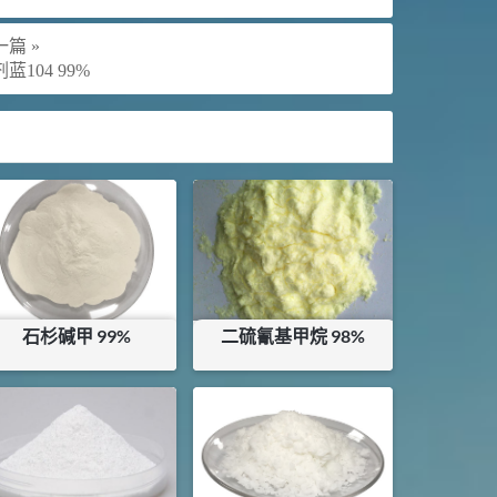
篇 »
蓝104 99%
石杉碱甲 99%
二硫氰基甲烷 98%
¥
225000
¥
186
库存：
0.047
KG
库存：
0.1999
KG