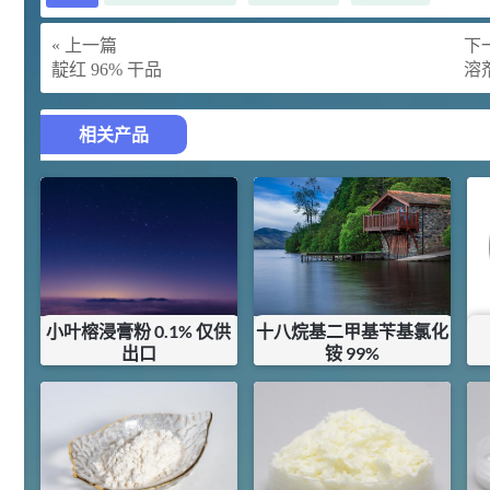
胍基乙酸 98%
1
¥
浏览量 - 10w+
« 上一篇
下一
靛红 96% 干品
溶剂
2021-05-25
饲料添加剂原料
253
乙酸橙花酯 99%
2
相关产品
¥
浏览量 - 5.51w
2021-06-17
化工原料
145
多效唑 90%
3
¥
浏览量 - 4.4w
小叶榕浸膏粉 0.1% 仅供
十八烷基二甲基苄基氯化
2021-07-07
植物生长调节剂
出口
铵 99%
¥
47.5
¥
10.75
29
N-羟甲基丙烯酰胺 98% NMA
4
¥
库存：
25
KG
库存：
77
KG
浏览量 - 1.98w
2021-06-22
化工原料