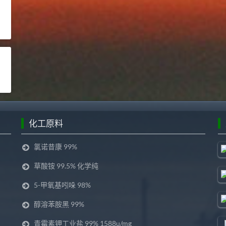
化工原料
氯诺昔康 99%
草酸铵 99.5% 化学纯
5-甲氧基吲哚 98%
醇溶苯胺黑 99%
青霉素钾工业盐 99% 1588u/mg