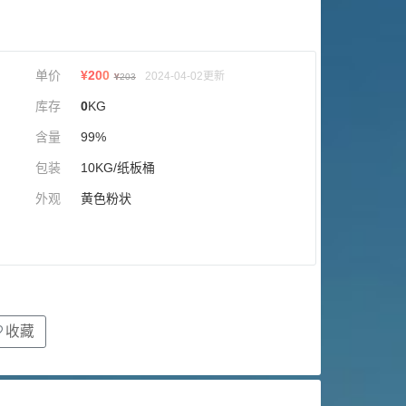
单价
¥
200
2024-04-02更新
¥
203
库存
0
KG
含量
99%
包装
10KG/纸板桶
外观
黄色粉状
收藏