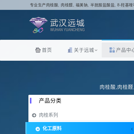
专业生产肉桂酸, 肉桂醛, 福美钠, 半胱胺盐酸盐, 8-羟基喹
首页
关于远城
产品中
肉桂酸,肉桂醛
产品分类
肉桂系列
化工原料