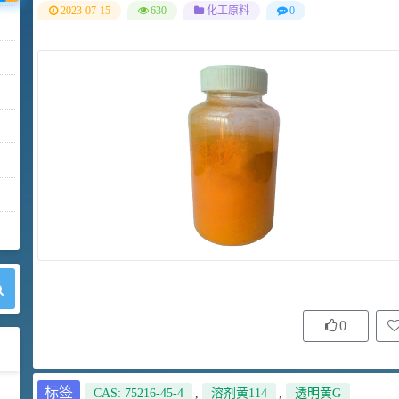
2023-07-15
630
化工原料
0
0
标签
CAS: 75216-45-4
,
溶剂黄114
,
透明黄G
42