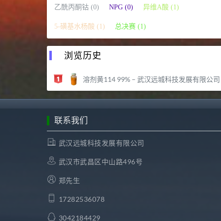
乙酰丙酮钴 (0)
NPG (0)
异维A酸 (1)
5-磺基水杨酸 (1)
总决赛 (1)
浏览历史
溶剂黄114 99% – 武汉远城科技发展有限公司
联系我们
武汉远城科技发展有限公司
武汉市武昌区中山路496号
郑先生
17282536078
3042184429