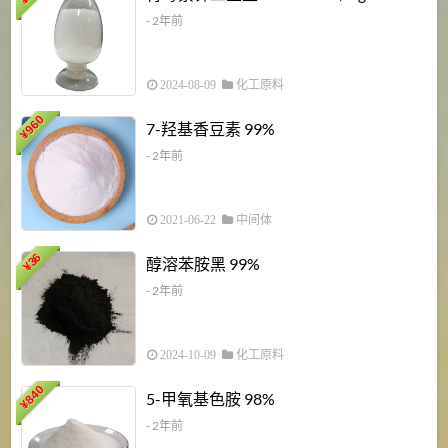
¥
- 2年前
2024-08-09
化工原料
960
7-羟基香豆素 99%
¥
- 2年前
2021-06-22
中间体
1
36
醇溶苯胺黑 99%
¥
¥
- 2年前
2024-10-09
化工原料
840
4
5-甲氧基色胺 98%
¥
- 2年前