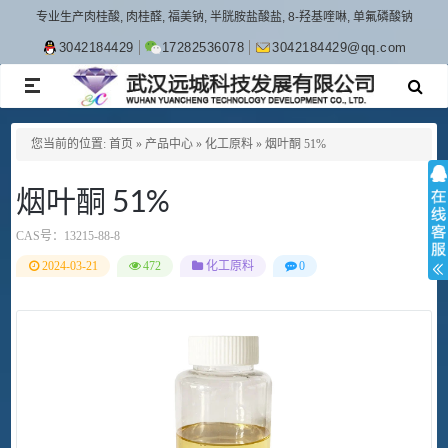
专业生产肉桂酸, 肉桂醛, 福美钠, 半胱胺盐酸盐, 8-羟基喹啉, 单氟磷酸钠
3042184429
17282536078
3042184429@qq.com
TOGGLE
NAVIGATION
您当前的位置:
首页
»
产品中心
»
化工原料
»
烟叶酮 51%
烟叶酮 51%
CAS号：
13215-88-8
2024-03-21
472
化工原料
0