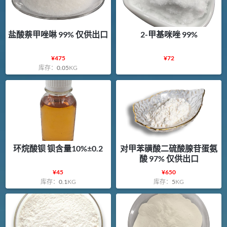
盐酸萘甲唑啉 99% 仅供出口
2-甲基咪唑 99%
¥
475
¥
72
库存：
0.05
KG
环烷酸钡 钡含量10%±0.2
对甲苯磺酸二硫酸腺苷蛋氨
酸 97% 仅供出口
¥
45
¥
650
库存：
0.1
KG
库存：
5
KG