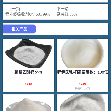
« 上一篇
下一篇 »
紫外线吸收剂UV-531 99%
诱惑红 85%
相关产品
巯基乙酸钙 99%
罗伊氏乳杆菌 菌落数：100亿
¥
115
¥
250
库存：
1
KG