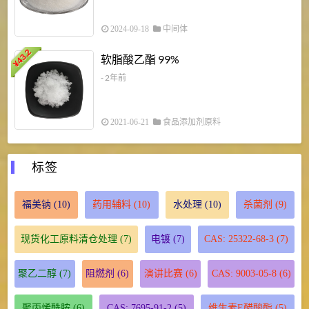
2024-09-18
中间体
43.2
3
软脂酸乙酯 99%
¥
¥
- 2年前
2021-06-21
食品添加剂原料
标签
福美钠
(10)
药用辅料
(10)
水处理
(10)
杀菌剂
(9)
现货化工原料清仓处理
(7)
电镀
(7)
CAS: 25322-68-3
(7)
聚乙二醇
(7)
阻燃剂
(6)
演讲比赛
(6)
CAS: 9003-05-8
(6)
聚丙烯酰胺
(6)
CAS: 7695-91-2
(5)
维生素E醋酸酯
(5)