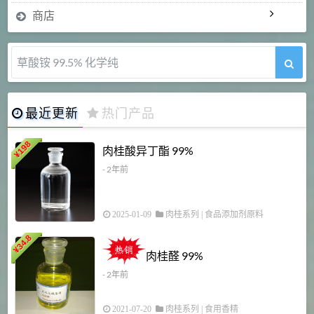
商店
5-甲氧基吲哚 98%
最近更新
热门产品
198
肉桂酸异丁酯 99%
¥
- 2年前
2025-01-09
肉桂系列
|
食品添加剂原料
34.8
2
¥
肉桂醛 99%
- 2年前
2021-07-20
肉桂系列
|
食用香精