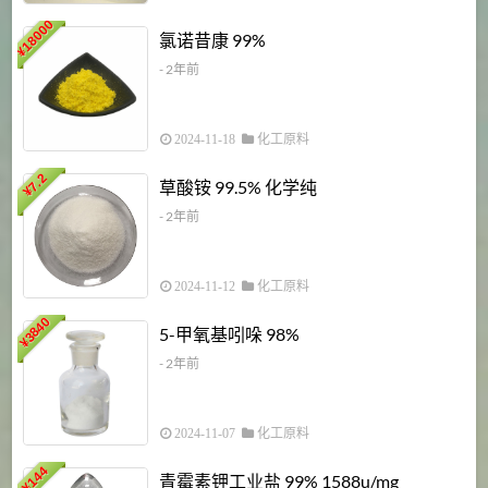
18000
1
氯诺昔康 99%
¥
- 2年前
2024-11-18
化工原料
7.2
草酸铵 99.5% 化学纯
¥
- 2年前
2024-11-12
化工原料
3840
5-甲氧基吲哚 98%
¥
- 2年前
2024-11-07
化工原料
6
144
青霉素钾工业盐 99% 1588u/mg
¥