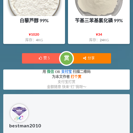
白藜芦醇 99%
苄基三苯基氯化磷 99%
¥
1020
¥
34
库存：
4
KG
库存：
24
KG
赏
赞
5
分享
用
微信
OR
支付宝
扫描二维码
为本文作者
打个赏
支付宝打赏
金额随意 快来“打”我呀～
bestman2010