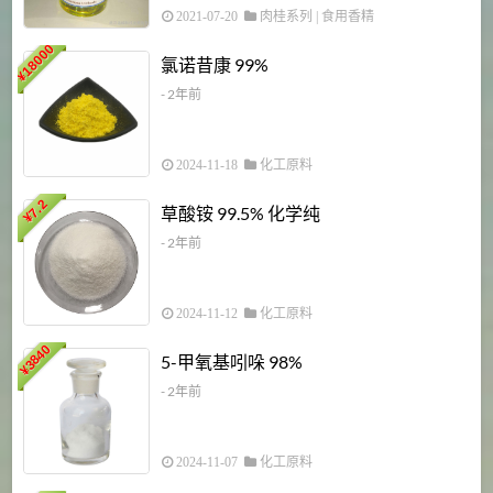
2021-07-20
肉桂系列
|
食用香精
18000
1
氯诺昔康 99%
¥
- 2年前
2024-11-18
化工原料
7.2
草酸铵 99.5% 化学纯
¥
- 2年前
2024-11-12
化工原料
3840
5-甲氧基吲哚 98%
¥
- 2年前
2024-11-07
化工原料