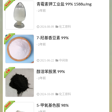
6
144
青霉素钾工业盐 99% 1588u/mg
¥
¥
- 2年前
2024-08-09
化工原料
960
7-羟基香豆素 99%
¥
- 2年前
2021-06-22
中间体
1
36
醇溶苯胺黑 99%
¥
¥
- 2年前
2024-10-09
化工原料
840
4
5-甲氧基色胺 98%
¥
- 2年前