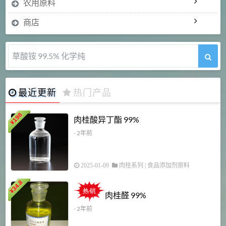
农用原料
商店
草酸铵 99.5% 化学纯
最近更新
热门产品
198
肉桂酸异丁酯 99%
¥
- 2年前
2025-01-09
肉桂系列
|
食品添加剂原料
34.8
2
¥
肉桂醛 99%
- 2年前