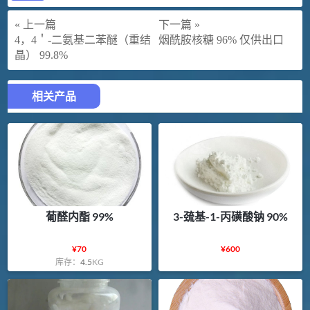
« 上一篇
下一篇 »
4，4＇-二氨基二苯醚（重结
烟酰胺核糖 96% 仅供出口
晶） 99.8%
相关产品
葡醛内酯 99%
3-巯基-1-丙磺酸钠 90%
¥
70
¥
600
库存：
4.5
KG