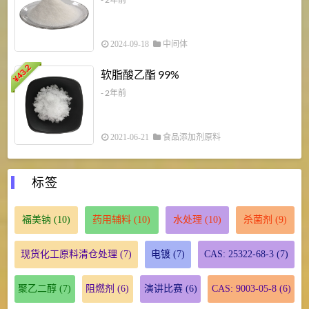
2024-09-18
中间体
43.2
3
软脂酸乙酯 99%
¥
¥
- 2年前
2021-06-21
食品添加剂原料
标签
福美钠
(10)
药用辅料
(10)
水处理
(10)
杀菌剂
(9)
现货化工原料清仓处理
(7)
电镀
(7)
CAS: 25322-68-3
(7)
聚乙二醇
(7)
阻燃剂
(6)
演讲比赛
(6)
CAS: 9003-05-8
(6)