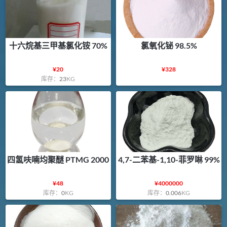
十六烷基三甲基氯化铵 70%
氯氧化铋 98.5%
¥
20
¥
328
库存：
23
KG
四氢呋喃均聚醚 PTMG 2000
4,7-二苯基-1,10-菲罗啉 99%
¥
48
¥
4000000
库存：
0
KG
库存：
0.006
KG