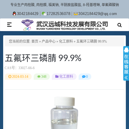
专业生产肉桂酸, 肉桂醛, 福美钠, 半胱胺盐酸盐, 8-羟基喹啉, 单氟磷酸钠
3042184429
17282536078
3042184429@qq.com
TOGGLE
NAVIGATION
您当前的位置:
首页
»
产品中心
»
化工原料
»
五氟环三磷腈 99.9%
五氟环三磷腈 99.9%
CAS号：
33027-66-6
2024-03-14
348
化工原料
0