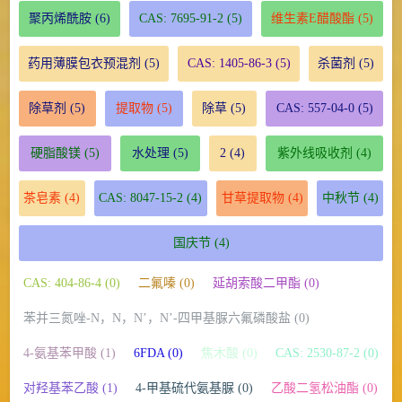
聚丙烯酰胺
(6)
CAS: 7695-91-2
(5)
维生素E醋酸酯
(5)
药用薄膜包衣预混剂
(5)
CAS: 1405-86-3
(5)
杀菌剂
(5)
除草剂
(5)
提取物
(5)
除草
(5)
CAS: 557-04-0
(5)
硬脂酸镁
(5)
水处理
(5)
2
(4)
紫外线吸收剂
(4)
茶皂素
(4)
CAS: 8047-15-2
(4)
甘草提取物
(4)
中秋节
(4)
国庆节
(4)
CAS: 404-86-4 (0)
二氟嗪 (0)
延胡索酸二甲酯 (0)
苯并三氮唑-N，N，N’，N’-四甲基脲六氟磷酸盐 (0)
4-氨基苯甲酸 (1)
6FDA (0)
焦木酸 (0)
CAS: 2530-87-2 (0)
对羟基苯乙酸 (1)
4-甲基硫代氨基脲 (0)
乙酸二氢松油酯 (0)