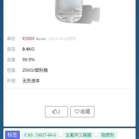
单价
¥
1000
2024-04-02更新
¥
2700
库存
0.4
KG
含量
99.9%
包装
25KG/塑料桶
外观
无色液体
2
收藏
标签
CAS: 33027-66-6
,
五氟环三磷腈
,
阻燃剂