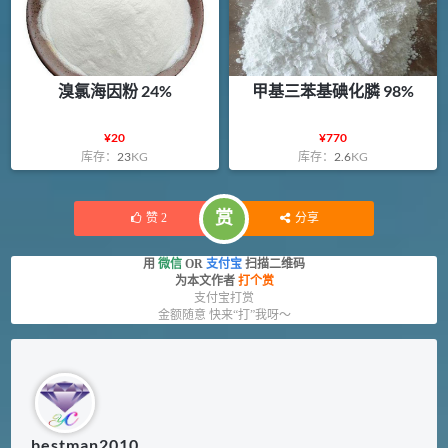
溴氯海因粉 24%
甲基三苯基碘化膦 98%
¥
20
¥
770
库存：
23
KG
库存：
2.6
KG
赏
赞
2
分享
用
微信
OR
支付宝
扫描二维码
为本文作者
打个赏
支付宝打赏
金额随意 快来“打”我呀～
bestman2010