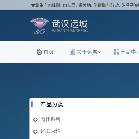
专业生产肉桂酸, 肉桂醛, 福美钠, 半胱胺盐酸盐, 8-羟基喹
首页
关于远城
产品中
产品分类
肉桂系列
化工原料