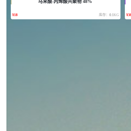
马来酸-丙烯酸共聚物 48%
92
对甲氧基苯甲醛（茴香醛）
5
¥
99.5%
¥
18
库存：
0.1
KG
¥
3
浏览量 - 1.89w
2021-06-19
化工原料
69.6
S-羧甲基-L-半胱氨酸(羧甲司坦)
6
¥
98.5%
浏览量 - 1.72w
2021-05-30
化工原料
27
抗氧剂BHT 99.5%
7
¥
浏览量 - 1.64w
2021-05-25
食品添加剂原料
11.25
D-异抗坏血酸钠 98%
8
¥
浏览量 - 1.55w