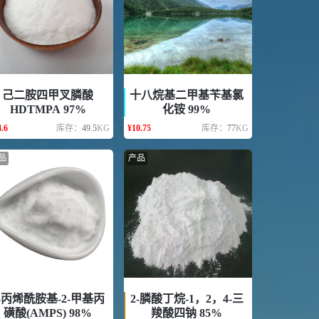
己二胺四甲叉膦酸
十八烷基二甲基苄基氯
HDTMPA 97%
化铵 99%
.6
库存：
49.5
KG
¥
10.75
库存：
77
KG
品
产品
-丙烯酰胺基-2-甲基丙
2-膦酸丁烷-1，2，4-三
磺酸(AMPS) 98%
羧酸四钠 85%