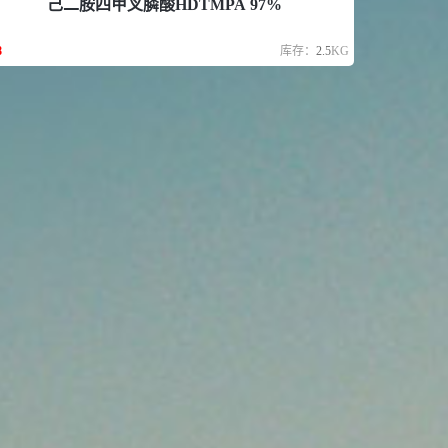
己二胺四甲叉膦酸HDTMPA 97%
8
库存：
2.5
KG