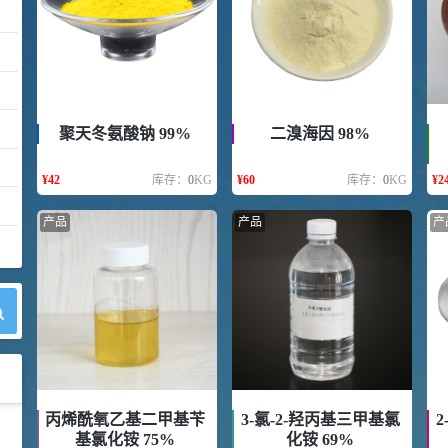
聚天冬氨酸钠 99%
二溴海因 98%
¥
42
库存：
0
KG
¥
60
库存：
0
KG
¥
24
产品
产品
产
丙烯酰氧乙基二甲基苄
3-氯-2-羟丙基三甲基氯
2
42
胍基乙酸 98%
1
基氯化铵 75%
化铵 69%
¥