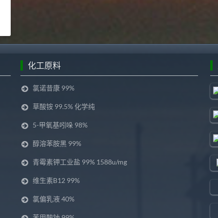
化工原料
氯诺昔康 99%
草酸铵 99.5% 化学纯
5-甲氧基吲哚 98%
醇溶苯胺黑 99%
青霉素钾工业盐 99% 1588u/mg
维生素B12 99%
氯偏乳液 40%
苯甲酸钠 99%