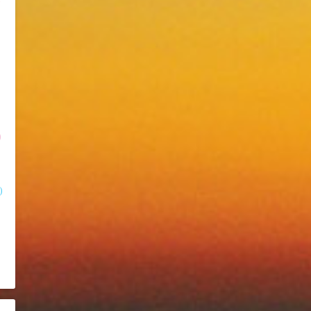
)
)
)