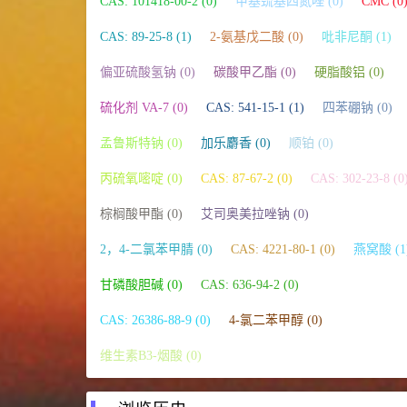
CAS: 101418-00-2 (0)
甲基巯基四氮唑 (0)
CMC (0
CAS: 89-25-8 (1)
2-氨基戊二酸 (0)
吡非尼酮 (1)
偏亚硫酸氢钠 (0)
碳酸甲乙酯 (0)
硬脂酸铝 (0)
硫化剂 VA-7 (0)
CAS: 541-15-1 (1)
四苯硼钠 (0)
孟鲁斯特钠 (0)
加乐麝香 (0)
顺铂 (0)
丙硫氧嘧啶 (0)
CAS: 87-67-2 (0)
CAS: 302-23-8 (0
棕榈酸甲酯 (0)
艾司奥美拉唑钠 (0)
2，4-二氯苯甲腈 (0)
CAS: 4221-80-1 (0)
燕窝酸 (1
甘磷酸胆碱 (0)
CAS: 636-94-2 (0)
CAS: 26386-88-9 (0)
4-氯二苯甲醇 (0)
维生素B3-烟酸 (0)