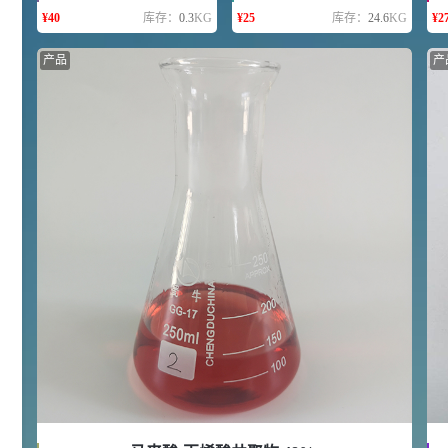
浏览量 - 10w+
¥
40
库存：
0.3
KG
¥
25
库存：
24.6
KG
¥
2
产品
产
2021-05-25
饲料添加剂原料
253
乙酸橙花酯 99%
2
¥
浏览量 - 5.51w
2021-06-17
化工原料
145
多效唑 90%
3
¥
浏览量 - 4.4w
2021-07-07
植物生长调节剂
29
N-羟甲基丙烯酰胺 98% NMA
4
¥
浏览量 - 1.98w
2021-06-22
化工原料