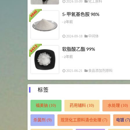
2024-10-09
化工原料
840
5-甲氧基色胺 98%
¥
- 2年前
2024-09-18
中间体
43.2
软脂酸乙酯 99%
¥
- 2年前
2021-06-21
食品添加剂原料
标签
福美钠
(10)
药用辅料
(10)
水处理
(10)
杀菌剂
(9)
现货化工原料清仓处理
(7)
电镀
(7