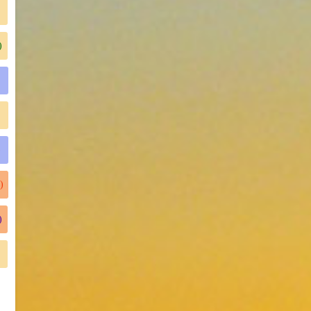
)
)
)
)