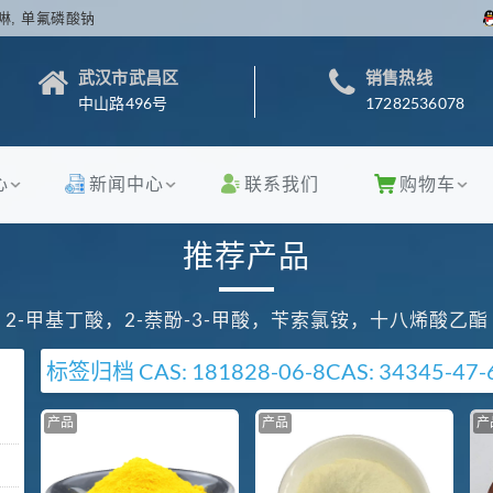
啉, 单氟磷酸钠
武汉市武昌区
销售热线
中山路496号
17282536078
心
新闻中心
联系我们
购物车
推荐产品
2-甲基丁酸，2-萘酚-3-甲酸，苄索氯铵，十八烯酸乙酯
标签归档
CAS: 181828-06-8
CAS: 34345-47-
产品
产品
产