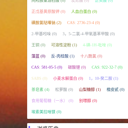
间羟胺重酒石酸 (0)
炭尼酸 (0)
正癸酸 (0)
正戊基黄原酸钾 (0)
人血白蛋白 (0)
磺胺氯哒嗪钠 (2)
CAS: 2736-23-4 (0)
2-甲基吲哚 (0)
3，5-二氯-4-甲氧基苯甲酸 (0)
王铜 (0)
可溶性淀粉 (1)
4-碘-1H-吡唑 (0)
藻蓝 (0)
反-肉桂酸 (1)
十八酰氯 (0)
CAS: 581-05-5 (0)
碳酸锂 (0)
CAS: 922-32-7 (0)
SABS (0)
小麦水解蛋白 (0)
1，10-癸二胺 (1)
茶皂素 (4)
松萝酸 (0)
山梨糖醇 (1)
橙皮甙 (0)
食用葡萄糖（一水） (0)
别嘌醇 (0)
埃索美拉唑镁 (0)