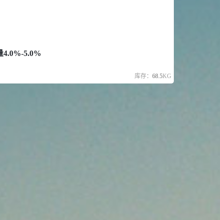
.0%-5.0%
库存：
68.5
KG