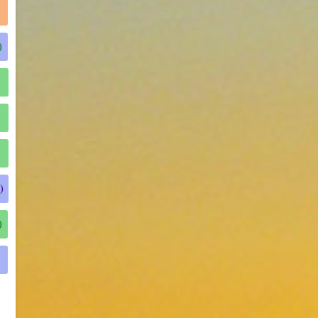
)
)
)
)