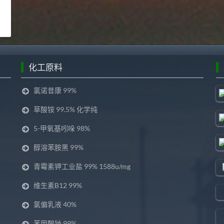
化工原料
氯诺昔康 99%
草酸铵 99.5% 化学纯
5-甲氧基吲哚 98%
醇溶苯胺黑 99%
青霉素钾工业盐 99% 1588u/mg
维生素B12 99%
氯偏乳液 40%
苯甲酸钠 99%