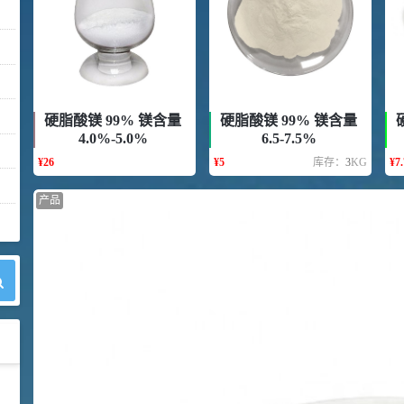
硬脂酸镁 99% 镁含量
硬脂酸镁 99% 镁含量
4.0%-5.0%
6.5-7.5%
¥
26
¥
5
库存：
3
KG
¥
7.
产品
42
胍基乙酸 98%
1
¥