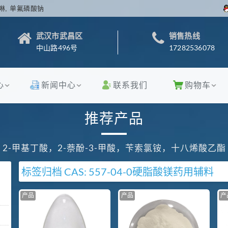
啉, 单氟磷酸钠
武汉市武昌区
销售热线
中山路496号
17282536078
心
新闻中心
联系我们
购物车
推荐产品
2-甲基丁酸，2-萘酚-3-甲酸，苄索氯铵，十八烯酸乙酯
标签归档
CAS: 557-04-0
硬脂酸镁
药用辅料
产品
产品
产