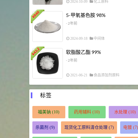
2024-10-09
化工原料
840
5-甲氧基色胺 98%
¥
- 2年前
2024-09-18
中间体
43.2
软脂酸乙酯 99%
¥
- 2年前
2021-06-21
食品添加剂原料
标签
福美钠
(10)
药用辅料
(10)
水处理
(10)
杀菌剂
(9)
现货化工原料清仓处理
(7)
电镀
(7