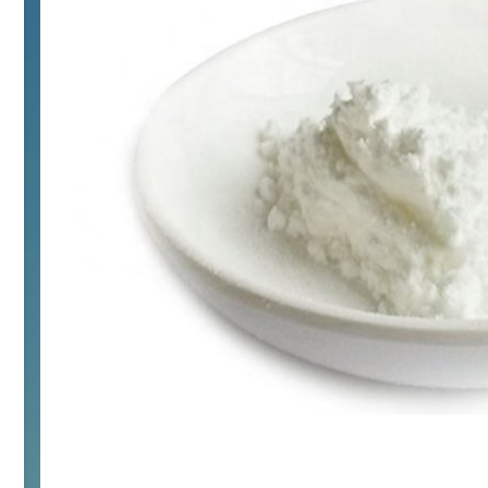
浏览量 - 10w+
2021-05-25
饲料添加剂原料
253
乙酸橙花酯 99%
2
¥
浏览量 - 5.51w
2021-06-17
化工原料
145
多效唑 90%
3
¥
浏览量 - 4.4w
2021-07-07
植物生长调节剂
29
N-羟甲基丙烯酰胺 98% NMA
4
¥
浏览量 - 1.98w
2021-06-22
化工原料