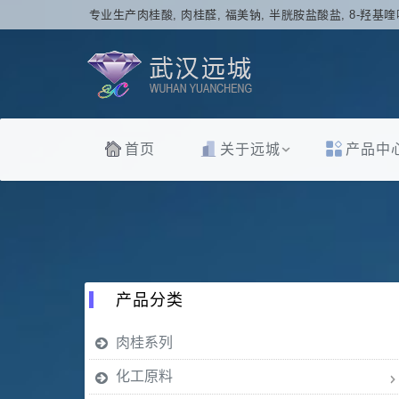
专业生产肉桂酸, 肉桂醛, 福美钠, 半胱胺盐酸盐, 8-羟基喹
首页
关于远城
产品中
产品分类
肉桂系列
化工原料