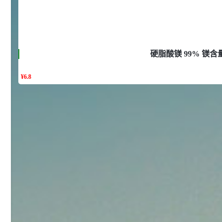
92
对甲氧基苯甲醛（茴香醛）
5
¥
99.5%
浏览量 - 1.89w
2021-06-19
化工原料
硬脂酸镁 99% 镁含量4
69.6
S-羧甲基-L-半胱氨酸(羧甲司坦)
6
¥
¥
6.8
98.5%
浏览量 - 1.72w
2021-05-30
化工原料
27
抗氧剂BHT 99.5%
7
¥
浏览量 - 1.64w
2021-05-25
食品添加剂原料
11.25
D-异抗坏血酸钠 98%
8
¥
浏览量 - 1.55w