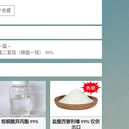
收藏
篇 »
酸二氢铵（磷酸一铵） 99%
棕榈酸异丙酯 99%
盐酸西替利嗪 99% 仅供
出口