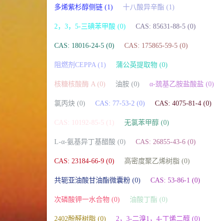
多烯紫杉醇侧链 (1)
十八酸异辛酯 (1)
2，3，5-三碘苯甲酸 (0)
CAS: 85631-88-5 (0)
CAS: 18016-24-5 (0)
CAS: 175865-59-5 (0)
阻燃剂CEPPA (1)
蒲公英提取物 (0)
核糖核酸酶 A (0)
油胺 (0)
α-巯基乙胺盐酸盐 (0)
氯丙炔 (0)
CAS: 77-53-2 (0)
CAS: 4075-81-4 (0)
CAS: 10192-85-5 (1)
无氯苯甲醇 (0)
L-α-氨基异丁基醋酸 (0)
CAS: 26855-43-6 (0)
CAS: 23184-66-9 (0)
高密度聚乙烯树脂 (0)
共轭亚油酸甘油酯微囊粉 (0)
CAS: 53-86-1 (0)
次磷酸钾一水合物 (0)
油酸丁酯 (0)
2402酚醛树脂 (0)
2，3-二溴1，4-丁烯二醇 (0)