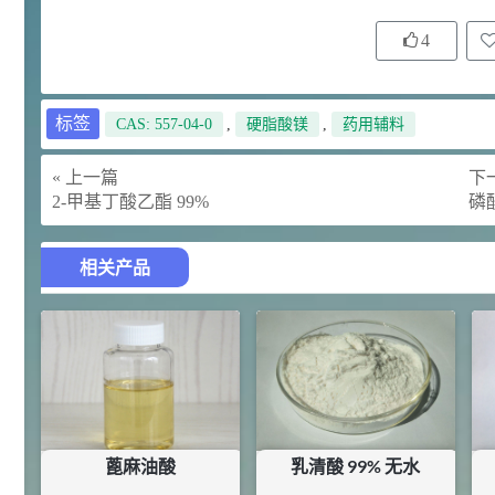
92
对甲氧基苯甲醛（茴香醛）
5
¥
4
99.5%
浏览量 - 1.89w
2021-06-19
化工原料
标签
CAS: 557-04-0
,
硬脂酸镁
,
药用辅料
69.6
S-羧甲基-L-半胱氨酸(羧甲司坦)
6
¥
« 上一篇
下一
98.5%
2-甲基丁酸乙酯 99%
磷
浏览量 - 1.72w
2021-05-30
化工原料
相关产品
27
抗氧剂BHT 99.5%
7
¥
浏览量 - 1.64w
2021-05-25
食品添加剂原料
11.25
D-异抗坏血酸钠 98%
8
¥
浏览量 - 1.55w
蓖麻油酸
乳清酸 99% 无水