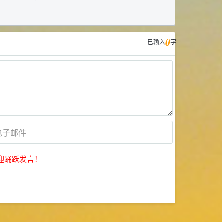
0
已输入
字
迎踊跃发言！