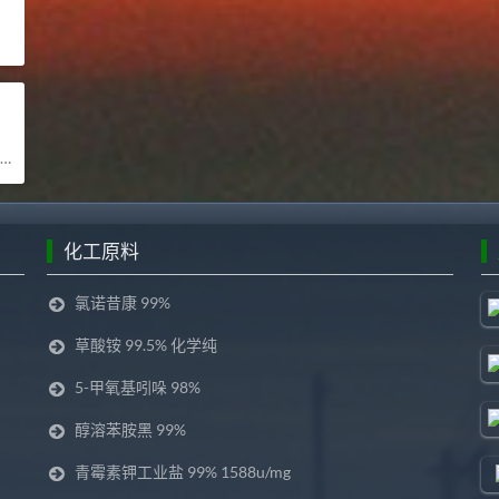
化工原料
氯诺昔康 99%
草酸铵 99.5% 化学纯
5-甲氧基吲哚 98%
醇溶苯胺黑 99%
青霉素钾工业盐 99% 1588u/mg