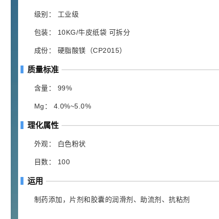
胍基乙酸 98%
1
¥
浏览量 - 10w+
级别： 工业级
包装： 10KG/牛皮纸袋 可拆分
2021-05-25
饲料添加剂原料
成份： 硬脂酸镁（CP2015）
253
乙酸橙花酯 99%
2
¥
质量标准
浏览量 - 5.51w
含量： 99%
2021-06-17
化工原料
Mg： 4.0%~5.0%
145
多效唑 90%
3
¥
理化属性
浏览量 - 4.4w
外观： 白色粉状
2021-07-07
植物生长调节剂
目数： 100
29
N-羟甲基丙烯酰胺 98% NMA
4
¥
运用
浏览量 - 1.98w
制药添加，片剂和胶囊的润滑剂、助流剂、抗粘剂
2021-06-22
化工原料