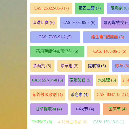
CAS: 25322-68-3
(7)
聚乙二醇
(7)
阻燃剂
(6)
演讲比赛
(6)
CAS: 9003-05-8
(6)
聚丙烯酰胺
(6
CAS: 7695-91-2
(5)
维生素E醋酸酯
(5)
药用薄膜包衣预混剂
(5)
CAS: 1405-86-3
(5)
杀菌剂
(5)
除草剂
(5)
提取物
(5)
除草
(5
CAS: 557-04-0
(5)
硬脂酸镁
(5)
水处理
(5)
2
(4
紫外线吸收剂
(4)
茶皂素
(4)
CAS: 8047-15-2
(4
甘草提取物
(4)
中秋节
(4)
国庆节
(4)
TMPME (0)
4-吗啉乙磺酸 (0)
CAS: 150-13-0 (1)