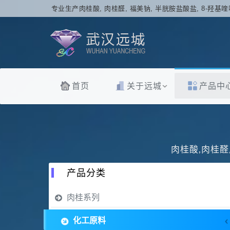
专业生产肉桂酸, 肉桂醛, 福美钠, 半胱胺盐酸盐, 8-羟基喹
首页
关于远城
产品中
肉桂酸,肉桂醛
产品分类
肉桂系列
化工原料