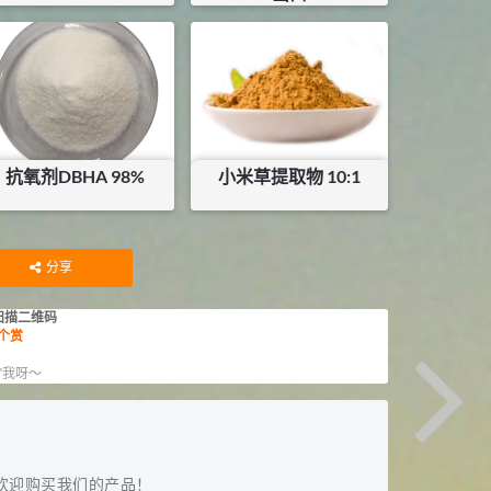
暂无内容
¥
3360
抗氧剂DBHA 98%
小米草提取物 10:1
¥
120
¥
80
库存：
8.5
KG
分享
扫描二维码
个赏
赏
”我呀～
欢迎购买我们的产品！