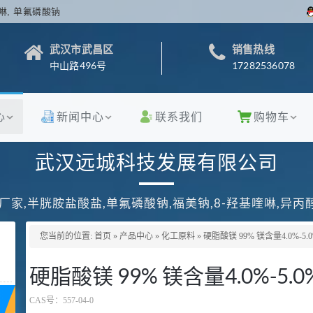
啉, 单氟磷酸钠
武汉市武昌区
销售热线
中山路496号
17282536078
心
新闻中心
联系我们
购物车
武汉远城科技发展有限公司
厂家,半胱胺盐酸盐,单氟磷酸钠,福美钠,8-羟基喹啉,异
您当前的位置:
首页
»
产品中心
»
化工原料
»
硬脂酸镁 99% 镁含量4.0%-5.
硬脂酸镁 99% 镁含量4.0%-5.0
CAS号：
557-04-0