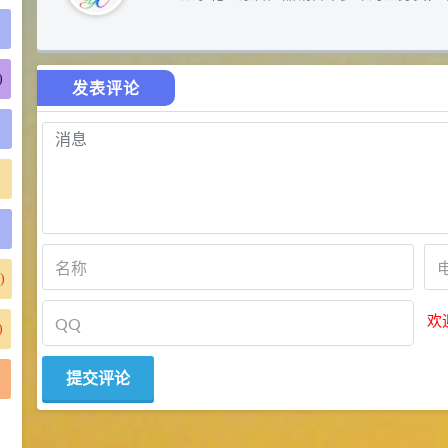
)
发表评论
)
)
欢
)