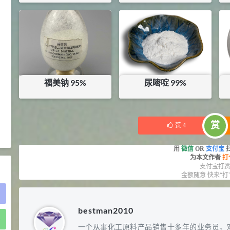
2021-05-25
食品添加剂原料
¥
26
¥
71
库存：
0.5
KG
库存：
89.8
KG
475
硬脂富马酸钠 99%
9
¥
浏览量 - 1.54w
2021-06-19
化工原料
福美钠 95%
尿嘧啶 99%
34.8
DL-蛋氨酸 99%
10
¥
¥
13
¥
62.5
浏览量 - 1.48w
库存：
0.4
KG
赏
赞
4
2021-06-21
食品添加剂原料
用
微信
OR
支付宝
为本文作者
打
支付宝打
金额随意 快来“打
bestman2010
)
一个从事化工原料产品销售十多年的业务员，