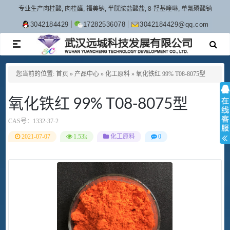
专业生产肉桂酸, 肉桂醛, 福美钠, 半胱胺盐酸盐, 8-羟基喹啉, 单氟磷酸钠
3042184429
17282536078
3042184429@qq.com
TOGGLE
NAVIGATION
您当前的位置:
首页
»
产品中心
»
化工原料
»
氧化铁红 99% T08-8075型
氧化铁红 99% T08-8075型
CAS号：
1332-37-2
2021-07-07
1.53k
化工原料
0