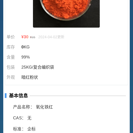
单价
¥
30
2024-04-02更新
¥
35
库存
0
KG
含量
99%
包装
25KG/复合编织袋
外观
暗红粉状
基本信息
产品名称： 氧化铁红
CAS： 无
标准： 企标