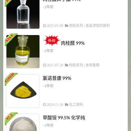
¥
- 2年前
2025-01-09
肉桂系列
|
食品添加剂原料
34.8
2
¥
肉桂醛 99%
- 2年前
2021-07-20
肉桂系列
|
食用香精
18000
1
氯诺昔康 99%
¥
- 2年前
2024-11-18
化工原料
7.2
草酸铵 99.5% 化学纯
¥
- 2年前