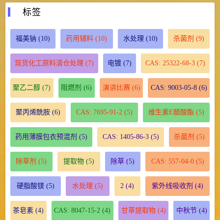
标签
福美钠
(10)
药用辅料
(10)
水处理
(10)
杀菌剂
(9)
现货化工原料清仓处理
(7)
电镀
(7)
CAS: 25322-68-3
(7)
聚乙二醇
(7)
阻燃剂
(6)
演讲比赛
(6)
CAS: 9003-05-8
(6)
聚丙烯酰胺
(6)
CAS: 7695-91-2
(5)
维生素E醋酸酯
(5)
药用薄膜包衣预混剂
(5)
CAS: 1405-86-3
(5)
杀菌剂
(5)
除草剂
(5)
提取物
(5)
除草
(5)
CAS: 557-04-0
(5)
硬脂酸镁
(5)
水处理
(5)
2
(4)
紫外线吸收剂
(4)
茶皂素
(4)
CAS: 8047-15-2
(4)
甘草提取物
(4)
中秋节
(4)