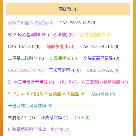
国庆节
(4)
间苯二甲酸-5-磺酸钠 (0)
CAS: 58985-18-5 (0)
N-(2-羟乙基)哌嗪-N’-(2-乙磺酸) (0)
蛋白琥珀酸铁 (0)
CAS: 107-36-8 (0)
磺胺氯吡嗪 (0)
CAS: 153259-31-5 (0)
二甲基二碳酸盐 (0)
5-溴尿嘧啶 (0)
辛烷氧基羟氨酸 (0)
CAS: 9005-34-9 (0)
玉米醇溶蛋白 (0)
CAS: 364-62-5 (0)
2，4-二甲氧基苯甲醛 (0)
(R，R)-3，3′-二硫双(2-氨基丙酸) (0)
2，3，4，6-四羟基-2-已烯酸-v-内酯盐 (0)
炔丙基氯 (0)
卡巴匹林钙可溶性粉 (0)
CAS: 13292-46-1 (1)
去屑剂ZPT (1)
环麦芽六糖 (1)
CAA (0)
L-巯基丙氨酸盐酸盐一水合物 (2)