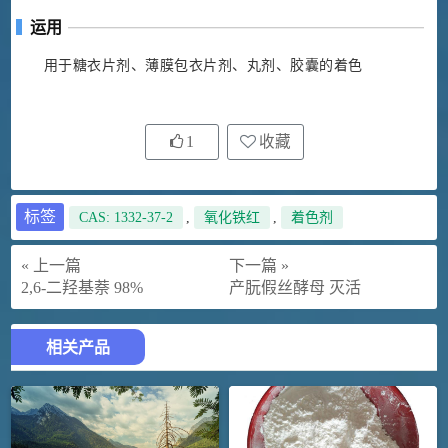
运用
用于糖衣片剂、薄膜包衣片剂、丸剂、胶囊的着色
1
收藏
标签
CAS: 1332-37-2
,
氧化铁红
,
着色剂
« 上一篇
下一篇 »
2,6-二羟基萘 98%
产朊假丝酵母 灭活
相关产品