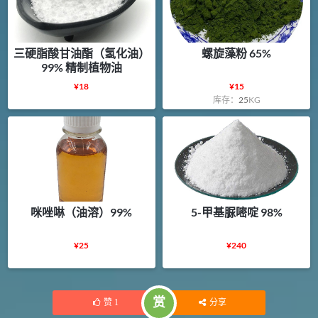
三硬脂酸甘油酯（氢化油）
螺旋藻粉 65%
99% 精制植物油
¥
18
¥
15
库存：
25
KG
咪唑啉（油溶）99%
5-甲基脲嘧啶 98%
¥
25
¥
240
赏
赞
1
分享