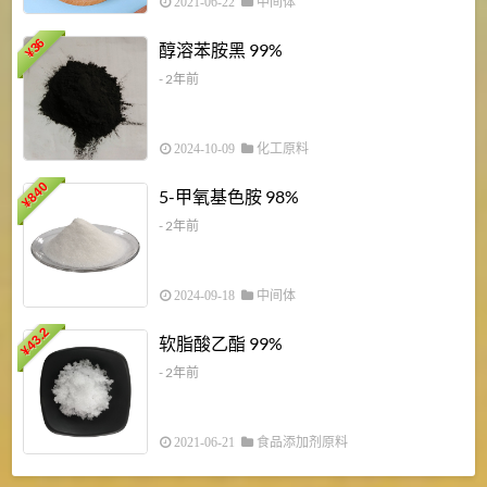
2021-06-22
中间体
1
36
醇溶苯胺黑 99%
¥
¥
- 2年前
2024-10-09
化工原料
840
4
5-甲氧基色胺 98%
¥
- 2年前
2024-09-18
中间体
43.2
3
软脂酸乙酯 99%
¥
¥
- 2年前
2021-06-21
食品添加剂原料