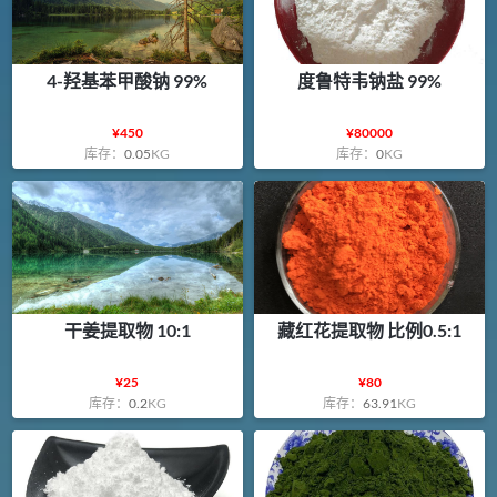
4-羟基苯甲酸钠 99%
度鲁特韦钠盐 99%
¥
450
¥
80000
库存：
0.05
KG
库存：
0
KG
干姜提取物 10:1
藏红花提取物 比例0.5:1
¥
25
¥
80
库存：
0.2
KG
库存：
63.91
KG