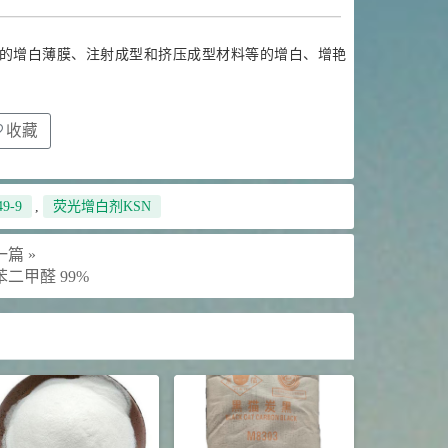
的增白薄膜、注射成型和挤压成型材料等的增白、增艳
收藏
49-9
,
荧光增白剂KSN
篇 »
苯二甲醛 99%