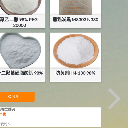
聚乙二醇 98% PEG-
黑猫炭黑 M8303 N330
20000
¥
17.5
¥
14.4
库存：
61
KG
库存：
0
KG
十二羟基硬脂酸钙 98%
防黄剂HN-130 98%
¥
14.5
¥
70
库存：
20
KG
库存：
20.5
KG
分享
扫描二维码
个赏
赏
”我呀～