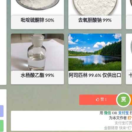
2021-05-25
食品添加剂原料
475
硬脂富马酸钠 99%
9
吡啶硫酮锌 50%
去氧胆酸钠 99%
¥
浏览量 - 1.54w
¥
22.5
¥
1000
库存：
25
KG
2021-06-19
化工原料
34.8
DL-蛋氨酸 99%
10
¥
浏览量 - 1.48w
水杨酸乙酯 99%
阿司匹林 99.6% 仅供出口
2021-06-21
食品添加剂原料
¥
45
¥
11.5
库存：
0
KG
库存：
0.19
KG
赏
赞
1
用
微信
OR
支付宝
为本文作者
打
支付宝打
)
金额随意 快来“打