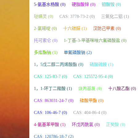
5-氨基水杨酸 (0)
硬脂酸锌 (0)
钼酸铵 (0)
哒螨灵 (0)
CAS: 3778-73-2 (0)
三氧化二铝 (1)
2-氯嘧啶 (0)
十六碳醛 (1)
汉防己甲素 (0)
托可索仑 (0)
1-丁基-3-甲基咪唑六氟磷酸盐 (0)
多库酯钠 (1)
单氟磷酸钠 (2)
1，5戊二醇二丙烯酸酯 (0)
硝酸硫胺 (1)
CAS: 125-83-7 (0)
CAS: 125572-95-4 (0)
1，1-环丁二羧酸 (1)
炔丙基氯 (0)
十八酸乙酯 (0)
CAS: 863031-24-7 (0)
硅酸甲酯 (0)
CAS: 106-46-7 (0)
CAS: 404-86-4 (0)
4-氨基苯甲酸 (1)
环戊丙酰氯 (0)
正癸酸 (0)
CAS: 120786-18-7 (2)