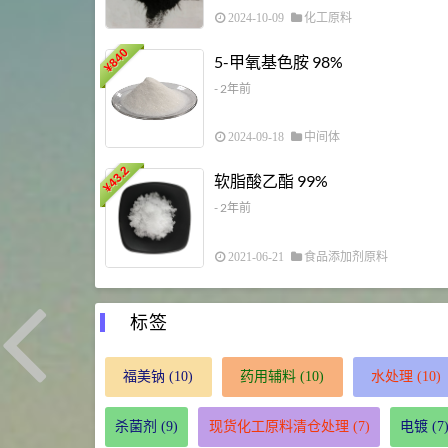
2024-10-09
化工原料
840
5-甲氧基色胺 98%
¥
- 2年前
2024-09-18
中间体
43.2
软脂酸乙酯 99%
¥
- 2年前
2021-06-21
食品添加剂原料
标签
福美钠
(10)
药用辅料
(10)
水处理
(10)
杀菌剂
(9)
现货化工原料清仓处理
(7)
电镀
(7