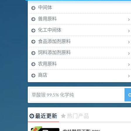
中间体
兽用原料
化工中间体
食品添加剂原料
饲料添加剂原料
农用原料
商店
5-甲氧基吲哚 98%
最近更新
热门产品
198