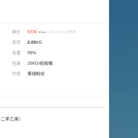
单价
¥
730
2024-04-02更新
¥
740
库存
2.05
KG
含量
99%
包装
25KG/纸板桶
外观
黄绿粉状
基)二苯乙烯）