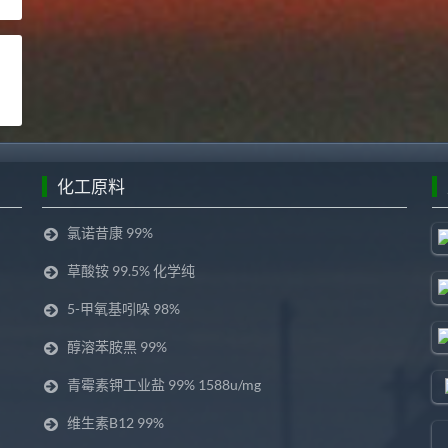
化工原料
氯诺昔康 99%
草酸铵 99.5% 化学纯
5-甲氧基吲哚 98%
醇溶苯胺黑 99%
青霉素钾工业盐 99% 1588u/mg
维生素B12 99%