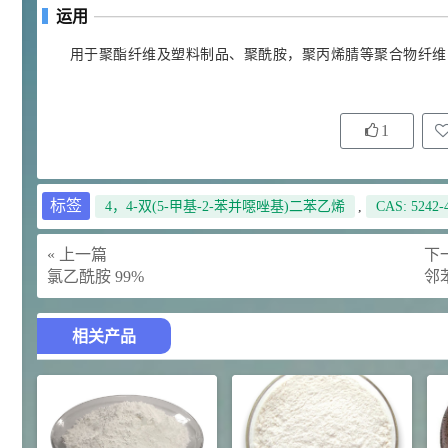
运用
92
对甲氧基苯甲醛（茴香醛）
5
¥
用于聚酯纤维及塑料制品、聚酰胺，聚丙烯腈等聚合物纤维
99.5%
浏览量 - 1.89w
2021-06-19
化工原料
1
69.6
S-羧甲基-L-半胱氨酸(羧甲司坦)
6
¥
98.5%
浏览量 - 1.72w
标签
4，4-双(5-甲基-2-苯并噁唑基)二苯乙烯
,
CAS: 5242-
2021-05-30
化工原料
« 上一篇
下一
27
抗氧剂BHT 99.5%
7
¥
氯乙酰胺 99%
邻
浏览量 - 1.64w
相关产品
2021-05-25
食品添加剂原料
11.25
D-异抗坏血酸钠 98%
8
¥
浏览量 - 1.55w