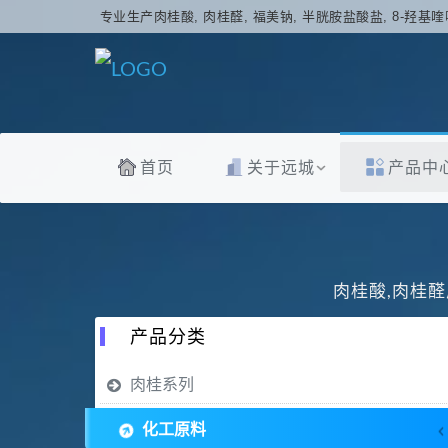
专业生产肉桂酸, 肉桂醛, 福美钠, 半胱胺盐酸盐, 8-羟基喹
首页
关于远城
产品中
肉桂酸,肉桂醛
产品分类
肉桂系列
化工原料