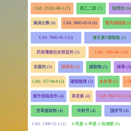
CAS: 25322-68-3
(7)
聚乙二醇
(7)
阻燃剂
(6)
演讲比赛
(6)
CAS: 9003-05-8
(6)
聚丙烯酰胺
(6
CAS: 7695-91-2
(5)
维生素E醋酸酯
(5)
药用薄膜包衣预混剂
(5)
CAS: 1405-86-3
(5)
杀菌剂
(5)
除草剂
(5)
提取物
(5)
除草
(5
CAS: 557-04-0
(5)
硬脂酸镁
(5)
水处理
(5)
2
(4
紫外线吸收剂
(4)
茶皂素
(4)
CAS: 8047-15-2
(4
甘草提取物
(4)
中秋节
(4)
国庆节
(4)
CAS: 1300-51-2 (1)
4-羟基-6-甲基-2-吡喃酮 (0)