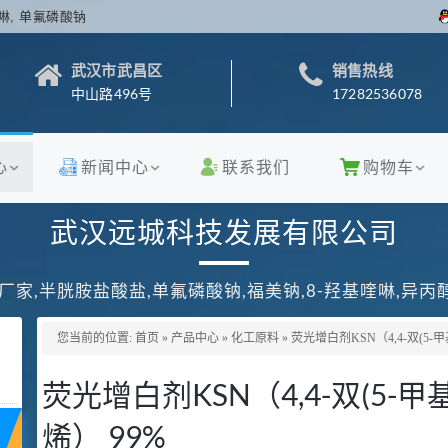
啉, 单氟磷酸钠
武汉市武昌区
销售热线
中山路496号
17282536078
心
新闻中心
联系我们
购物车
武汉远城科技发展有限公司
厂家,半胱胺盐酸盐,单氟磷酸钠,福美钠,8-羟基喹啉,异
您当前的位置:
首页
»
产品中心
»
化工原料
»
荧光增白剂KSN（4,4-双(5-
荧光增白剂KSN（4,4-双(5-
烯） 99%