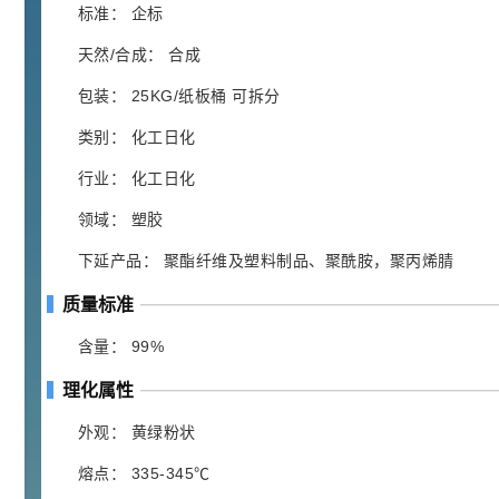
胍基乙酸 98%
1
¥
标准： 企标
浏览量 - 10w+
天然/合成： 合成
2021-05-25
饲料添加剂原料
包装： 25KG/纸板桶 可拆分
253
乙酸橙花酯 99%
2
类别： 化工日化
¥
浏览量 - 5.51w
行业： 化工日化
领域： 塑胶
2021-06-17
化工原料
145
下延产品： 聚酯纤维及塑料制品、聚酰胺，聚丙烯腈
多效唑 90%
3
¥
浏览量 - 4.4w
质量标准
含量： 99%
2021-07-07
植物生长调节剂
理化属性
29
N-羟甲基丙烯酰胺 98% NMA
4
¥
浏览量 - 1.98w
外观： 黄绿粉状
熔点： 335-345℃
2021-06-22
化工原料